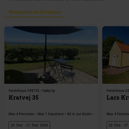
Weihnachten im Ferienhaus
Lädt ...
Ferienhaus 098735 • Sæby by
Ferienhaus 02
Kratvej 35
Lars Kr
Max 4 Personen
Max 1 Haustiere
80 m zur Küste
2 Schlafzimmer
Max 4 Person
Gra
20. Dez. - 27. Dez. 2026
20. Dez. - 27