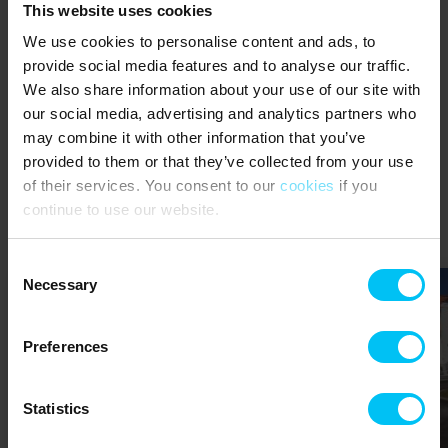
This website uses cookies
We use cookies to personalise content and ads, to
provide social media features and to analyse our traffic.
We also share information about your use of our site with
our social media, advertising and analytics partners who
may combine it with other information that you’ve
Silvester im Ferienhaus
provided to them or that they’ve collected from your use
of their services. You consent to our
cookies
if you
continue to use our website.
Silvester im Ferienhaus
Consent
Necessary
Selection
Preferences
Lädt ...
Statistics