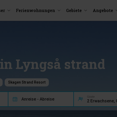
ser
Ferienwohnungen
Gebiete
Angebote
in Lyngså strand
Skagen Strand Resort
Gäste
Anreise - Abreise