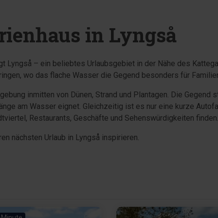
erienhaus in Lyngså
gt Lyngså – ein beliebtes Urlaubsgebiet in der Nähe des Kattega
bringen, wo das flache Wasser die Gegend besonders für Familie
mgebung inmitten von Dünen, Strand und Plantagen. Die Gegend s
änge am Wasser eignet. Gleichzeitig ist es nur eine kurze Autof
dtviertel, Restaurants, Geschäfte und Sehenswürdigkeiten finden
ren nächsten Urlaub in Lyngså inspirieren.
-Minute