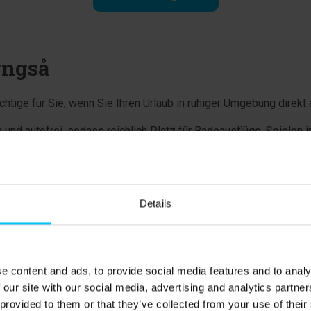
yngså
ichtige für Sie, wenn Sie Ihren Urlaub in ruhiger Umgebung dire
ich und autofrei, sodass reichlich Platz für Badeausflüge, Spiel
ens bis abends am Strand verbringen, während Frühling und He
i einem Abendspaziergang genießen oder die Familie vor dem Ho
uten Möglichkeiten zur Bernsteinsuche. Nach Tagen mit Südostw
Details
necken und anderen kleinen Fundstücken aus dem Meer. Das mac
 Badesaison.
e content and ads, to provide social media features and to analy
 our site with our social media, advertising and analytics partn
 provided to them or that they’ve collected from your use of their