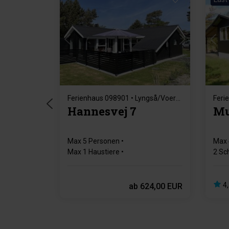
Lädt ...
Ferienhaus 098901 • Lyngså/Voersaa
Hannesvej 7
Mu
Max 5 Personen
Max 
Max 1 Haustiere
2 Sc
150 m zur Küste
Kam
2 Schlafzimmer
Gratis Wi-Fi
4,
ab
624,00 EUR