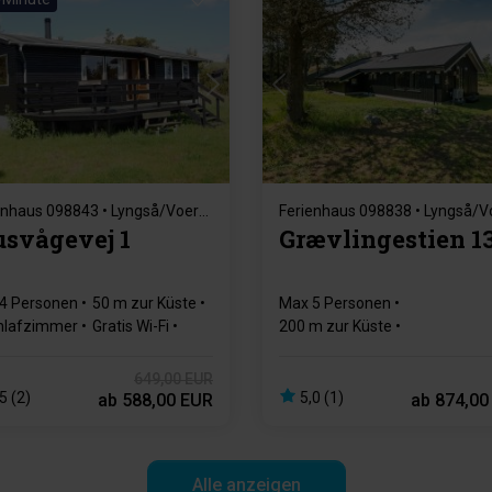
Lädt ...
Lädt ...
Ferienhaus 098843 • Lyngså/Voersaa
svågevej 1
Grævlingestien 1
4 Personen
50 m zur Küste
Max 5 Personen
hlafzimmer
Gratis Wi-Fi
200 m zur Küste
inofen
2 Schlafzimmer
Gratis Wi-Fi
Geschirrspülmaschine
649,00 EUR
5 (2)
5,0 (1)
ab
588,00 EUR
ab
874,00
Alle anzeigen