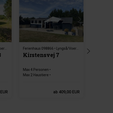
Lädt ...
Ferienhaus 098838 • Lyngså/Voersaa
Ferienhaus 098866 • Lyngså/Voersaa
3
Kirstensvej 7
Max 4 Personen
Max 2 Haustiere
500 m zur Küste
2 Schlafzimmer
Gratis Wi-Fi
 EUR
ab
409,00 EUR