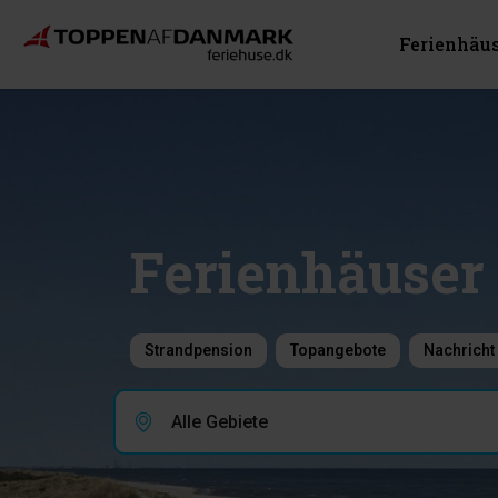
Ferienhäu
Ferienhäuser 
Strandpension
Topangebote
Nachricht
Alle Gebiete