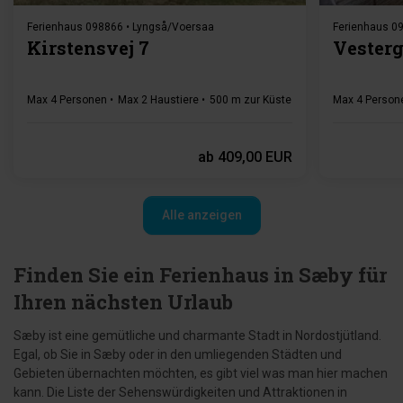
Ferienhaus 098866 • Lyngså/Voersaa
Ferienhaus 09
Kirstensvej 7
Vesterga
Max 4 Personen
Max 2 Haustiere
500 m zur Küste
2 Schlafzimmer
Max 4 Person
Gr
ab
409,00 EUR
Alle anzeigen
Finden Sie ein Ferienhaus in Sæby für
Ihren nächsten Urlaub
Sæby ist eine gemütliche und charmante Stadt in Nordostjütland.
Egal, ob Sie in Sæby oder in den umliegenden Städten und
Gebieten übernachten möchten, es gibt viel was man hier machen
kann. Die Liste der Sehenswürdigkeiten und Attraktionen in