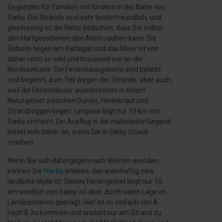
Gegenden für Familien mit Kindern in der Nähe von
Sæby. Die Strände sind sehr kinderfreundlich, und
gleichzeitig ist die Natur bildschön, dass Sie selbst
den Hartgesottenen den Atem rauben kann. Die
Gebiete liegen am Kattegat und das Meer ist von
daher nicht so wild und brausend wie an der
Nordseeküste. Die Ferienhausgebiete sind beliebt
und begehrt, zum Teil wegen der Strände, aber auch,
weil die Ferienhäuser wunderschön in einem
Naturgebiet zwischen Dünen, Heidekraut und
Strandroggen liegen. Lyngsaa liegt nur 10 km von
Sæby entfernt. Ein Ausflug in die malerische Gegend
bietet sich daher an, wenn Sie in Sæby Urlaub
machen.
Wenn Sie sich dahingegen nach Westen wenden,
können Sie
Hørby
erleben, das wahrhaftig eine
ländliche Idylle ist. Dieses Feriengebiet liegt nur 10
km westlich von Sæby, ist aber durch seine Lage im
Landesinneren geprägt. Hier ist es einfach von A
nach B zu kommen und anstatt nur am Strand zu