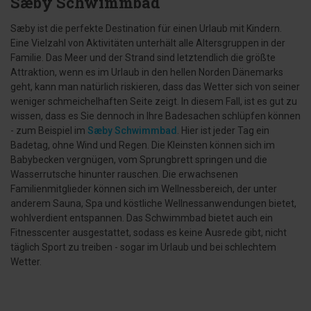
Sæby Schwimmbad
Sæby ist die perfekte Destination für einen Urlaub mit Kindern.
Eine Vielzahl von Aktivitäten unterhält alle Altersgruppen in der
Familie. Das Meer und der Strand sind letztendlich die größte
Attraktion, wenn es im Urlaub in den hellen Norden Dänemarks
geht, kann man natürlich riskieren, dass das Wetter sich von seiner
weniger schmeichelhaften Seite zeigt. In diesem Fall, ist es gut zu
wissen, dass es Sie dennoch in Ihre Badesachen schlüpfen können
- zum Beispiel im
Sæby Schwimmbad
. Hier ist jeder Tag ein
Badetag, ohne Wind und Regen. Die Kleinsten können sich im
Babybecken vergnügen, vom Sprungbrett springen und die
Wasserrutsche hinunter rauschen. Die erwachsenen
Familienmitglieder können sich im Wellnessbereich, der unter
anderem Sauna, Spa und köstliche Wellnessanwendungen bietet,
wohlverdient entspannen. Das Schwimmbad bietet auch ein
Fitnesscenter ausgestattet, sodass es keine Ausrede gibt, nicht
täglich Sport zu treiben - sogar im Urlaub und bei schlechtem
Wetter.