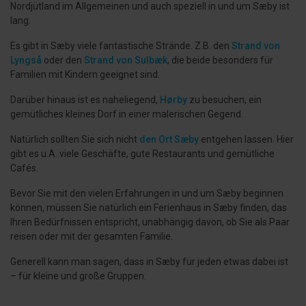
Nordjütland im Allgemeinen und auch speziell in und um Sæby ist
lang.
Es gibt in Sæby viele fantastische Strände. Z.B. den
Strand von
Lyngså
oder den
Strand von Sulbæk
, die beide besonders für
Familien mit Kindern geeignet sind.
Darüber hinaus ist es naheliegend,
Hørby
zu besuchen, ein
gemütliches kleines Dorf in einer malerischen Gegend.
Natürlich sollten Sie sich nicht
den Ort Sæby
entgehen lassen. Hier
gibt es u.A. viele Geschäfte, gute Restaurants und gemütliche
Cafés.
Bevor Sie mit den vielen Erfahrungen in und um Sæby beginnen
können, müssen Sie natürlich ein Ferienhaus in Sæby finden, das
Ihren Bedürfnissen entspricht, unabhängig davon, ob Sie als Paar
reisen oder mit der gesamten Familie.
Generell kann man sagen, dass in Sæby für jeden etwas dabei ist
– für kleine und große Gruppen.