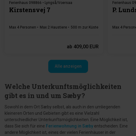
Ferienhaus 098866 • Lyngså/Voersaa
Ferienhaus 09
Kirstensvej 7
P. Lund
Max 4 Personen
Max 2 Haustiere
500 m zur Küste
2 Schlafzimmer
Max 4 Person
Gr
ab
409,00 EUR
Alle anzeigen
Welche Unterkunftsmöglichkeiten
gibt es in und um Sæby?
Sowohl in dem Ort Sæby selbst, als auch in den umliegenden
kleineren Orten und Gebieten gibt es eine Vielzahl
unterschiedlicher Unterkunftsmöglichkeiten. Eine Möglichkeit ist,
dass Sie sich für eine
Ferienwohnung in Sæby
entscheiden. Eine
andere Möglichkeit ist, eines der vielen Ferienhäuser in der