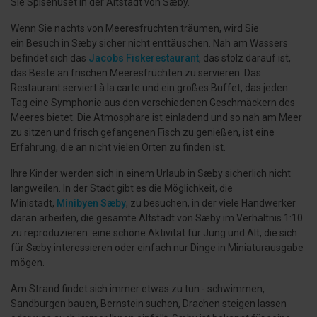
Sie Spisehuset in der Altstadt von Sæby.
Wenn Sie nachts von Meeresfrüchten träumen, wird Sie
ein Besuch in Sæby sicher nicht enttäuschen. Nah am Wassers
befindet sich das
Jacobs Fiskerestaurant
, das stolz darauf ist,
das Beste an frischen Meeresfrüchten zu servieren. Das
Restaurant serviert à la carte und ein großes Buffet, das jeden
Tag eine Symphonie aus den verschiedenen Geschmäckern des
Meeres bietet. Die Atmosphäre ist einladend und so nah am Meer
zu sitzen und frisch gefangenen Fisch zu genießen, ist eine
Erfahrung, die an nicht vielen Orten zu finden ist.
Ihre Kinder werden sich in einem Urlaub in Sæby sicherlich nicht
langweilen. In der Stadt gibt es die Möglichkeit, die
Ministadt,
Minibyen Sæby
, zu besuchen, in der viele Handwerker
daran arbeiten, die gesamte Altstadt von Sæby im Verhältnis 1:10
zu reproduzieren: eine schöne Aktivität für Jung und Alt, die sich
für Sæby interessieren oder einfach nur Dinge in Miniaturausgabe
mögen.
Am Strand findet sich immer etwas zu tun - schwimmen,
Sandburgen bauen, Bernstein suchen, Drachen steigen lassen