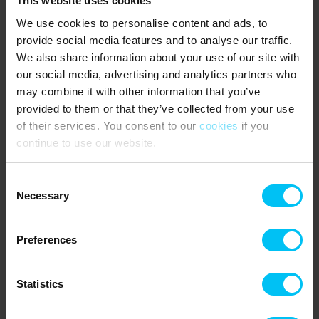
This website uses cookies
We use cookies to personalise content and ads, to
provide social media features and to analyse our traffic.
Erlebnisse rund um Sæby
We also share information about your use of our site with
our social media, advertising and analytics partners who
Mountainbike-Strecken
may combine it with other information that you’ve
Ganz allgemein ist es ausgesprochen schön,
durch Nordjütland
provided to them or that they’ve collected from your use
zu radeln
- das Gelände ist hügelig und sehr vielseitig, und die
of their services. You consent to our
cookies
if you
Natur ist bildschön und friedlich. Wenn Sie in Sæby Urlaub machen
continue to use our website.
und sich fürs Mountainbiken interessieren, ist es ein Muss, den
Wald von Sæbygaard, Sæbygaard Skov, zu besuchen. Im Wald
Consent
finden Sie eine angelegte Mountainbike-Strecke, die mit weißen
Necessary
Pfeilen markiert ist. An einigen Stellen können Sie jedoch auch
Selection
den roten Pfeilen folgen, die Sie auf eine etwas anspruchsvollere
Route führen. Die Strecke ist eine als Einbahnstraße
Preferences
ausgewiesene Singletrack-Strecke, auf der Sie im Uhrzeigersinn
fahren. In der Skagen Dünenplantage, der Tornby Dünenplantage,
der Bagterp Plantage und am Hügel von Katsig Bakker finden Sie
Statistics
viele weitere aufregende, ausgewiesene Mountainbikerouten.
Vergessen Sie beim Fahren im Wald nicht, auf die Natur und