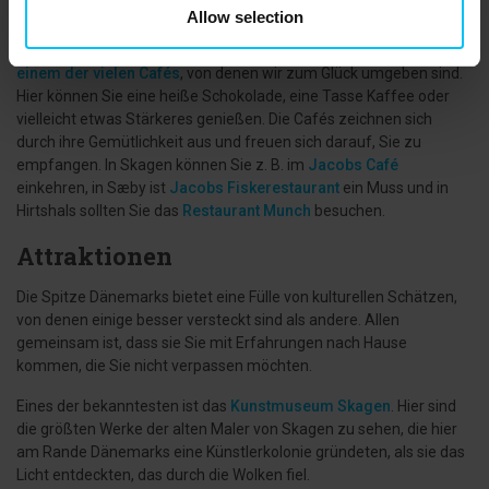
Allow selection
Für die kalten Tage an der Spitze Dänemarks brauchen Sie
vielleicht etwas, das Sie wärmt. Eine gute Idee ist ein
Besuch in
einem der vielen Cafés
, von denen wir zum Glück umgeben sind.
Hier können Sie eine heiße Schokolade, eine Tasse Kaffee oder
vielleicht etwas Stärkeres genießen. Die Cafés zeichnen sich
durch ihre Gemütlichkeit aus und freuen sich darauf, Sie zu
empfangen. In Skagen können Sie z. B. im
Jacobs Café
einkehren, in Sæby ist
Jacobs Fiskerestaurant
ein Muss und in
Hirtshals sollten Sie das
Restaurant Munch
besuchen.
Attraktionen
Die Spitze Dänemarks bietet eine Fülle von kulturellen Schätzen,
von denen einige besser versteckt sind als andere. Allen
gemeinsam ist, dass sie Sie mit Erfahrungen nach Hause
kommen, die Sie nicht verpassen möchten.
Eines der bekanntesten ist das
Kunstmuseum Skagen
. Hier sind
die größten Werke der alten Maler von Skagen zu sehen, die hier
am Rande Dänemarks eine Künstlerkolonie gründeten, als sie das
Licht entdeckten, das durch die Wolken fiel.