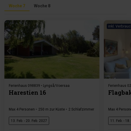
Woche 7
Woche 8
inkl. Verbrau
Lädt ...
Ferienhaus 098839 • Lyngså/Voersaa
Ferienhaus 02
Harestien 16
Flagbak
Max 4 Personen
250 m zur Küste
2 Schlafzimmer
Gratis Wi-Fi
Max 4 Person
Geschi
13. Feb. - 20. Feb. 2027
11. Feb. - 18