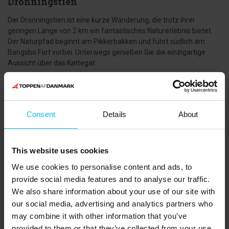
Dronningstien
Der Dronningstien ist eine kurze Wanderung, die trotz ihrer
geringen Länge von 2 km ein fantastisches Naturerlebnis bietet.
Der Naturpfad beginnt am Pikkerbakken und führt südlich am
Bangsbo Fort vorbei. Unterwegs genießen Sie die einzigartige
Aussicht über das Kattegat.
Consent
Details
About
This website uses cookies
We use cookies to personalise content and ads, to
provide social media features and to analyse our traffic.
We also share information about your use of our site with
our social media, advertising and analytics partners who
may combine it with other information that you’ve
provided to them or that they’ve collected from your use