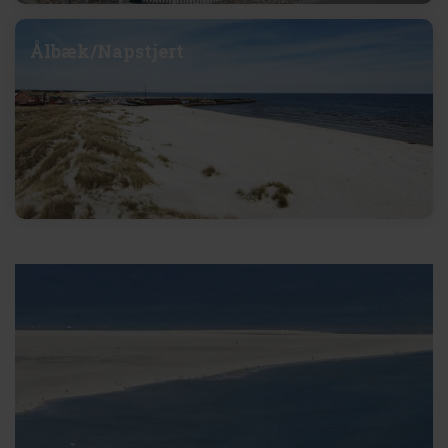
Ålbæk/Napstjert