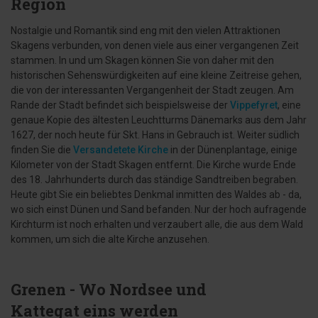
Region
Nostalgie und Romantik sind eng mit den vielen Attraktionen
Skagens verbunden, von denen viele aus einer vergangenen Zeit
stammen. In und um Skagen können Sie von daher mit den
historischen Sehenswürdigkeiten auf eine kleine Zeitreise gehen,
die von der interessanten Vergangenheit der Stadt zeugen. Am
Rande der Stadt befindet sich beispielsweise der
Vippefyret
, eine
genaue Kopie des ältesten Leuchtturms Dänemarks aus dem Jahr
1627, der noch heute für Skt. Hans in Gebrauch ist. Weiter südlich
finden Sie die
Versandetete Kirche
in der Dünenplantage, einige
Kilometer von der Stadt Skagen entfernt. Die Kirche wurde Ende
des 18. Jahrhunderts durch das ständige Sandtreiben begraben.
Heute gibt Sie ein beliebtes Denkmal inmitten des Waldes ab - da,
wo sich einst Dünen und Sand befanden. Nur der hoch aufragende
Kirchturm ist noch erhalten und verzaubert alle, die aus dem Wald
kommen, um sich die alte Kirche anzusehen.
Grenen - Wo Nordsee und
Kattegat eins werden