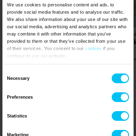
We use cookies to personalise content and ads, to
provide social media features and to analyse our traffic.
We also share information about your use of our site with
our social media, advertising and analytics partners who
may combine it with other information that you’ve
Ferienhaus 022110 • Skiveren
Ferienhaus 02
Niels Skiverens Vej 1-3, lejl. 10, Skivere
Flagbak
provided to them or that they’ve collected from your use
of their services. You consent to our
cookies
if you
continue to use our website.
Max 4 Personen
Max 1 Haustiere
200 m zur Küste
2 Schlafzimmer
Max 4 Person
Gr
Consent
Necessary
ab
516,00 EUR
Selection
Preferences
Alle anzeigen
Statistics
Skagens fantastische Architektur
Marketing