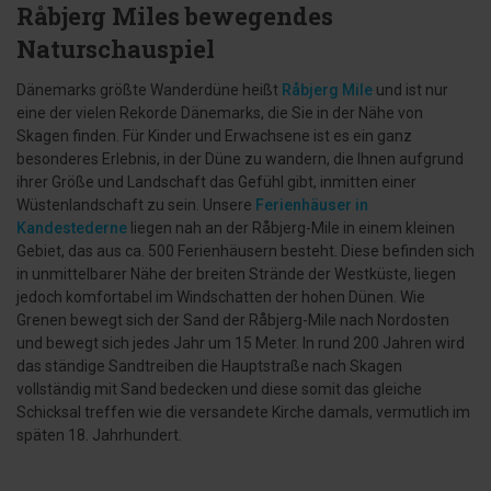
Råbjerg Miles bewegendes
Naturschauspiel
Dänemarks größte Wanderdüne heißt
Råbjerg Mile
und ist nur
eine der vielen Rekorde Dänemarks, die Sie in der Nähe von
Skagen finden. Für Kinder und Erwachsene ist es ein ganz
besonderes Erlebnis, in der Düne zu wandern, die Ihnen aufgrund
ihrer Größe und Landschaft das Gefühl gibt, inmitten einer
Wüstenlandschaft zu sein. Unsere
Ferienhäuser in
Kandestederne
liegen nah an der Råbjerg-Mile in einem kleinen
Gebiet, das aus ca. 500 Ferienhäusern besteht. Diese befinden sich
in unmittelbarer Nähe der breiten Strände der Westküste, liegen
jedoch komfortabel im Windschatten der hohen Dünen. Wie
Grenen bewegt sich der Sand der Råbjerg-Mile nach Nordosten
und bewegt sich jedes Jahr um 15 Meter. In rund 200 Jahren wird
das ständige Sandtreiben die Hauptstraße nach Skagen
vollständig mit Sand bedecken und diese somit das gleiche
Schicksal treffen wie die versandete Kirche damals, vermutlich im
späten 18. Jahrhundert.