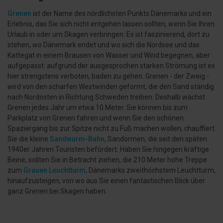
Grenen
ist der Name des nördlichsten Punkts Dänemarks und ein
Erlebnis, das Sie sich nicht entgehen lassen sollten, wenn Sie Ihren
Urlaub in oder um Skagen verbringen. Es ist faszinierend, dort zu
stehen, wo Dänemark endet und wo sich die Nordsee und das
Kattegat in einem Brausen von Wasser und Wind begegnen, aber
aufgepasst: aufgrund der ausgesprochen starken Strömung ist es
hier strengstens verboten, baden zu gehen. Grenen - der Zweig -
wird von den scharfen Westwinden geformt, die den Sand ständig
nach Nordosten in Richtung Schweden treiben. Deshalb wächst
Grenen jedes Jahr um etwa 10 Meter. Sie können bis zum
Parkplatz von Grenen fahren und wenn Sie den schönen
Spaziergang bis zur Spitze nicht zu Fuß machen wollen, chauffiert
Sie die kleine
Sandwurm-Bahn
, Sandormen, die seit den späten
1940er Jahren Touristen befördert. Haben Sie hingegen kräftige
Beine, sollten Sie in Betracht ziehen, die 210 Meter hohe Treppe
zum
Grauen Leuchtturm
, Dänemarks zweithöchstem Leuchtturm,
hinaufzusteigen, von wo aus Sie einen fantastischen Blick über
ganz Grenen bei Skagen haben.