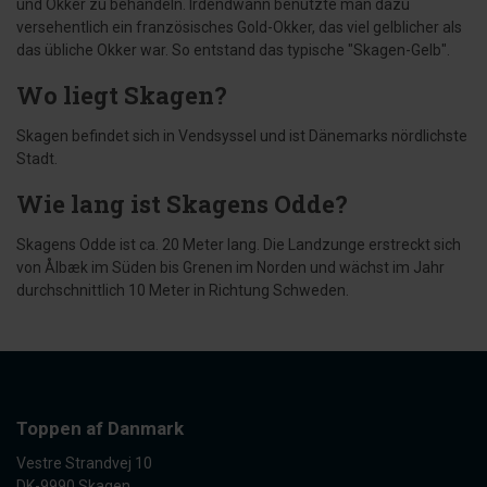
und Okker zu behandeln. Irdendwann benutzte man dazu
versehentlich ein französisches Gold-Okker, das viel gelblicher als
das übliche Okker war. So entstand das typische "Skagen-Gelb".
Wo liegt Skagen?
Skagen befindet sich in Vendsyssel und ist Dänemarks nördlichste
Stadt.
Wie lang ist Skagens Odde?
Skagens Odde ist ca. 20 Meter lang. Die Landzunge erstreckt sich
von Ålbæk im Süden bis Grenen im Norden und wächst im Jahr
durchschnittlich 10 Meter in Richtung Schweden.
Toppen af Danmark
Vestre Strandvej 10
DK-9990 Skagen