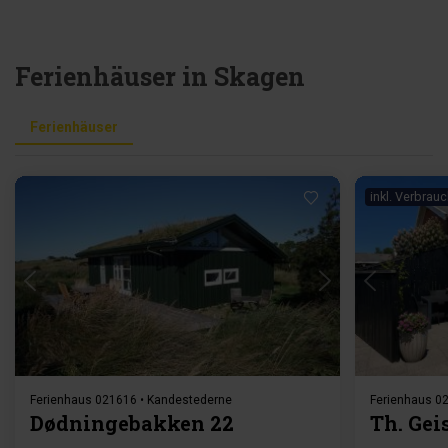
Ferienhäuser in Skagen
Ferienhäuser
inkl. Verbrau
Lädt ...
Ferienhaus 021616 • Kandestederne
Ferienhaus 02
Dødningebakken 22
Th. Gei