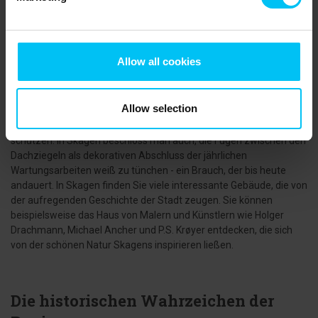
Skagen ist Dänemarks nördlichste Stadt und ein Reiseziel, das
jedes Jahr Tausende von Touristen anzieht. Die Stadt ist
besonders bekannt für ihre einzigartige Architektur in Form von
bildschönen Häusern im für Skagen typischen goldgelb, mit roten
Allow all cookies
Ziegeldächern und weißen Dachfugen. Nach Ansicht der Skagboer
liegt der Grund für das charakteristische Erscheinungsbild der
Häuser von Skagen in einer Mischung aus Funktionalität und
Allow selection
Ästhetik, da es in Westjütland seit Langem Tradition ist, die
Dachziegel von außen zu verfugen, um sie vor Wind und Wetter zu
schützen. In Skagen beschloss man auch, die Fugen zwischen den
Dachziegeln als dekorativen Abschluss der jährlichen
Wartungsarbeiten weiß zu tünchen - ein Brauch, der bis heute
andauert. In Skagen finden Sie viele interessante Gebäude, die von
der aufregenden Geschichte der Stadt zeugen. Sie können
beispielsweise das Haus von Malern und Künstlern wie Holger
Drachmann, Michael Ancher und P.S. Krøyer entdecken, die sich
von der schönen Natur Skagens inspirieren ließen.
Die historischen Wahrzeichen der