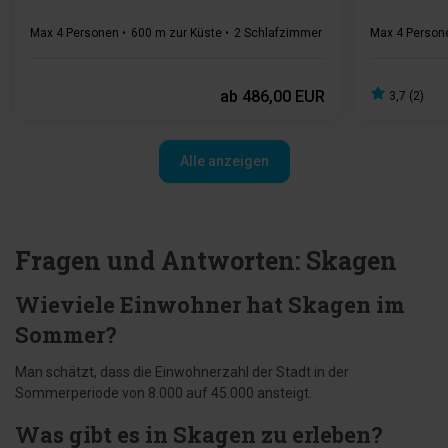
Max 4 Personen
600 m zur Küste
2 Schlafzimmer
Gratis Wi-Fi
Max 4 Person
1 Bad
ab
486,00 EUR
3,7 (2)
Alle anzeigen
Fragen und Antworten: Skagen
Wieviele Einwohner hat Skagen im
Sommer?
Man schätzt, dass die Einwohnerzahl der Stadt in der
Sommerperiode von 8.000 auf 45.000 ansteigt.
Was gibt es in Skagen zu erleben?