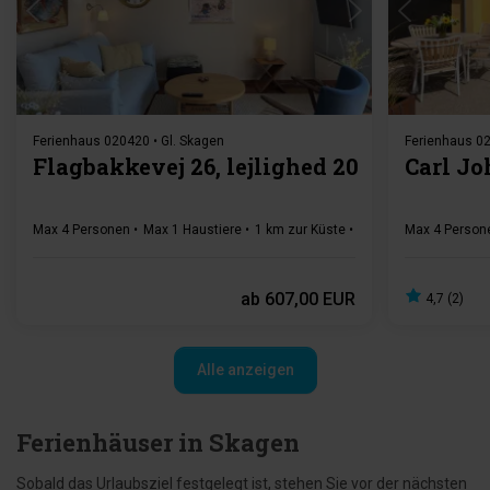
Ferienhaus 020420 • Gl. Skagen
Ferienhaus 02
Flagbakkevej 26, lejlighed 20
Carl Jo
Max 4 Personen
Max 1 Haustiere
1 km zur Küste
1 Schlafzimmer
Max 4 Person
Gra
ab
607,00 EUR
4,7 (2)
Alle anzeigen
Ferienhäuser in Skagen
Sobald das Urlaubsziel festgelegt ist, stehen Sie vor der nächsten