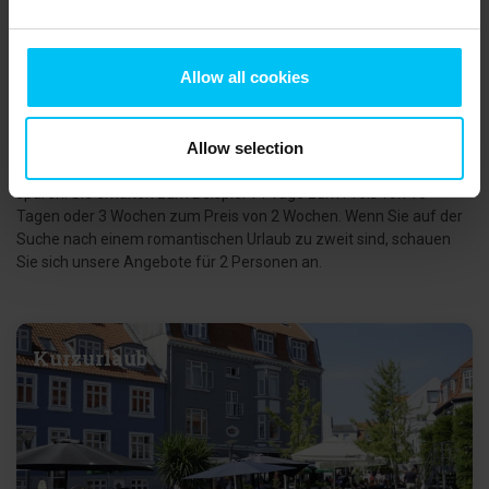
Entdecken Sie unsere anderen
Angebote
Allow all cookies
Zusätzlich zu unseren Top-Angeboten bieten wir Ihnen bei
Toppen af Danmark viele weitere attraktive Angebote und
Rabatte. Nutzen Sie zum Beispiel unsere Last-Minute-Angebote,
wenn Sie ein paar spontane Urlaubstage haben. Wenn Sie einen
Allow selection
längeren Urlaub planen, können Sie ebenfalls eine Menge Geld
sparen. Sie erhalten zum Beispiel 14 Tage zum Preis von 10
Tagen oder 3 Wochen zum Preis von 2 Wochen. Wenn Sie auf der
Suche nach einem romantischen Urlaub zu zweit sind, schauen
Sie sich unsere Angebote für 2 Personen an.
Kurzurlaub