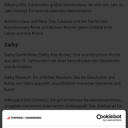
Råbjerg Mile: Dänemarks größte Wanderdüne, die sich von Jahr zu
Jahr bewegt. Ein beeindruckendes Naturerlebnis.
Anchers Haus und Have: Das Zuhause und der Garten des
Künstlerpaars Anna und Michael Ancher geben Einblick in ihr
Leben und ihre Arbeit.
Sæby:
Sæby Gamle Kirke (Sæby Alte Kirche): Eine wunderschöne Kirche
aus dem 15. Jahrhundert mit einer beeindruckenden Geschichte
und Architektur.
Sæby Museum: Ein örtliches Museum, das die Geschichte und
Kultur von Sæby ausstellt, einschließlich maritimer Elemente und
Kunst.
Sæbygård Slot (Schloss): Ein gut erhaltenes Renaissanceschloss,
umgeben von einem charmanten Schlosspark. Das Schloss ist für
Besucher geöffnet.
Sæby Hafen: Ein lebhafter Hafen mit Fischrestaurants,