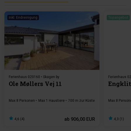
Inkl. Endreinigung
Topangebot
Lädt ...
Ferienhaus 020160 • Skagen by
Ferienhaus 02
Ole Møllers Vej 11
Engklit
Max 8 Personen
Max 1 Haustiere
700 m zur Küste
4 Schlafzimmer
Max 8 Person
Gr
ab
906,00 EUR
4,6 (4)
4,3 (1)