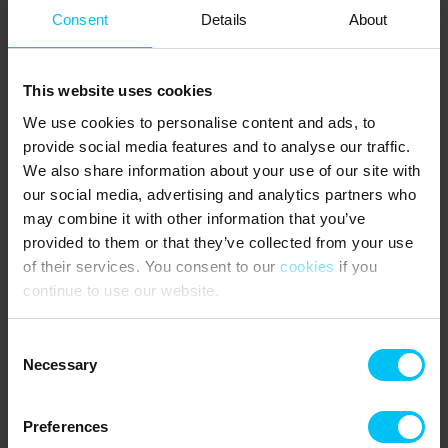
Geschäften und einer entspannten Atmosphäre. Perfekt für einen
Consent
Details
About
Spaziergang oder eine Pause mit Blick auf das Wasser.
Klitgården Refugium: Eine friedliche Klosterruine, die jetzt als
Refugium dient und ein wunderschöner Ort zum Erkunden ist.
This website uses cookies
Egal, ob Sie sich für Kunst, Geschichte, Naturerlebnisse
We use cookies to personalise content and ads, to
interessieren oder einfach nur am Meer entspannen möchten,
provide social media features and to analyse our traffic.
haben sowohl Skagen als auch Sæby viel zu bieten.
We also share information about your use of our site with
our social media, advertising and analytics partners who
Entdecken Sie alles und lassen Sie sich auf
Toppenafdanmark.de
inspirieren.
may combine it with other information that you’ve
provided to them or that they’ve collected from your use
of their services. You consent to our
cookies
if you
continue to use our website.
Consent
Necessary
Selection
Preferences