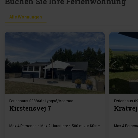
Buchen Sie Ihre Ferienwohnung
Alle Wohnungen
Lädt ...
Ferienhaus 098866 • Lyngså/Voersaa
Ferienhaus 09
Kirstensvej 7
Kratvej
Max 4 Personen
Max 2 Haustiere
500 m zur Küste
2 Schlafzimmer
Max 4 Person
Gr