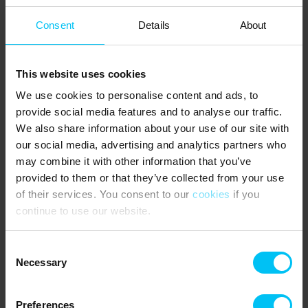
sehr empfehlen, entlang der Küste auf Entdeckung zu gehen, egal
ob Sie die Natur oder auch die Geschichte des Gebiets genießen
Consent
Details
About
wollen. Ein Steht fest, wenn Sie ein
Ferienhaus am Strand bei
Toppenferienhauser
mieten
, warten ihnen zahlreiche
Entdeckungen an der Spitze von Dänemark.
This website uses cookies
Für alle die den schönen Bernstein
We use cookies to personalise content and ads, to
lieben
provide social media features and to analyse our traffic.
We also share information about your use of our site with
Wer schönen Bernstein liebt, kann ihn auch in Bernsteinmuseen,
our social media, advertising and analytics partners who
Bernsteinschleifzentren und Galerien in vielen Städten und
may combine it with other information that you’ve
Dörfern finden. Hier können Sie mehr über Bernstein erfahren und
provided to them or that they’ve collected from your use
schönen Bernsteinschmuck bewundern. Viele Kunsthandwerker
of their services. You consent to our
cookies
if you
bieten auch Bernsteinschmuck zum Verkauf an, und einige bieten
continue to use our website.
die Anfertigung von individuellem Schmuck an - vielleicht aus
Bernstein, den Sie selbst gefunden haben.
Consent
Necessary
Selection
Preferences