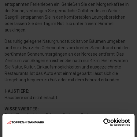
entspannten Ferienleben ein. Genießen Sie den Morgenkaffee in
der Sonne, verbringen Sie gemütliche Grillabende am Weber-
Gasgrill, entspannen Sie in den komfortablen Loungebereichen
oder lassen Sie den Tag im Hot Tub unter freiem Himmel
ausklingen.
Das ruhig gelegene Naturgrundstück ist von Bäumen umgeben
und nur etwa zehn Gehminuten vom breiten Sandstrand und den
berühmten Sonnenuntergängen an der Nordsee entfernt. Das
Zentrum von Skagen erreichen Sie nach nur 4 km. Hier erwarten
Sie Natur, Kultur, Einkaufsmöglichkeiten und ausgezeichnete
Restaurants. Ist das Auto erst einmal geparkt, lässt sich die
Umgebung bequem zu Fuß oder mit dem Fahrrad erkunden.
HAUSTIERE:
Haustiere sind nicht erlaubt.
WISSENWERTES:
Parkplätze für bis zu 5 Autos direkt am Ferienhaus.
Endreinigung kann hinzugebucht werden.
Der Verbrauch wird nach Zählerstand abgerechnet.
Nur Streaming-TV.