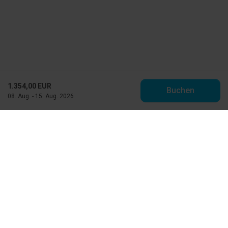
1.354,00 EUR
Buchen
08. Aug. - 15. Aug. 2026
Toppen af Danmark
Vestre Strandvej 10
DK-9990 Skagen
info@feriehuse.dk
+45 98 48 86 55