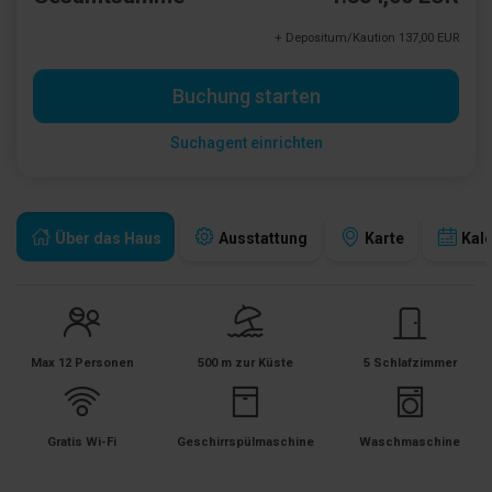
+ Depositum/Kaution 137,00 EUR
Buchung starten
Suchagent einrichten
Über das Haus
Ausstattung
Karte
Kal
Max 12 Personen
500 m zur Küste
5 Schlafzimmer
Gratis Wi-Fi
Geschirrspülmaschine
Waschmaschine