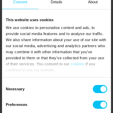
Consent
Details
About
Hot Tub.
Außendusche während der Sommermonate verfügbar.
5 Schlafzimmer verteilt auf zwei Gebäude.
This website uses cookies
Haupthaus:
We use cookies to personalise content and ads, to
2 Schlafzimmer mit jeweils einem Doppelbett (180 × 200 cm).
provide social media features and to analyse our traffic.
1 Familienzimmer mit Etagenbett (oberes Bett 90 × 200 cm,
We also share information about your use of our site with
unteres Bett 140 × 200 cm) sowie einem Schlafboden mit
our social media, advertising and analytics partners who
Matratze.
may combine it with other information that you’ve
Gästehaus:
provided to them or that they’ve collected from your use
2 Schlafzimmer mit jeweils einem Doppelbett (180 × 200 cm).
of their services. You consent to our
cookies
if you
continue to use our website.
Großer Terrassenbereich mit zahlreichen Gartenmöbeln,
Sonnenschirm, Gasgrill und Hot Tub.
Consent
NÄCHSTE EINKAUFSMÖGLICHKEIT:
Necessary
Selection
Supermarkt 1.500 Meter.
ÖFFENTLICHE VERKEHRSMITTEL:
Preferences
Bahnhaltepunkt Frederikshavnsvej 2 km.