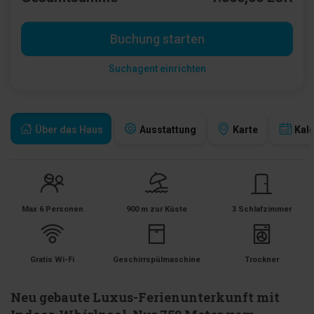
Buchung starten
Suchagent einrichten
Über das Haus
Ausstattung
Karte
Kal
Max 6 Personen
900 m zur Küste
3 Schlafzimmer
Gratis Wi-Fi
Geschirrspülmaschine
Trockner
Neu gebaute Luxus-Ferienunterkunft mit