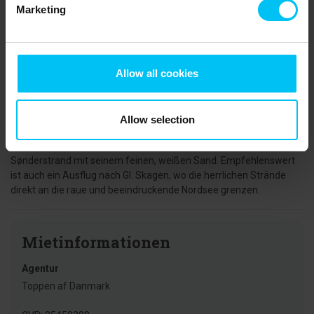
Mittagsgerichte schmecken. Jeden Freitag- und
Marketing
Samstagnachmittag sorgt Live-Musik für eine besonders
gemütliche Atmosphäre. Der Eintritt ist kostenlos.
An warmen Sommertagen laden die zahlreichen Strände
Skagens zu einer erfrischenden Abkühlung ein. Südlich des
Allow all cookies
Hafens, bei der Roten Schuppenstadt und dem Klitgården
Refugium (im Volksmund „Königsvilla“ genannt – die ehemalige
Sommerresidenz von König Christian X. und Königin Alexandrine),
Allow selection
befindet sich ein schöner Strandabschnitt. Nördlich des
Stadtzentrums, beim historischen Vippefyret, liegt der berühmte
Sønderstrand mit seinem feinen, weißen Sand. Empfehlenswert
ist auch ein Ausflug nach Gl. Skagen, wo die herrlichen Strände
direkt an die raue und beeindruckende Nordsee grenzen.
Mietinformationen
Agentur
Toppen af Danmark