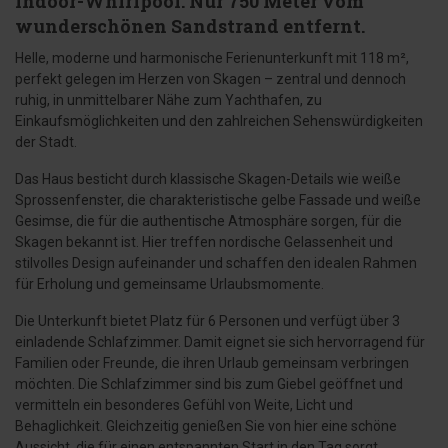
Indoor-Whirlpool. Nur 750 Meter vom
wunderschönen Sandstrand entfernt.
Helle, moderne und harmonische Ferienunterkunft mit 118 m²,
perfekt gelegen im Herzen von Skagen – zentral und dennoch
ruhig, in unmittelbarer Nähe zum Yachthafen, zu
Einkaufsmöglichkeiten und den zahlreichen Sehenswürdigkeiten
der Stadt.
Das Haus besticht durch klassische Skagen-Details wie weiße
Sprossenfenster, die charakteristische gelbe Fassade und weiße
Gesimse, die für die authentische Atmosphäre sorgen, für die
Skagen bekannt ist. Hier treffen nordische Gelassenheit und
stilvolles Design aufeinander und schaffen den idealen Rahmen
für Erholung und gemeinsame Urlaubsmomente.
Die Unterkunft bietet Platz für 6 Personen und verfügt über 3
einladende Schlafzimmer. Damit eignet sie sich hervorragend für
Familien oder Freunde, die ihren Urlaub gemeinsam verbringen
möchten. Die Schlafzimmer sind bis zum Giebel geöffnet und
vermitteln ein besonderes Gefühl von Weite, Licht und
Behaglichkeit. Gleichzeitig genießen Sie von hier eine schöne
Aussicht, die für einen entspannten Start in den Tag sorgt.