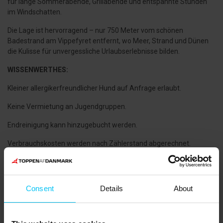
für lange Sommerabende, Grillabende und entspannte Stunden
im Windschatten.
Die Lage ist hervorragend – nur 750 Meter vom schönen
Badestrand am Vippefyret entfernt, wo Meer, Strand und Dünen
die Kulisse für unvergessliche Urlaubserlebnisse bilden.
WISSENWERTHES:
Kleiner allergikerfreundlicher Hund auf Anfrage erlaubt.
Keine Vermietung an Jugendgruppen.
Endreinigung kann hinzugebucht werden.
Verbrauchskosten werden nach Zählerstand abgerechnet.
NÄCHSTE EINKAUFSMÖGLICHKEIT:
Supermarkt 750 Meter.
Consent
Details
About
ÖFFENTLICHER VERKEHR:
Bahnhof Skagen 900 Meter.