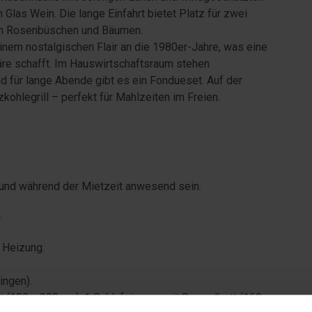
 Glas Wein. Die lange Einfahrt bietet Platz für zwei
von Rosenbüschen und Bäumen.
einem nostalgischen Flair an die 1980er-Jahre, was eine
re schafft. Im Hauswirtschaftsraum stehen
 für lange Abende gibt es ein Fondueset. Auf der
ohlegrill – perfekt für Mahlzeiten im Freien.
 und während der Mietzeit anwesend sein.
.
 Heizung.
ingen).
 (180 x 200 cm), 1 Schlafzimmer mit Doppelbett (160 x