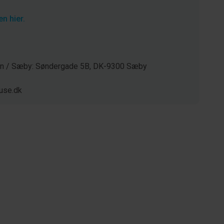
n hier.
gen / Sæby: Søndergade 5B, DK-9300 Sæby
use.dk