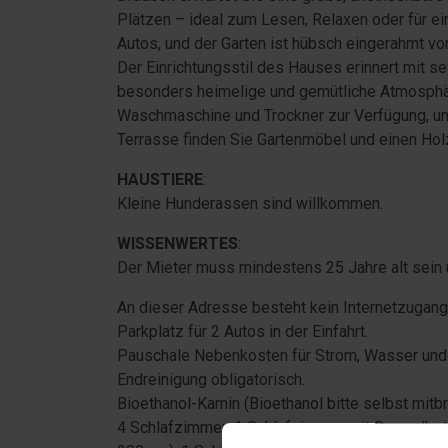
Plätzen – ideal zum Lesen, Relaxen oder für ein
Autos, und der Garten ist hübsch eingerahmt 
Der Einrichtungsstil des Hauses erinnert mit s
besonders heimelige und gemütliche Atmosphä
Waschmaschine und Trockner zur Verfügung, und
Terrasse finden Sie Gartenmöbel und einen Holzk
HAUSTIERE
:
Kleine Hunderassen sind willkommen.
WISSENWERTES
:
Der Mieter muss mindestens 25 Jahre alt sein
An dieser Adresse besteht kein Internetzugang
Parkplatz für 2 Autos in der Einfahrt.
Pauschale Nebenkosten für Strom, Wasser und
Endreinigung obligatorisch.
Bioethanol-Kamin (Bioethanol bitte selbst mitbr
4 Schlafzimmer: 1 Schlafzimmer mit Doppelbett