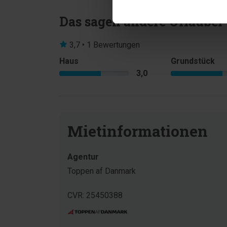
Das sagen andere Urlauber
3,7 • 1 Bewertungen
Haus
Grundstück
3,0
Mietinformationen
Agentur
Toppen af Danmark
CVR: 25450388