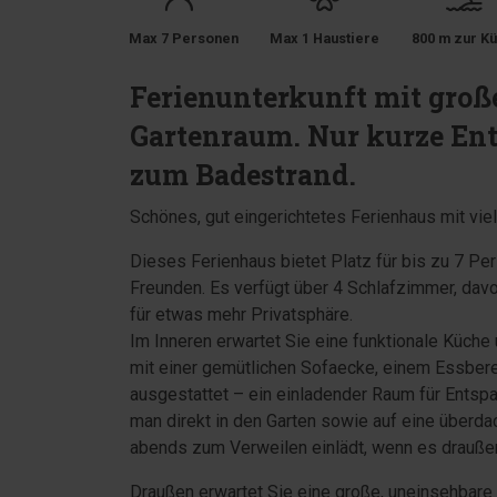
Max 7 Personen
Max 1 Haustiere
800 m zur Kü
Ferienunterkunft mit gro
Gartenraum. Nur kurze En
zum Badestrand.
Schönes, gut eingerichtetes Ferienhaus mit vi
Dieses Ferienhaus bietet Platz für bis zu 7 Per
Freunden. Es verfügt über 4 Schlafzimmer, dav
für etwas mehr Privatsphäre.
Im Inneren erwartet Sie eine funktionale Küc
mit einer gemütlichen Sofaecke, einem Essber
ausgestattet – ein einladender Raum für Ents
man direkt in den Garten sowie auf eine überdac
abends zum Verweilen einlädt, wenn es draußen
Draußen erwartet Sie eine große, uneinsehbar