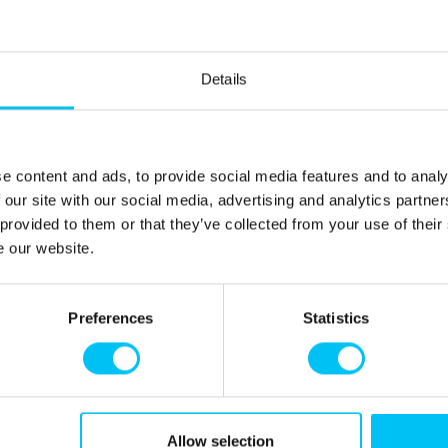
200 cm). Gästehaus mit 2 Einzelbetten (2 x 90 x 200 cm)
Details
e content and ads, to provide social media features and to analy
 our site with our social media, advertising and analytics partn
Tennis- og Padelklub. Bringen Sie Tennisschläger und
 provided to them or that they’ve collected from your use of their
ür ein paar sportliche Stunden.
e our website.
tage, befindet sich die berühmte Versandete Kirche, ein
ngen in der Region. Weitere Sehenswürdigkeiten wie
Preferences
Statistics
enmuseum erreichen Sie bequem zu Fuß. Am Yachthafen
häusern, befinden sich heute das Skagen Fischrestaurant
frische Fisch- und Meeresfrüchtegerichte direkt am Kai
Allow selection