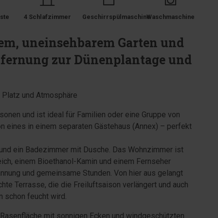
ste
4 Schlafzimmer
Geschirrspülmaschine
Waschmaschine
ßem, uneinsehbarem Garten und
tfernung zur Dünenplantage und
el Platz und Atmosphäre
sonen und ist ideal für Familien oder eine Gruppe von
on eines in einem separaten Gästehaus (Annex) – perfekt
he und ein Badezimmer mit Dusche. Das Wohnzimmer ist
eich, einem Bioethanol-Kamin und einem Fernseher
pannung und gemeinsame Stunden. Von hier aus gelangt
hte Terrasse, die die Freiluftsaison verlängert und auch
 schon feucht wird.
e Rasenfläche mit sonnigen Ecken und windgeschützten