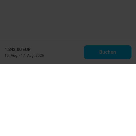
1.843,00 EUR
Buchen
15. Aug. - 17. Aug. 2026
Toppen af Danmark
Vestre Strandvej 10
DK-9990 Skagen
info@feriehuse.dk
+45 98 48 86 55