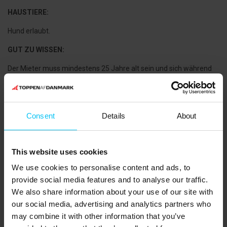
HAUSTIERE:
Hund erlaubt.
GUT ZU WISSEN:
Der Mieter muss mindestens 25 Jahre alt sein und sich während
der Mietzeit im Haus aufhalten.
Parkplatz für 2 Autos.
Consent
Details
About
Fester Verbrauchszuschlag für Strom, Wasser und Heizung.
Obligatorische Endreinigung.
This website uses cookies
Kaution wird erhoben.
We use cookies to personalise content and ads, to
4 Schlafzimmer:
provide social media features and to analyse our traffic.
1 Schlafzimmer mit Doppelbett (180 x 200 cm) im Erdgeschoss.
We also share information about your use of our site with
our social media, advertising and analytics partners who
1 Schlafzimmer mit Doppelbett (180 x 200 cm) im Erdgeschoss.
may combine it with other information that you’ve
Ausgestattet mit TV.