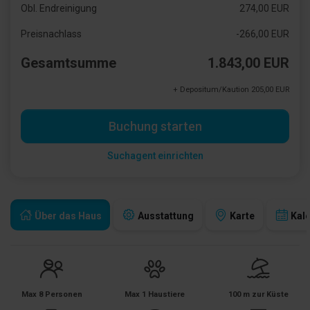
Obl. Endreinigung
274,00 EUR
Preisnachlass
-266,00 EUR
Gesamtsumme
1.843,00 EUR
+ Depositum/Kaution 205,00 EUR
Buchung starten
Suchagent einrichten
Über das Haus
Ausstattung
Karte
Kal
Max 8 Personen
Max 1 Haustiere
100 m zur Küste