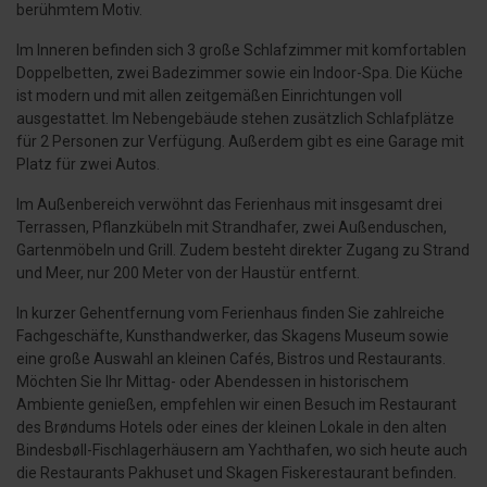
berühmtem Motiv.
Im Inneren befinden sich 3 große Schlafzimmer mit komfortablen
Doppelbetten, zwei Badezimmer sowie ein Indoor-Spa. Die Küche
ist modern und mit allen zeitgemäßen Einrichtungen voll
ausgestattet. Im Nebengebäude stehen zusätzlich Schlafplätze
für 2 Personen zur Verfügung. Außerdem gibt es eine Garage mit
Platz für zwei Autos.
Im Außenbereich verwöhnt das Ferienhaus mit insgesamt drei
Terrassen, Pflanzkübeln mit Strandhafer, zwei Außenduschen,
Gartenmöbeln und Grill. Zudem besteht direkter Zugang zu Strand
und Meer, nur 200 Meter von der Haustür entfernt.
In kurzer Gehentfernung vom Ferienhaus finden Sie zahlreiche
Fachgeschäfte, Kunsthandwerker, das Skagens Museum sowie
eine große Auswahl an kleinen Cafés, Bistros und Restaurants.
Möchten Sie Ihr Mittag- oder Abendessen in historischem
Ambiente genießen, empfehlen wir einen Besuch im Restaurant
des Brøndums Hotels oder eines der kleinen Lokale in den alten
Bindesbøll-Fischlagerhäusern am Yachthafen, wo sich heute auch
die Restaurants Pakhuset und Skagen Fiskerestaurant befinden.