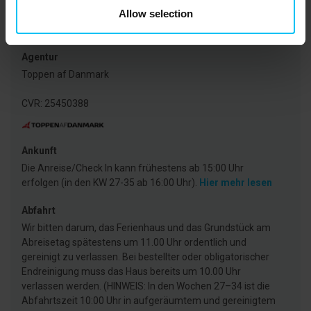
Allow selection
Mietinformationen
Agentur
Toppen af Danmark
CVR: 25450388
Ankunft
Die Anreise/Check In kann frühestens ab 15:00 Uhr
erfolgen (in den KW 27-35 ab 16:00 Uhr).
Hier mehr lesen
Abfahrt
Wir bitten darum, das Ferienhaus und das Grundstück am
Abreisetag spätestens um 11.00 Uhr ordentlich und
gereinigt zu verlassen. Bei bestellter oder obligatorischer
Endreinigung muss das Haus bereits um 10.00 Uhr
verlassen werden. (HINWEIS: In den Wochen 27–34 ist die
Abfahrtszeit 10:00 Uhr in aufgeräumtem und gereinigtem