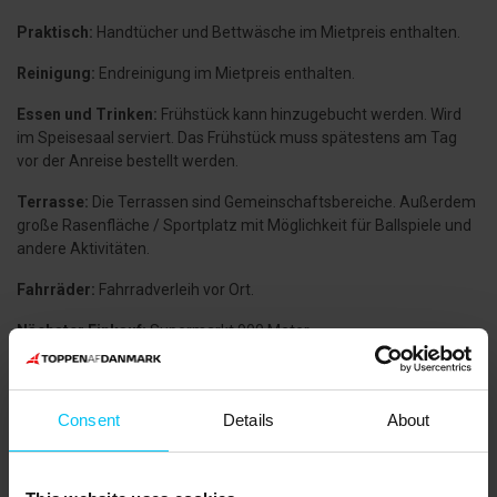
Praktisch:
Handtücher und Bettwäsche im Mietpreis enthalten.
Reinigung:
Endreinigung im Mietpreis enthalten.
Essen und Trinken:
Frühstück kann hinzugebucht werden. Wird
im Speisesaal serviert. Das Frühstück muss spätestens am Tag
vor der Anreise bestellt werden.
Terrasse:
Die Terrassen sind Gemeinschaftsbereiche. Außerdem
große Rasenfläche / Sportplatz mit Möglichkeit für Ballspiele und
andere Aktivitäten.
Fahrräder:
Fahrradverleih vor Ort.
Nächster Einkauf:
Supermarkt 900 Meter.
Öffentliche Verkehrsmittel:
Bahnhof Sindal 14 km.
Die Umgebung:
Consent
Details
About
Die Region bietet eine Vielzahl spannender Ausflugsziele.
Besuchen Sie Råbjerg Mile und erleben Sie die größte
Wanderdüne Europas – ein beeindruckendes Naturerlebnis für