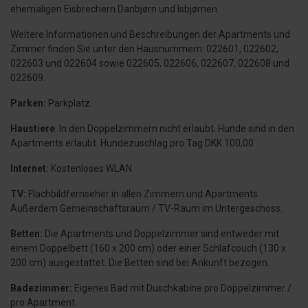
ehemaligen Eisbrechern Danbjørn und Isbjørnen.
Weitere Informationen und Beschreibungen der Apartments und
Zimmer finden Sie unter den Hausnummern: 022601, 022602,
022603 und 022604 sowie 022605, 022606, 022607, 022608 und
022609.
Parken:
Parkplatz.
Haustiere
: In den Doppelzimmern nicht erlaubt. Hunde sind in den
Apartments erlaubt. Hundezuschlag pro Tag DKK 100,00.
Internet:
Kostenloses WLAN
TV:
Flachbildfernseher in allen Zimmern und Apartments.
Außerdem Gemeinschaftsraum / TV-Raum im Untergeschoss.
Betten:
Die Apartments und Doppelzimmer sind entweder mit
einem Doppelbett (160 x 200 cm) oder einer Schlafcouch (130 x
200 cm) ausgestattet. Die Betten sind bei Ankunft bezogen.
Badezimmer:
Eigenes Bad mit Duschkabine pro Doppelzimmer /
pro Apartment.