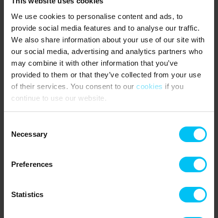
This website uses cookies
Kinder und Erwachsene. Im Ørnereservatet kommen Sie den
majestätischen Greifvögeln ganz nah und sehen sie in Aktion.
We use cookies to personalise content and ads, to
provide social media features and to analyse our traffic.
In Tversted Klitplantage gibt es ideale Möglichkeiten für Wander-
We also share information about your use of our site with
und Radtouren auf den vielen Wegen durch Wald- und
our social media, advertising and analytics partners who
Dünenlandschaften. Fahrräder können Sie ganz einfach in der
may combine it with other information that you’ve
Badepension mieten, sodass Sie die Natur schnell auf zwei
Rädern entdecken.
provided to them or that they’ve collected from your use
of their services. You consent to our
cookies
if you
Machen Sie auch einen Tagesausflug nach Skagen und besuchen
continue to use our website.
Sie Grenen, wo sich die beiden Meere treffen – ein ganz
besonderer Ort, den man nicht verpassen sollte. Südlich liegt
Hirtshals, wo das Nordsøen Oceanarium faszinierende Einblicke
Consent
unter die Meeresoberfläche bietet.
Necessary
Selection
Preferences
Mietinformationen
Agentur
Statistics
Toppen af Danmark