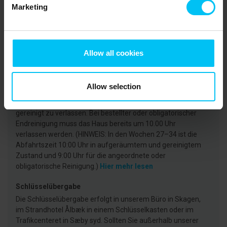
CVR: 25450388
Marketing
Ankunft
Die Anreise/Check In kann frühestens ab 15:00 Uhr
Allow all cookies
erfolgen (in den KW 27-35 ab 16:00 Uhr).
Hier mehr lesen
Abfahrt
Allow selection
Wir bitten darum, das Ferienhaus und das Grundstück am
Abreisetag spätestens um 11.00 Uhr ordentlich und
gereinigt zu verlassen. Bei bestellter oder obligatorischer
Endreinigung muss das Haus bereits um 10.00 Uhr
verlassen werden. (HINWEIS: In den Wochen 27–34 ist die
Abfahrtszeit 10:00 Uhr in aufgeräumtem und gereinigtem
Zustand und 9:00 Uhr für die angeordnete oder
obligatorische Reinigung.)
Hier mehr lesen
Schlüsselübergabe
Die Schlüsselübergabe erfolgt in unserem Büro in Skagen,
im Strandhotel Ålbæk in einem Schlüsselkasten oder im
Trafikcenteret in Sæby syd. Sollten Sie außerhalb unserer