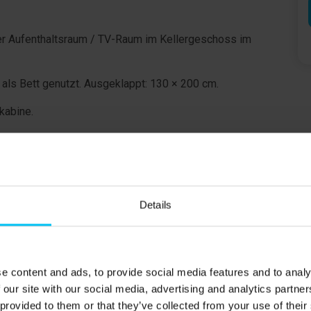
er Aufenthaltsraum / TV-Raum im Kellergeschoss im
als Bett genutzt. Ausgeklappt: 130 × 200 cm.
kabine.
etpreis enthalten. Gepäckbank vorhanden.
.
ht werden. Es wird im Speisesaal serviert. Das
Details
nft bestellt werden.
n. Die übrigen Terrassen sind Gemeinschaftsbereiche und
roße Rasenfläche / Sportplatz mit Möglichkeiten für
e content and ads, to provide social media features and to analy
 our site with our social media, advertising and analytics partn
 provided to them or that they’ve collected from your use of their