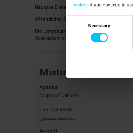
cookies
if you continue to us
Nächste Einkaufsmöglichkeit:
Supermarkt 90
Consent
Öffentlicher Verkehr:
Bahnhof Sindal 14 km.
Necessary
Selection
Die Umgebung:
Herrliche Wander- und Radtour
Oceanarium in Hirtshals. Das Adlerreservat in
Mietinformationen
Agentur
Toppen af Danmark
CVR: 25450388
Ankunft