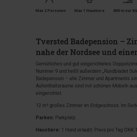
Max 2 Personen
Max 1 Haustiere
800 m zur Kü
Tversted Badepension – Zi
nahe der Nordsee und eine
Gemütliches und gut eingerichtetes Doppelzim
Nummer 9 und heißt außerdem „Rundbladet Suld
Badepension – alle Zimmer und Apartments sin
Aufenthaltsräume sind mit schönen Möbeln aus 
eingerichtet.
12 m² großes Zimmer im Erdgeschoss. Im Seite
Parken:
Parkplatz.
Haustiere:
1 Hund erlaubt. Preis pro Tag DKK 