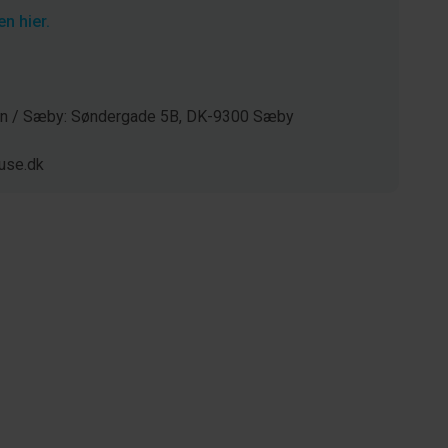
n hier.
gen / Sæby: Søndergade 5B, DK-9300 Sæby
use.dk