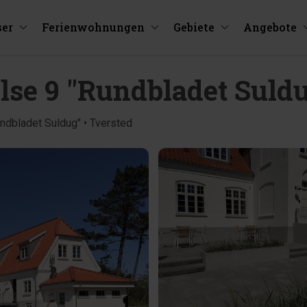
ser
Ferienwohnungen
Gebiete
Angebote
else 9 "Rundbladet Suld
ndbladet Suldug" • Tversted