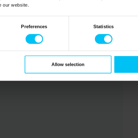
e our website.
0 Meter.
Preferences
Statistics
en in der Dünenplantage und am Strand. Das Nordsee-
 Tversted. Grenen und das Skagens Museum in Skagen.
Allow selection