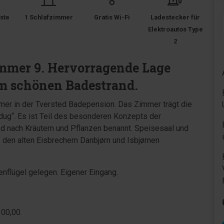
ste
1 Schlafzimmer
Gratis Wi-Fi
Ladestecker für
Elektroautos Type
2
mmer 9. Hervorragende Lage
m schönen Badestrand.
mer in der Tversted Badepension. Das Zimmer trägt die
ug“. Es ist Teil des besonderen Konzepts der
d nach Kräutern und Pflanzen benannt. Speisesaal und
den alten Eisbrechern Danbjørn und Isbjørnen
nflügel gelegen. Eigener Eingang.
100,00.