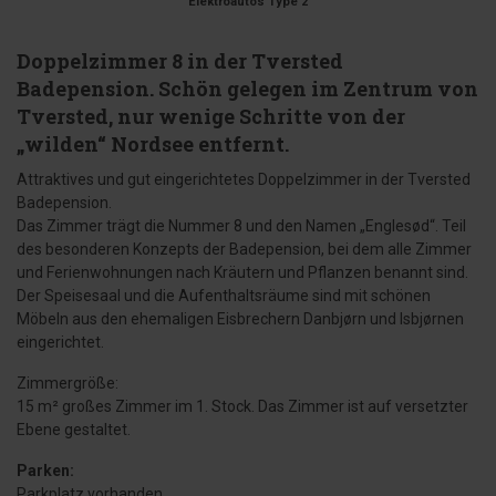
Elektroautos Type 2
Doppelzimmer 8 in der Tversted
Badepension. Schön gelegen im Zentrum von
Tversted, nur wenige Schritte von der
„wilden“ Nordsee entfernt.
Attraktives und gut eingerichtetes Doppelzimmer in der Tversted
Badepension.
Das Zimmer trägt die Nummer 8 und den Namen „Englesød“. Teil
des besonderen Konzepts der Badepension, bei dem alle Zimmer
und Ferienwohnungen nach Kräutern und Pflanzen benannt sind.
Der Speisesaal und die Aufenthaltsräume sind mit schönen
Möbeln aus den ehemaligen Eisbrechern Danbjørn und Isbjørnen
eingerichtet.
Zimmergröße:
15 m² großes Zimmer im 1. Stock. Das Zimmer ist auf versetzter
Ebene gestaltet.
Parken:
Parkplatz vorhanden.