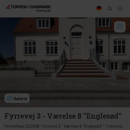
Galerie
Fyrrevej 3 - Værelse 8 "Englesød"
Ferienhaus 022608 • Fyrrevej 3 - Værelse 8 "Englesød" • Tversted