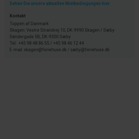
Sehen Sie unsere aktuellen Mietbedingungen hier.
Kontakt
Toppen af Danmark
Skagen: Vestre Strandvej 10, DK-9990 Skagen / Sæby:
Søndergade 5B, DK-9300 Sæby
Tel.: +45 98 48 86 55 / +45 98 46 12 44
E-mail: skagen@feriehuse.dk / sæby@feriehuse.dk