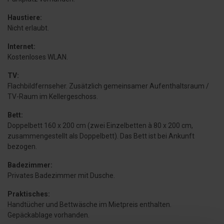
Haustiere:
Nicht erlaubt.
Internet:
Kostenloses WLAN.
TV:
Flachbildfernseher. Zusätzlich gemeinsamer Aufenthaltsraum /
TV-Raum im Kellergeschoss.
Bett:
Doppelbett 160 x 200 cm (zwei Einzelbetten à 80 x 200 cm,
zusammengestellt als Doppelbett). Das Bett ist bei Ankunft
bezogen.
Badezimmer:
Privates Badezimmer mit Dusche.
Praktisches:
Handtücher und Bettwäsche im Mietpreis enthalten.
Gepäckablage vorhanden.