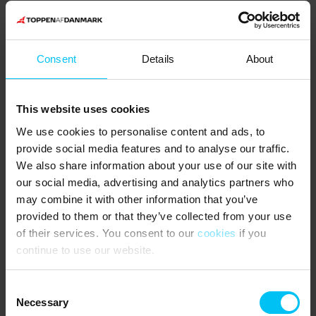
Reinigung:
Endreinigung im Mietpreis enthalten.
Essen und Getränke:
Consent
Details
About
Frühstück kann hinzugebucht werden und wird im Speisesaal
serviert. Frühstück bitte spätestens am Tag vor der Anreise
bestellen. Auf dem Treppenabsatz im Hotelflur befindet sich ein
This website uses cookies
Kühlschrank, in dem jedes Zimmer ein eigenes Fach zur
Verfügung hat.
We use cookies to personalise content and ads, to
provide social media features and to analyse our traffic.
Terrassen:
We also share information about your use of our site with
Die Terrassen sind Gemeinschaftsbereiche und werden mit
our social media, advertising and analytics partners who
anderen Gästen geteilt. Zusätzlich große Rasenfläche / Sportplatz
may combine it with other information that you’ve
mit Möglichkeiten für Ballspiele und andere Aktivitäten.
provided to them or that they’ve collected from your use
Fahrräder:
of their services. You consent to our
cookies
if you
Fahrradverleih vor Ort.
continue to use our website.
Einkaufsmöglichkeiten:
Supermarkt 900 Meter entfernt.
Consent
Necessary
Selection
Öffentliche Verkehrsmittel: