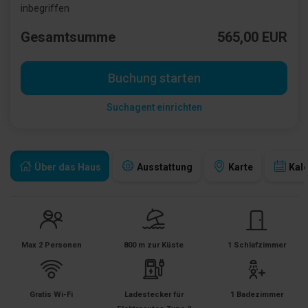
inbegriffen
Gesamtsumme
565,00 EUR
Buchung starten
Suchagent einrichten
Über das Haus
Ausstattung
Karte
Kal
Max 2 Personen
800 m zur Küste
1 Schlafzimmer
Gratis Wi-Fi
Ladestecker für
1 Badezimmer