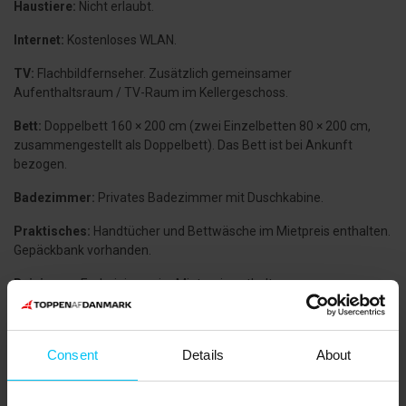
Haustiere:
Nicht erlaubt.
Internet:
Kostenloses WLAN.
TV:
Flachbildfernseher. Zusätzlich gemeinsamer
Aufenthaltsraum / TV-Raum im Kellergeschoss.
Bett:
Doppelbett 160 × 200 cm (zwei Einzelbetten 80 × 200 cm,
zusammengestellt als Doppelbett). Das Bett ist bei Ankunft
bezogen.
Badezimmer:
Privates Badezimmer mit Duschkabine.
Praktisches:
Handtücher und Bettwäsche im Mietpreis enthalten.
Gepäckbank vorhanden.
Reinigung:
Endreinigung im Mietpreis enthalten.
Essen und Trinken:
Frühstück kann hinzugebucht werden. Es wird
im Speisesaal serviert. Das Frühstück muss spätestens am Tag
Consent
Details
About
vor der Ankunft bestellt werden. Auf dem Flur befindet sich ein
Kühlschrank, in dem jedem Zimmer ein eigenes Fach zur
Verfügung steht.