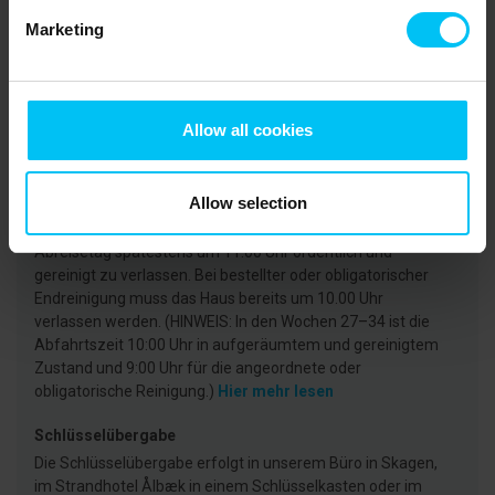
Marketing
CVR: 25450388
Ankunft
Allow all cookies
Die Anreise/Check In kann frühestens ab 15:00 Uhr
erfolgen (in den KW 27-35 ab 16:00 Uhr).
Hier mehr lesen
Abfahrt
Allow selection
Wir bitten darum, das Ferienhaus und das Grundstück am
Abreisetag spätestens um 11.00 Uhr ordentlich und
gereinigt zu verlassen. Bei bestellter oder obligatorischer
Endreinigung muss das Haus bereits um 10.00 Uhr
verlassen werden. (HINWEIS: In den Wochen 27–34 ist die
Abfahrtszeit 10:00 Uhr in aufgeräumtem und gereinigtem
Zustand und 9:00 Uhr für die angeordnete oder
obligatorische Reinigung.)
Hier mehr lesen
Schlüsselübergabe
Die Schlüsselübergabe erfolgt in unserem Büro in Skagen,
im Strandhotel Ålbæk in einem Schlüsselkasten oder im