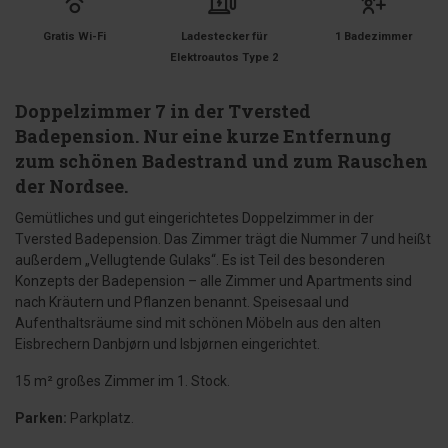
Gratis Wi-Fi
Ladestecker für
1 Badezimmer
Elektroautos Type 2
Doppelzimmer 7 in der Tversted
Badepension. Nur eine kurze Entfernung
zum schönen Badestrand und zum Rauschen
der Nordsee.
Gemütliches und gut eingerichtetes Doppelzimmer in der
Tversted Badepension. Das Zimmer trägt die Nummer 7 und heißt
außerdem „Vellugtende Gulaks“. Es ist Teil des besonderen
Konzepts der Badepension – alle Zimmer und Apartments sind
nach Kräutern und Pflanzen benannt. Speisesaal und
Aufenthaltsräume sind mit schönen Möbeln aus den alten
Eisbrechern Danbjørn und Isbjørnen eingerichtet.
15 m² großes Zimmer im 1. Stock.
Parken:
Parkplatz.