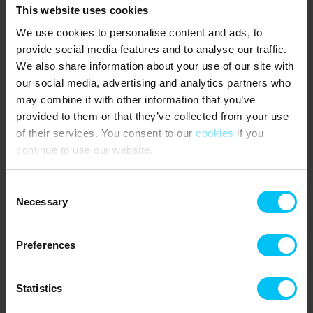
This website uses cookies
Terrassen:
Die Terrassen sind Gemeinschaftsbereiche und
werden mit anderen Gästen geteilt. Außerdem große Rasenfläche
We use cookies to personalise content and ads, to
/ Sportplatz mit Möglichkeiten für Ballspiele und andere
provide social media features and to analyse our traffic.
Aktivitäten.
We also share information about your use of our site with
our social media, advertising and analytics partners who
Fahrräder:
Fahrradverleih vor Ort.
may combine it with other information that you’ve
Nächste Einkaufsmöglichkeit:
Supermarkt 900 Meter.
provided to them or that they’ve collected from your use
of their services. You consent to our
cookies
if you
Öffentlicher Verkehr:
Bahnhof Sindal 14 km.
continue to use our website.
Die Umgebung:
Herrliche Wander- und Radtouren in der
Dünenplantage und am Strand. Das Nordsee-Oceanarium in
Consent
Hirtshals. Das Adlerreservat in Tversted. Grenen und das Skagens
Necessary
Selection
Museum in Skagen.
Preferences
Mietinformationen
Agentur
Statistics
Toppen af Danmark