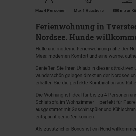
Max 4 Personen
Max 1 Haustiere
800 m zur Kü
Ferienwohnung in Tversted
Nordsee. Hunde willkomm
Helle und moderne Ferienwohnung nahe der Nord
Meer, modernen Komfort und eine warme, auth
Genießen Sie Ihren Urlaub in dieser attraktiven
wunderschön gelegen direkt an der Nordsee und
erhalten Sie die perfekte Kombination aus Ruh
Die Wohnung ist ideal für bis zu 4 Personen u
Schlafsofa im Wohnzimmer – perfekt für Paare 
ausgestattet mit Geschirrspüler und Kühlschran
entspannt genießen können.
Als zusätzlicher Bonus ist ein Hund willkomme