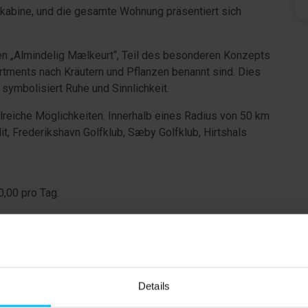
kabine, und die gesamte Wohnung präsentiert sich
n „Almindelig Mælkeurt“, Teil des besonderen Konzepts
tments nach Kräutern und Pflanzen benannt sind. Dies
symbolisiert Ruhe und Sinnlichkeit.
lreiche Möglichkeiten. Innerhalb eines Radius von 50 km
lit, Frederikshavn Golfklub, Sæby Golfklub, Hirtshals
,00 pro Tag.
ffene Galerie im 1. Stock.
Details