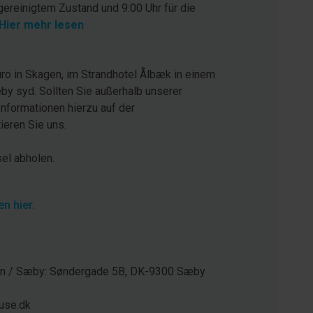
gereinigtem Zustand und 9:00 Uhr für die
Hier mehr lesen
ro in Skagen, im Strandhotel Ålbæk in einem
by syd. Sollten Sie außerhalb unserer
Informationen hierzu auf der
eren Sie uns.
sel abholen.
n hier.
gen / Sæby: Søndergade 5B, DK-9300 Sæby
use.dk