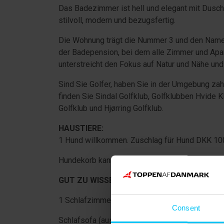
Das Badezimmer ist hell und elegant mit Dusch
stilvoll, modern und bezugsfertig.
Die Wohnung trägt die Nummer 3 und den Name
der Badepension, bei dem alle Zimmer und Apar
unterstreicht den Fokus auf Natur und Nähe und 
Sind Sie Golfer, haben Sie in der Umgebung zah
finden Sie Sindal Golfklub, Golfklubben Hvide K
Golfklub und Hjørring Golfklub.
HAUSTIERE:
1 Hund willkommen. Zuschlag für Hund DKK 100
Hundekorb kann ausgeliehen werden.
GUT ZU WISSEN:
1 Schlafzimmer mit Doppelbett (160 × 200 cm) o
Consent
Schlafsofa (ausgeklappt 130 × 200 cm).