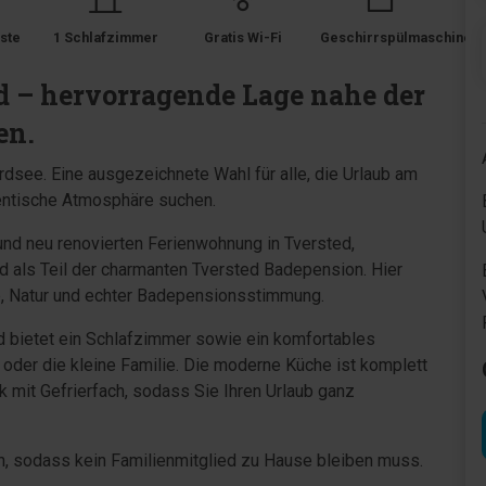
ste
1 Schlafzimmer
Gratis Wi-Fi
Geschirrspülmaschine
 – hervorragende Lage nahe der
en.
see. Eine ausgezeichnete Wahl für alle, die Urlaub am
entische Atmosphäre suchen.
 und neu renovierten Ferienwohnung in Tversted,
 als Teil der charmanten Tversted Badepension. Hier
e, Natur und echter Badepensionsstimmung.
nd bietet ein Schlafzimmer sowie ein komfortables
oder die kleine Familie. Die moderne Küche ist komplett
k mit Gefrierfach, sodass Sie Ihren Urlaub ganz
n, sodass kein Familienmitglied zu Hause bleiben muss.