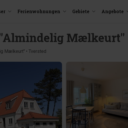
ser
Ferienwohnungen
Gebiete
Angebote
 3 "Almindelig Mælkeurt"
lig Mælkeurt" • Tversted