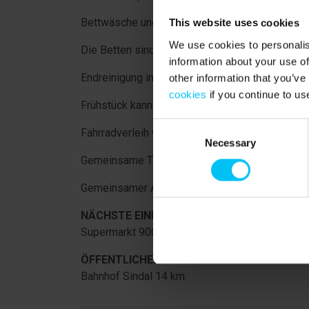
Bettwäsche und Handtücher im Mietpreis enthal
This website uses cookies
We use cookies to personalis
Die Betten sind bei Ankunft bezogen.
information about your use of
Endreinigung im Preis enthalten.
other information that you’ve
cookies
if you continue to us
Frühstück kann hinzugebucht werden.
Consent
Fahrradverleih vor Ort.
Necessary
Selection
Gemeinsame Terrasse.
Gemeinsamer Aufenthaltsraum im Kellergescho
NÄCHSTE EINKAUFSMÖGLICHKEIT:
Supermarkt 900 Meter.
ÖFFENTLICHER VERKEHR:
Bahnhof Sindal 14 km.