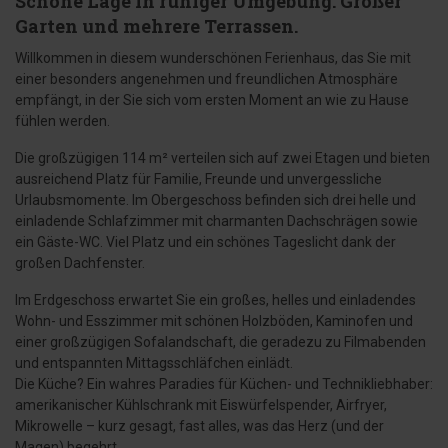
Schöne Lage in ruhiger Umgebung. Großer
Garten und mehrere Terrassen.
Willkommen in diesem wunderschönen Ferienhaus, das Sie mit
einer besonders angenehmen und freundlichen Atmosphäre
empfängt, in der Sie sich vom ersten Moment an wie zu Hause
fühlen werden.
Die großzügigen 114 m² verteilen sich auf zwei Etagen und bieten
ausreichend Platz für Familie, Freunde und unvergessliche
Urlaubsmomente. Im Obergeschoss befinden sich drei helle und
einladende Schlafzimmer mit charmanten Dachschrägen sowie
ein Gäste-WC. Viel Platz und ein schönes Tageslicht dank der
großen Dachfenster.
Im Erdgeschoss erwartet Sie ein großes, helles und einladendes
Wohn- und Esszimmer mit schönen Holzböden, Kaminofen und
einer großzügigen Sofalandschaft, die geradezu zu Filmabenden
und entspannten Mittagsschläfchen einlädt.
Die Küche? Ein wahres Paradies für Küchen- und Technikliebhaber:
amerikanischer Kühlschrank mit Eiswürfelspender, Airfryer,
Mikrowelle – kurz gesagt, fast alles, was das Herz (und der
Magen) begehrt.