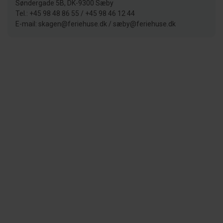
Søndergade 5B, DK-9300 Sæby
Tel.: +45 98 48 86 55 / +45 98 46 12 44
E-mail: skagen@feriehuse.dk / sæby@feriehuse.dk