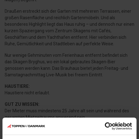
Draußen erstreckt sich der Garten mit mehreren Terrassen, einer
großen Rasenfläche und reichlich Gartenmöbeln. Und als
besonderes Highlight liegt das Haus ruhig – und dennoch nur einen
kurzen Spaziergang vom Zentrum Skagens mit Cafés,
Geschäften und dem Yachthafen entfernt. Hier verbinden sich
Ruhe, Gemütlichkeit und Stadtleben auf perfekte Weise.
Nur wenige Gehminuten vom Ferienhaus entfernt befindet sich
das Skagen Bryghus, wo ein lokal gebrautes Skagen-Bier
genossen werden kann. Das Brauhaus bietet jeden Freitag- und
Samstagnachmittag Live-Musik bei freiem Eintritt.
HAUSTIERE:
Haustiere nicht erlaubt.
GUT ZU WISSEN:
Der Mieter muss mindestens 25 Jahre alt sein und während des
gesamten Mietzeitraums anwesend sein.
2 Parkplätze im Carport.