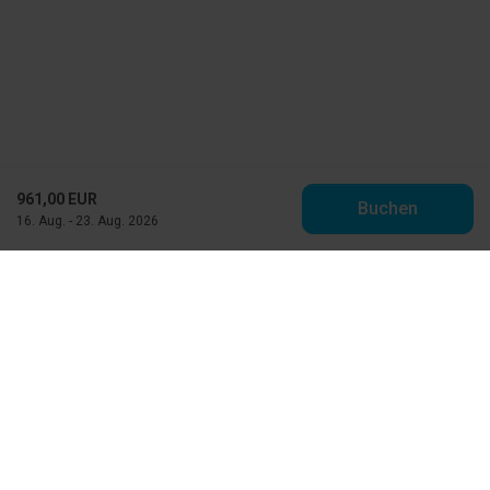
961,00 EUR
Buchen
16. Aug. - 23. Aug. 2026
Toppen af Danmark
Vestre Strandvej 10
DK-9990 Skagen
info@feriehuse.dk