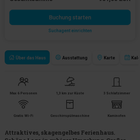
Buchung starten
Suchagent einrichten
Über das Haus
Ausstattung
Karte
Kal
Max 6 Personen
1,3 km zur Küste
3 Schlafzimmer
Gratis Wi-Fi
Geschirrspülmaschine
Kaminofen
Attraktives, skagengelbes Ferienhaus.