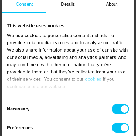
Verbrauch wird abgelesen. Abrechnung für Strom und Heizung
Consent
Details
About
gemäß Zählerstand.
Endreinigung kann hinzugebucht werden.
This website uses cookies
3 Schlafzimmer:
We use cookies to personalise content and ads, to
1 Schlafzimmer mit Doppelbett (180 × 200 cm)
provide social media features and to analyse our traffic.
1 Schlafzimmer mit 3/4-Bett (140 × 200 cm)
1 Schlafzimmer mit 2 Einzelbetten (je 90 × 200 cm)
We also share information about your use of our site with
our social media, advertising and analytics partners who
Das Obergeschoss ist mit Dachschrägen ausgestattet.
may combine it with other information that you’ve
provided to them or that they’ve collected from your use
NÄCHSTE EINKAUFSMÖGLICHKEIT:
Supermärkte 1 km.
of their services. You consent to our
cookies
if you
continue to use our website.
ÖFFENTLICHE VERKEHRSMITTEL:
Haltepunkt Frederikshavnsvej, 1.400 Meter.
Consent
Necessary
Selection
Das sagen andere Urlauber
5,0 • 1 Bewertungen
Preferences
Haus
Grundstück
Bereich