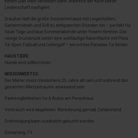
einem Glas Wein verweilen kann, während der Koch seiner
Leidenschaft nachgeht.
Draußen lädt die große Sonnenterrasse mit Liegestühlen,
Gartenmöbeln und Grill zu entspannten Stunden ein – perfekt für
faule Tage und laue Sommerabende unter freiem Himmel. Das
riesige Grundstück bietet eine weitläufige Rasenfläche mit Platz
für Spiel, Fußball und Leitergolf – ein echtes Paradies für Kinder.
HAUSTIERE:
Hunde sind willkommen.
WISSENWERTES:
Der Mieter muss mindestens 25 Jahre alt sein und während des
gesamten Mietzeitraums anwesend sein.
Parkmöglichkeiten für 6 Autos am Ferienhaus.
Verbrauch wird abgelesen. Abrechnung gemäß Zählerstand.
Endreinigung kann zusätzlich gebucht werden.
Streaming-TV.