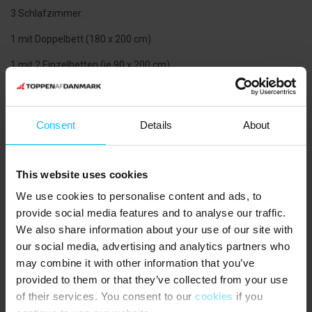
3 Schlafzimmer:
1 mit Doppelbett (180 x 200 cm).
1 mit 2 Einzelbetten (je 90 x 200 cm).
1 mit 2 Einzelbetten (je 90 x 200 cm).
Zusätzliche Informationen:
Consent
Details
About
Eingangstür 78 cm breit. Übrige Türen im Haus 80 cm breit.
Kleine Türschwelle an der Eingangstür. Keine Türschwellen im
restlichen Haus.
This website uses cookies
Toilette höher als Standardhöhe. Haltegriffe am WC.
Große, offene Dusche ohne Kante/Schwelle.
We use cookies to personalise content and ads, to
provide social media features and to analyse our traffic.
NÄCHSTE EINKAUFSMÖGLICHKEIT:
We also share information about your use of our site with
Kleiner Laden auf dem Sydstrand Camping 5 km. Geöffnet von
April bis Oktober.
our social media, advertising and analytics partners who
may combine it with other information that you’ve
Mehrere Supermärkte in Aalbæk 6,5 km.
provided to them or that they’ve collected from your use
ÖFFENTLICHE VERKEHRSMITTEL:
of their services. You consent to our
cookies
if you
Bahnhof (Haltestelle) Bunken 2,8 km.