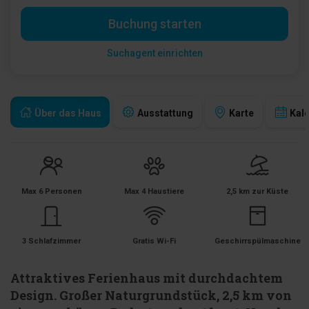
Buchung starten
Suchagent einrichten
Über das Haus
Ausstattung
Karte
Kal
Max 6 Personen
Max 4 Haustiere
2,5 km zur Küste
3 Schlafzimmer
Gratis Wi-Fi
Geschirrspülmaschine
Attraktives Ferienhaus mit durchdachtem
Design. Großer Naturgrundstück, 2,5 km von