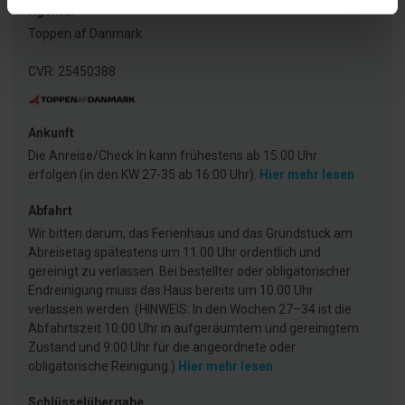
Agentur
Toppen af Danmark
CVR: 25450388
Ankunft
Die Anreise/Check In kann frühestens ab 15:00 Uhr
erfolgen (in den KW 27-35 ab 16:00 Uhr).
Hier mehr lesen
Abfahrt
Wir bitten darum, das Ferienhaus und das Grundstück am
Abreisetag spätestens um 11.00 Uhr ordentlich und
gereinigt zu verlassen. Bei bestellter oder obligatorischer
Endreinigung muss das Haus bereits um 10.00 Uhr
verlassen werden. (HINWEIS: In den Wochen 27–34 ist die
Abfahrtszeit 10:00 Uhr in aufgeräumtem und gereinigtem
Zustand und 9:00 Uhr für die angeordnete oder
obligatorische Reinigung.)
Hier mehr lesen
Schlüsselübergabe