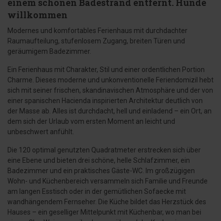
einem schönen Badestrand entfernt. Hunde
willkommen
Modernes und komfortables Ferienhaus mit durchdachter
Raumaufteilung, stufenlosem Zugang, breiten Türen und
geräumigem Badezimmer.
Ein Ferienhaus mit Charakter, Stil und einer ordentlichen Portion
Charme. Dieses moderne und unkonventionelle Feriendomizil hebt
sich mit seiner frischen, skandinavischen Atmosphäre und der von
einer spanischen Hacienda inspirierten Architektur deutlich von
der Masse ab. Alles ist durchdacht, hell und einladend – ein Ort, an
dem sich der Urlaub vom ersten Moment an leicht und
unbeschwert anfühlt.
Die 120 optimal genutzten Quadratmeter erstrecken sich über
eine Ebene und bieten drei schöne, helle Schlafzimmer, ein
Badezimmer und ein praktisches Gäste-WC. Im großzügigen
Wohn- und Küchenbereich versammeln sich Familie und Freunde
am langen Esstisch oder in der gemütlichen Sofaecke mit
wandhängendem Fernseher. Die Küche bildet das Herzstück des
Hauses – ein geselliger Mittelpunkt mit Küchenbar, wo man bei