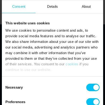
Starten Sie eine neue Suche oder nutzen Sie einen dieser Links:
Startseite
Consent
Details
About
Ferienhäuser
Über uns
This website uses cookies
We use cookies to personalise content and ads, to
provide social media features and to analyse our traffic.
Toppen af Danmark
We also share information about your use of our site with
our social media, advertising and analytics partners who
Vestre Strandvej 10
may combine it with other information that you’ve
DK-9990 Skagen
info@feriehuse.dk
provided to them or that they’ve collected from your use
+45 98 48 86 55
of their services. You consent to our
cookies
if you
continue to use our website.
Besuchen Sie unser Facebook
Besuchen Sie unser Instagram
Consent
Necessary
Selection
Preferences