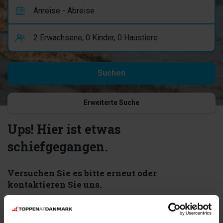
Erweiterte Suche
Ups! Hier ist etwas
schiefgegangen.
Versuchen Sie es bitte erneut oder
kontaktieren Sie uns.
Fehler 404