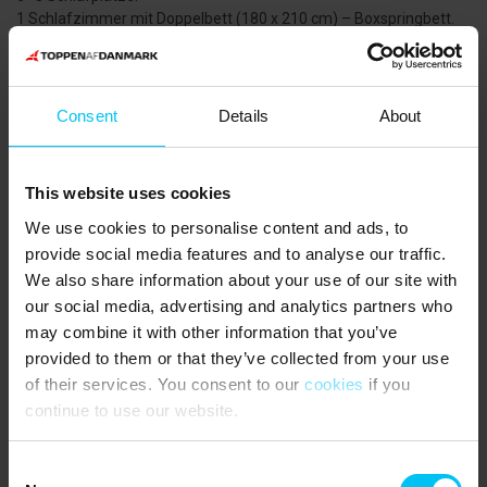
1 Schlafzimmer mit Doppelbett (180 x 210 cm) – Boxspringbett.
1 Schlafzimmer mit Doppelbett (180 x 200 cm).
Gästehaus: 1 Doppelbett (180 x 200 cm).
Schlafboden mit 2 Matratzen (je 90 x 200 cm).
Consent
Details
About
Kaffeemaschine und Kapselmaschine.
Feuerstelle.
Zwei Terrassen mit Garten- und Loungemöbeln sowie
This website uses cookies
Sonnenschirm.
Schnelles Internet.
We use cookies to personalise content and ads, to
provide social media features and to analyse our traffic.
EINKAUFSMÖGLICHKEITEN:
We also share information about your use of our site with
Rema – 400 m.
Meny – 850 m.
our social media, advertising and analytics partners who
may combine it with other information that you’ve
ÖFFENTLICHE VERKEHRSMITTEL:
provided to them or that they’ve collected from your use
Bahnhaltestelle Frederikshavnsvej – 650 m.
of their services. You consent to our
cookies
if you
UMGEBUNG:
continue to use our website.
Skagen bietet zahlreiche Geschäfte, Cafés und Restaurants.
Besuchen Sie Grenen, wo Skagerrak und Kattegat
Consent
aufeinandertreffen, oder die Wanderdüne Råbjerg Mile. Diese