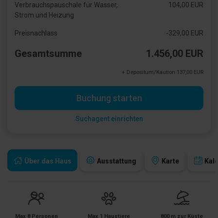
Verbrauchspauschale für Wasser,
104,00 EUR
Strom und Heizung
Preisnachlass
-329,00 EUR
Gesamtsumme
1.456,00 EUR
+ Depositum/Kaution 137,00 EUR
Buchung starten
Suchagent einrichten
Über das Haus
Ausstattung
Karte
Kal
Max 8 Personen
Max 1 Haustiere
800 m zur Küste