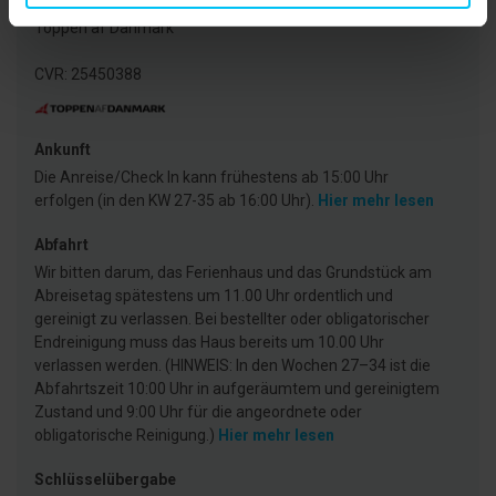
Agentur
Toppen af Danmark
CVR: 25450388
Ankunft
Die Anreise/Check In kann frühestens ab 15:00 Uhr
erfolgen (in den KW 27-35 ab 16:00 Uhr).
Hier mehr lesen
Abfahrt
Wir bitten darum, das Ferienhaus und das Grundstück am
Abreisetag spätestens um 11.00 Uhr ordentlich und
gereinigt zu verlassen. Bei bestellter oder obligatorischer
Endreinigung muss das Haus bereits um 10.00 Uhr
verlassen werden. (HINWEIS: In den Wochen 27–34 ist die
Abfahrtszeit 10:00 Uhr in aufgeräumtem und gereinigtem
Zustand und 9:00 Uhr für die angeordnete oder
obligatorische Reinigung.)
Hier mehr lesen
Schlüsselübergabe