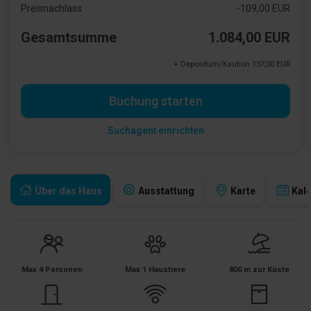
Preisnachlass
-109,00 EUR
Gesamtsumme
1.084,00 EUR
+ Depositum/Kaution 137,00 EUR
Buchung starten
Suchagent einrichten
Über das Haus
Ausstattung
Karte
Kal
Max 4 Personen
Max 1 Haustiere
800 m zur Küste