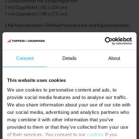
2 Schlafzimmer mit Boxspringbetten:
1 mit Doppelbett (180 x 200 cm).
1 mit Doppelbett (180 x 210 cm).
2 Kaffeemaschinen: Filterkaffeemaschine und Kapselmaschine.
EINKAUFSMÖGLICHKEITEN:
Rema – 400 m.
Meny – 850 m.
Consent
Details
About
ÖFFENTLICHE VERKEHRSMITTEL:
Bahnhaltestelle Frederikshavnsvej – 650 m.
UMGEBUNG:
This website uses cookies
Für Ausflüge gibt es zahlreiche Möglichkeiten. Mieten Sie ein
We use cookies to personalise content and ads, to
Fahrrad und fahren Sie nach Grenen, wo Skagerrak und Kattegat
provide social media features and to analyse our traffic.
aufeinandertreffen. Auf dem Weg passieren Sie den „Grauen
We also share information about your use of our site with
Leuchtturm“, von dessen Spitze Sie eine beeindruckende Aussicht
über Grenen, die Stadt und den Hafen genießen können. Im
our social media, advertising and analytics partners who
ehemaligen Leuchtturmwärterhaus befindet sich das
may combine it with other information that you’ve
Zugvogelzentrum, in dem Sie mehr über die vielen Zugvögel
provided to them or that they’ve collected from your use
erfahren können. Ein Besuch im Skagens Museum ist ebenfalls
of their services. You consent to our
cookies
if you
empfehlenswert, wo Sie Werke berühmter Skagen-Maler wie P.S.