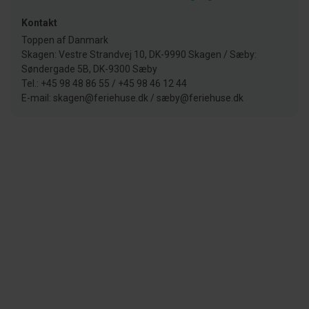
Kontakt
Toppen af Danmark
Skagen: Vestre Strandvej 10, DK-9990 Skagen / Sæby:
Søndergade 5B, DK-9300 Sæby
Tel.: +45 98 48 86 55 / +45 98 46 12 44
E-mail: skagen@feriehuse.dk / sæby@feriehuse.dk