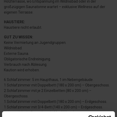
Holzterrasse, wo Entspannung im Wildnisbad oder in der
großzügigen Saunatonne wartet – exklusive Wellness auf der
eigenen Terrasse.
HAUSTIERE:
Haustiere nicht erlaubt.
GUT ZU WISSEN:
Keine Vermietung an Jugendgruppen.
Wildnisbad.
Externe Sauna.
Obligatorische Endreinigung.
Verbrauch nach Ablesung.
Kaution wird erhoben.
6 Schlafzimmer: 5 im Haupthaus, 1 im Nebengebäude.
1 Schlafzimmer mit Doppelbett (180 x 200 cm) – Obergeschoss.
2 Schlafzimmer mit je 2 Einzelbetten (80 x 200 cm) –
Obergeschoss.
1 Schlafzimmer mit Doppelbett (180 x 200 cm) – Erdgeschoss.
1 Schlafzimmer mit 3/4-Bett (140 x 200 cm) – Erdgeschoss.
Nebengebäude: Doppelbett (180 x 200 cm).