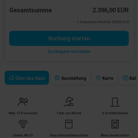
Gesamtsumme
2.396,00 EUR
+ Depositum/Kaution 342,00 EUR
Buchung starten
Suchagent einrichten
Über das Haus
Ausstattung
Karte
Kal
Max 12 Personen
1 km zur Küste
6 Schlafzimmer
Gratis Wi-Fi
Geschirrspülmaschine
Waschmaschine