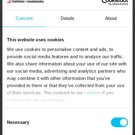
EINKAUF:
Supermärkte, 500 Meter.
Consent
Details
About
VERKEHR:
Haltepunkt Frederikshavnsvej, 650 Meter.
This website uses cookies
UMGEBUNG:
Tennis- und Padelmöglichkeiten befinden sich in kurzer
We use cookies to personalise content and ads, to
Entfernung. Der MTB-Track bei der Versandeten Kirche ist ca. 13
provide social media features and to analyse our traffic.
km lang. Skagen bietet zudem zahlreiche kulturelle Erlebnisse wie
We also share information about your use of our site with
das Küstenmuseum, die Versandete Kirche sowie vielfältige
our social media, advertising and analytics partners who
Geschäfte und Galerien im Zentrum.
may combine it with other information that you’ve
provided to them or that they’ve collected from your use
Das sagen andere Urlauber
of their services. You consent to our
cookies
if you
continue to use our website.
4,5 • 2 Bewertungen
Haus
Grundstück
Bereich
5,0
4,5
4,0
Consent
Necessary
Selection
Søren Rolf Hansen
Juli 2026
Jasper Lac