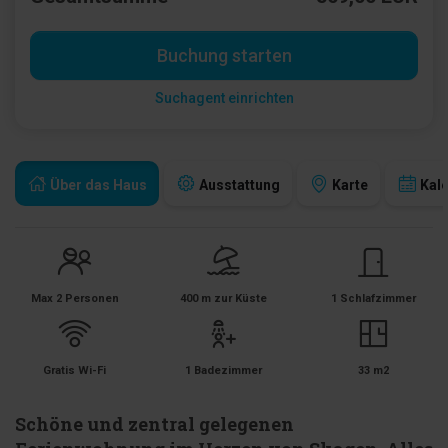
Buchung starten
Suchagent einrichten
Über das Haus
Ausstattung
Karte
Kal
Max 2 Personen
400 m zur Küste
1 Schlafzimmer
Gratis Wi-Fi
1 Badezimmer
33 m2
Schöne und zentral gelegenen