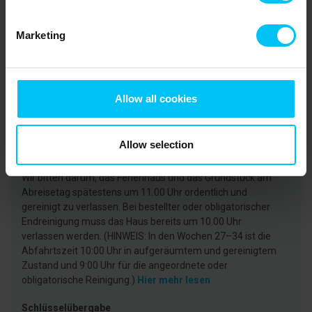
Agentur
Toppen af Danmark
Marketing
CVR: 25450388
Allow all cookies
Ankunft
Die Anreise/Check In kann frühestens ab 15:00 Uhr
erfolgen (in den KW 27-35 ab 16:00 Uhr).
Hier mehr lesen
Allow selection
Abfahrt
Wir bitten darum, das Ferienhaus und das Grundstück am
Abreisetag spätestens um 11.00 Uhr ordentlich und
gereinigt zu verlassen. Bei bestellter oder obligatorischer
Endreinigung muss das Haus bereits um 10.00 Uhr
verlassen werden. (HINWEIS: In den Wochen 27–34 ist die
Abfahrtszeit 10:00 Uhr in aufgeräumtem und gereinigtem
Zustand und 9:00 Uhr für die angeordnete oder
obligatorische Reinigung.)
Hier mehr lesen
Schlüsselübergabe