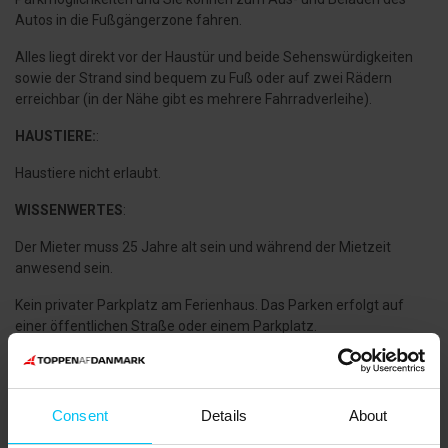
Autos in die Fußgängerzone fahren.
Alles liegt direkt vor der Haustür und beide Sehenswürdigkeiten
sowie der Strand sind bequem zu Fuß oder auf zwei Rädern
erreichbar (in der Nähe gibt es mehrere Fahrradverleihe).
HAUSTIERE:
:
Haustiere nicht erlaubt.
WISSENWERTES
:
Der Mieter muss 25 Jahre alt sein und während der Mietzeit
anwesend sein.
Kein privater Parkplatz am Ferienhaus. Das Parken erfolgt auf
einer öffentlichen Straße oder einem Parkplatz.
Verbrauchspaushale für Strom, Wasser und Wärme.
Die Endreinigung kann erworben werden.
Consent
Details
About
Schicke Schlafnische mit 3/4-Bett (140 x 200 cm), die als Teil des