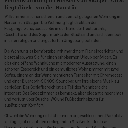
Ferienwohnung im Herzen von Skagen. Alles
liegt direkt vor der Haustür.
Willkommen in einer schönen und zentral gelegenen Wohnung im
Herzen von Skagen. Die Wohnung liegt direkt an der
Fußgängerzone, sodass Sie in der Nähe der Restaurants,
Geschäfte und des Supermarkts der Stadt sind und sich dennoch
in einer ruhigen und ungestörten Umgebung befinden.
Die Wohnung ist komfortabel mit maritimem Flair eingerichtet und
bietet alles, was Sie für einen erholsamen Urlaub benötigen. Es
gibt eine offene Wohnküche mit moderner Ausstattung, einen
schönen Essbereich und ein gemütliches Wohnzimmer mit zwei
Sofas, einem an der Wand montierten Fernseher mit Chromecast
und einer Bluetooth-SONOS-Soundbar, um Ihre eigene Musik zu
genießen. Der Schlafbereich ist als Teil des Wohnbereichs
integriert. Das Badezimmer ist kompakt, aber elegant eingerichtet
und verfügt über Dusche, WC und Fußbodenheizung für
zusätzlichen Komfort.
Obwohl die Wohnung nicht über einen angeschlossenen Parkplatz
verfügt, gibt es auf den umliegenden Straßen kostenlose
Parkmöglichkeiten und Sie können zum Aus- und Beladen des