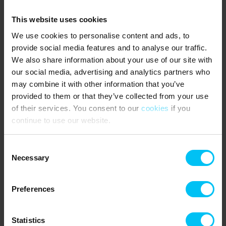
Wohnzimmers angeordnet ist.
This website uses cookies
Das Badezimmer hat kein Fenster.
We use cookies to personalise content and ads, to
NÄCHSTE EINKAUFMÖGLICHKEIT
:
provide social media features and to analyse our traffic.
We also share information about your use of our site with
Supermarkt mit Bäckerei 100 Meter vom Ferienhaus entfernt.
our social media, advertising and analytics partners who
ÖFFENTLICHER VERKEHR:
may combine it with other information that you’ve
provided to them or that they’ve collected from your use
Skagen Bahnhof 250 Meter vom Ferienhaus entfernt.
of their services. You consent to our
cookies
if you
continue to use our website.
Das sagen andere Urlauber
4,5 • 2 Bewertungen
Consent
Necessary
Selection
Haus
Grundstück
Bereich
5,0
3,5
5,0
Preferences
Mietinformationen
Statistics