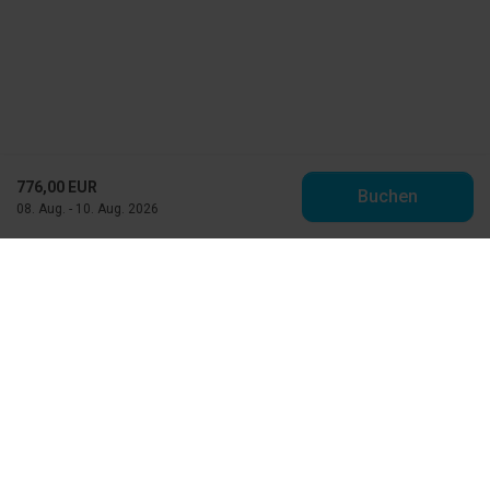
776,00 EUR
Buchen
08. Aug. - 10. Aug. 2026
Toppen af Danmark
Vestre Strandvej 10
DK-9990 Skagen
info@feriehuse.dk
+45 98 48 86 55