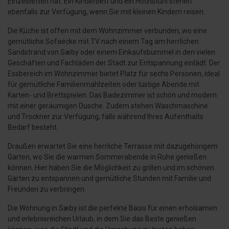
Einzelbetten hat. Ein Kinderbett und ein Hochstuhl stehen
ebenfalls zur Verfügung, wenn Sie mit kleinen Kindern reisen.
Die Küche ist offen mit dem Wohnzimmer verbunden, wo eine
gemütliche Sofaecke mit TV nach einem Tag am herrlichen
Sandstrand von Sæby oder einem Einkaufsbummel in den vielen
Geschäften und Fachläden der Stadt zur Entspannung einlädt. Der
Essbereich im Wohnzimmer bietet Platz für sechs Personen, ideal
für gemütliche Familienmahlzeiten oder lustige Abende mit
Karten- und Brettspielen. Das Badezimmer ist schön und modern
mit einer geräumigen Dusche. Zudem stehen Waschmaschine
und Trockner zur Verfügung, falls während Ihres Aufenthalts
Bedarf besteht.
Draußen erwartet Sie eine herrliche Terrasse mit dazugehörigem
Garten, wo Sie die warmen Sommerabende in Ruhe genießen
können. Hier haben Sie die Möglichkeit zu grillen und im schönen
Garten zu entspannen und gemütliche Stunden mit Familie und
Freunden zu verbringen.
Die Wohnung in Sæby ist die perfekte Basis für einen erholsamen
und erlebnisreichen Urlaub, in dem Sie das Beste genießen