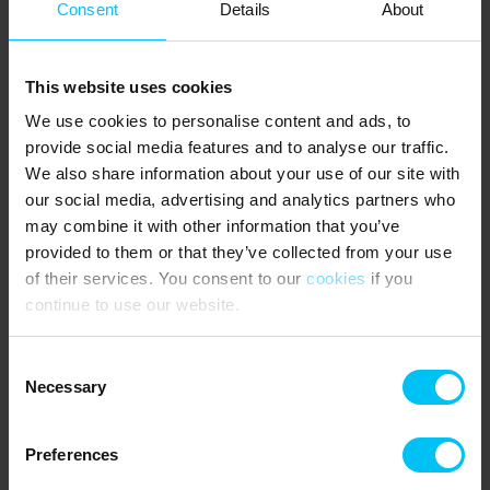
Consent
Details
About
NÄCHSTE EINKAUFSMÖGLICHKEITEN:
SuperBrugsen: 550 m
City Vest (Rema1000, Meny, Coop365, Lidl): 850 m
This website uses cookies
ÖFFENTLICHE VERKEHRSMITTEL:
We use cookies to personalise content and ads, to
Sæby Busterminal (mit direkter Verbindung nach Frederikshavn
provide social media features and to analyse our traffic.
und Aalborg): 550 m
We also share information about your use of our site with
DIE UMGEBUNG:
our social media, advertising and analytics partners who
may combine it with other information that you’ve
Das Haus liegt zentral in der charmanten Küstenstadt Sæby, die
provided to them or that they’ve collected from your use
mit tollen Einkaufsmöglichkeiten und Sehenswürdigkeiten zum
Entdecken einlädt. Besonders im Sommer herrscht im Hafen mit
of their services. You consent to our
cookies
if you
seinen vielen Segelbooten, Eisdielen, Fischläden, Cafés und
continue to use our website.
kleinen Geschäften eine lebendige, maritime Atmosphäre.
Sæby feierte 2024 sein 500-jähriges Bestehen als Kaufstadt. Die
Consent
Necessary
alte Klosterkirche befindet sich in der historischen Altstadt, ebenso
Selection
wie das Miniaturdorf Sæby Miniby mit Häusern aus dem Jahr
1900, das Küstenmuseum (Kystmuseet), die Wassermühle von
Preferences
Sæby und viele Kunsthandwerker rund um die Algade.