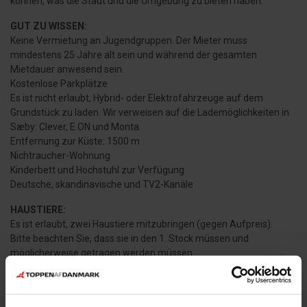
können, was die Stadt und die Umgebung zu bieten haben.
GUT ZU WISSEN:
Keine Vermietung an Jugendgruppen. Der Mieter muss
mindestens 25 Jahre alt sein und während der gesamten
Mietdauer anwesend sein.
Kostenlose Parkplätze
Es ist nicht erlaubt, Hybrid- oder Elektrofahrzeuge auf dem
Grundstück zu laden. Wir verweisen auf die Lademöglichkeiten in
Sæby: Clever, E.ON und Monta.
Entfernung zur Küste: 1500 m
Nichtraucher-Wohnung
Kinderbett und Hochstuhl zur Verfügung
Deutsche, skandinavische und TV2-Kanäle
HAUSTIERE:
Es ist erlaubt, zwei Haustiere mitzubringen (gegen Aufpreis).
Bitte beachten Sie, dass sie in den 1. Stock müssen und
möglicherweise getragen werden müssen.
REINIGUNG:
Reinigung kann dazu gebucht werden.