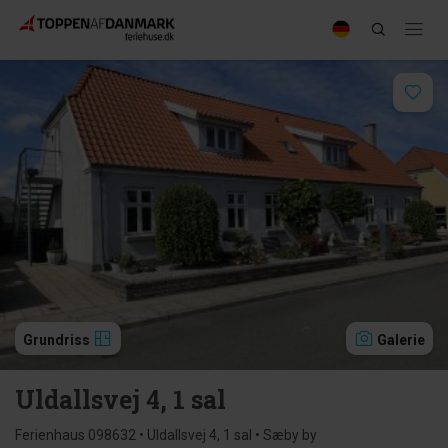
Grundriss
Galerie
Uldallsvej 4, 1 sal
Ferienhaus 098632 • Uldallsvej 4, 1 sal • Sæby by