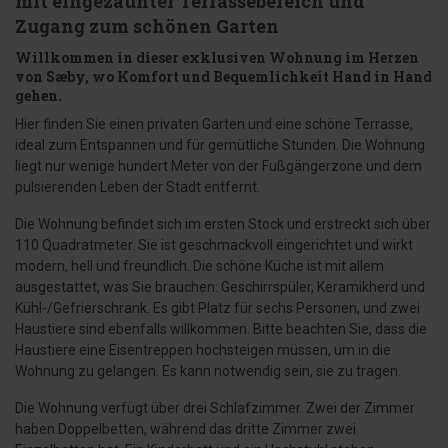
mit eingezäunter Terrassebereich und
Zugang zum schönen Garten
Willkommen in dieser exklusiven Wohnung im Herzen
von Sæby, wo Komfort und Bequemlichkeit Hand in Hand
gehen.
Hier finden Sie einen privaten Garten und eine schöne Terrasse,
ideal zum Entspannen und für gemütliche Stunden. Die Wohnung
liegt nur wenige hundert Meter von der Fußgängerzone und dem
pulsierenden Leben der Stadt entfernt.
Die Wohnung befindet sich im ersten Stock und erstreckt sich über
110 Quadratmeter. Sie ist geschmackvoll eingerichtet und wirkt
modern, hell und freundlich. Die schöne Küche ist mit allem
ausgestattet, was Sie brauchen: Geschirrspüler, Keramikherd und
Kühl-/Gefrierschrank. Es gibt Platz für sechs Personen, und zwei
Haustiere sind ebenfalls willkommen. Bitte beachten Sie, dass die
Haustiere eine Eisentreppen hochsteigen müssen, um in die
Wohnung zu gelangen. Es kann notwendig sein, sie zu tragen.
Die Wohnung verfügt über drei Schlafzimmer. Zwei der Zimmer
haben Doppelbetten, während das dritte Zimmer zwei