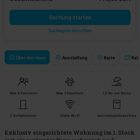
Buchung starten
Suchagent einrichten
Über das Haus
Ausstattung
Karte
Kal
Max 6 Personen
Max 2 Haustiere
1,5 km zur Küste
3 Schlafzimmer
Gratis Wi-Fi
Geschirrspülmaschine
Exklusiv eingerichtete Wohnung im 1. Stock