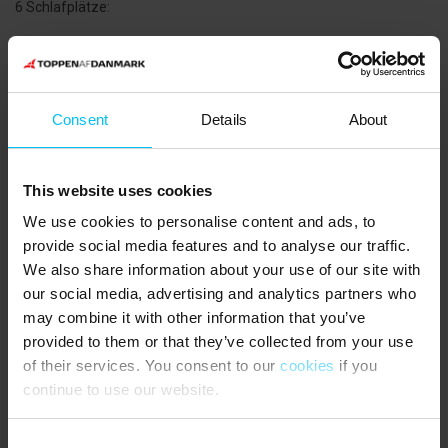
6 Schlafplätze:
Schlafzimmer mit Doppelbett (180 x 200 cm), Obergeschoss.
Schlafzimmer mit zwei Einzelbetten (90 x 200 cm),
Obergeschoss.
Consent
Details
About
Schlafsofa (140 x 200 cm), Erdgeschoss.
Endreinigung kann hinzugebucht werden.
This website uses cookies
Stromverbrauch wird abgelesen. Abrechnung gemäß
We use cookies to personalise content and ads, to
Zählerstand.
provide social media features and to analyse our traffic.
We also share information about your use of our site with
TV-Bildschirm in einem der Schlafzimmer. Eigener Chromecast
mitbringen.
our social media, advertising and analytics partners who
may combine it with other information that you’ve
Schmale, steile Treppe verbindet Erdgeschoss und Obergeschoss.
provided to them or that they’ve collected from your use
Nicht geeignet für Personen mit eingeschränkter Mobilität.
of their services. You consent to our
cookies
if you
NÄCHSTE EINKAUFSMÖGLICHKEITEN:
continue to use our website.
Fleischer und Bäcker 250 Meter. Supermarkt und Netto 800 Meter.
Consent