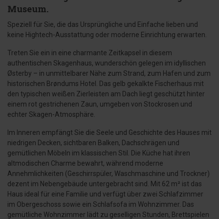
Museum.
Speziell für Sie, die das Ursprüngliche und Einfache lieben und
keine Hightech-Ausstattung oder moderne Einrichtung erwarten.
Treten Sie ein in eine charmante Zeitkapsel in diesem
authentischen Skagenhaus, wunderschön gelegen im idyllischen
Østerby – in unmittelbarer Nähe zum Strand, zum Hafen und zum
historischen Brøndums Hotel. Das gelb gekalkte Fischerhaus mit
den typischen weißen Zierleisten am Dach liegt geschützt hinter
einem rot gestrichenen Zaun, umgeben von Stockrosen und
echter Skagen-Atmosphäre.
Im Inneren empfängt Sie die Seele und Geschichte des Hauses mit
niedrigen Decken, sichtbaren Balken, Dachschrägen und
gemütlichen Möbeln im klassischen Stil. Die Küche hat ihren
altmodischen Charme bewahrt, während moderne
Annehmlichkeiten (Geschirrspüler, Waschmaschine und Trockner)
dezent im Nebengebäude untergebracht sind. Mit 62 m² ist das
Haus ideal für eine Familie und verfügt über zwei Schlafzimmer
im Obergeschoss sowie ein Schlafsofa im Wohnzimmer. Das
gemütliche Wohnzimmer lädt zu geselligen Stunden, Brettspielen