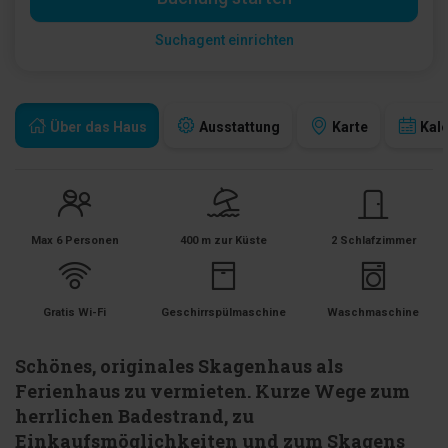
Suchagent einrichten
Über das Haus
Ausstattung
Karte
Kal
Max 6 Personen
400 m zur Küste
2 Schlafzimmer
Gratis Wi-Fi
Geschirrspülmaschine
Waschmaschine
Schönes, originales Skagenhaus als
Ferienhaus zu vermieten. Kurze Wege zum
herrlichen Badestrand, zu
Einkaufsmöglichkeiten und zum Skagens