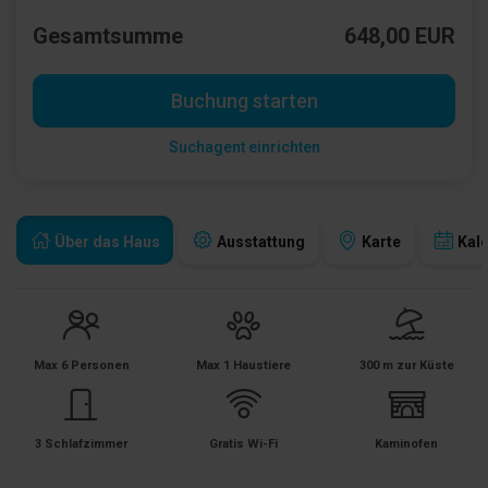
Gesamtsumme
648,00 EUR
Buchung starten
Suchagent einrichten
Über das Haus
Ausstattung
Karte
Kal
Max 6 Personen
Max 1 Haustiere
300 m zur Küste
3 Schlafzimmer
Gratis Wi-Fi
Kaminofen