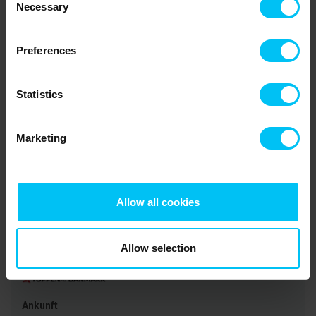
Necessary
Selection
Halt vor Norwegen. Ein Ausflug ins Oceanarium in Hirtshals ist
ebenfalls zu empfehlen. Hier können Sie die verspielten Robben
sehen und Schwärme von Meereslebewesen bewundern. Es gibt
Preferences
auch die Möglichkeit für einen Ausflug zu Farm Fun etwas nördlich
vom Ferienhaus oder einen Besuch im Adlerreservat in Tversted.
Hier können Sie mehr über die großen Raubvögel erfahren und sie
Statistics
aus nächster Nähe erleben. Unternehmen Sie auch eine Tour zur
Råbjerg Mile, Dänemarks größter Wanderdüne, die sich jährlich um
15 Meter bewegt.
Marketing
Mietinformationen
Allow all cookies
Agentur
Toppen af Danmark
Allow selection
CVR: 25450388
Ankunft