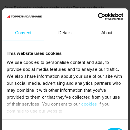
Gute Parkmöglichkeiten direkt an der Ferienunterkunft.
Stromverbrauch wird abgelesen. Zahlung gemäß Ablesung.
Endreinigung kann dazugebucht werden.
Consent
Details
About
2 Schlafzimmer mit Doppelbetten (je 180 x 200 cm). Ein
Schlafzimmer mit einem 3/4-Bett (140 x 200 cm).
This website uses cookies
NÄCHSTE EINKAUFSMÖGLICHKEIT
:
We use cookies to personalise content and ads, to
Supermärkte in Aalbæk, 4 km vom Ferienhaus entfernt.
provide social media features and to analyse our traffic.
We also share information about your use of our site with
ÖFFENTLICHER VERKEHR
:
our social media, advertising and analytics partners who
Bahnhof Napstjært (Haltepunkt) 1,8 km vom Ferienhaus entfernt.
may combine it with other information that you’ve
provided to them or that they’ve collected from your use
DIE UMGEBUNG:
of their services. You consent to our
cookies
if you
Wenn Sie während Ihres Urlaubs Ausflüge unternehmen möchten,
continue to use our website.
gibt es eine Fülle von Möglichkeiten. Sie können Grenen in Skagen
besuchen, Dänemarks äußerste Spitze, wo die beiden Meere
Consent
Kattegat und Skagerrak aufeinandertreffen. Grenen ist der letzte