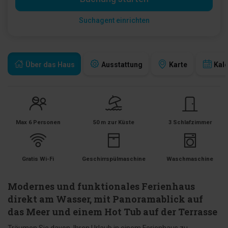
Suchagent einrichten
Über das Haus
Ausstattung
Karte
Kal
Max 6 Personen
50 m zur Küste
3 Schlafzimmer
Gratis Wi-Fi
Geschirrspülmaschine
Waschmaschine
Modernes und funktionales Ferienhaus
direkt am Wasser, mit Panoramablick auf
das Meer und einem Hot Tub auf der Terrasse