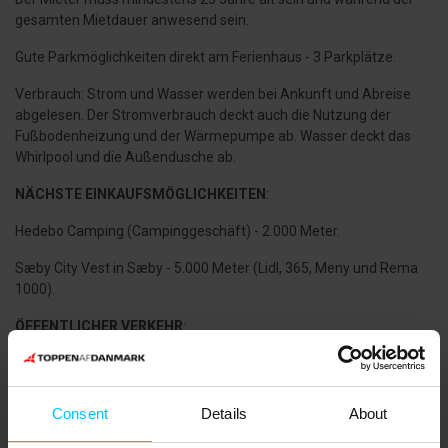
gesamten Mietdauer anwesend sein.
Gute Parkmöglichkeiten direkt am Ferienhaus - 3 Parkplätze.
Verbrauch: Strom und Wasser werden bei Ankunft und Abreise
abgelesen. Der Stromverbrauch deckt auch die Nutzung der
Fußbodenheizung und der Wärmepumpe ab. Wasser deckt das
Whirlpool und die Außendusche ab.
NÄCHSTE EINKAUFSMÖGLICHKEITEN
:
Hedebo Camping (Campinggeschäft) - 2.000 Meter.
Sæby City Vest in Sæby - 5.000 Meter (Lidl, 365, Meny und Rema
1000).
ÖFFENTLICHER VERKEHR
:
Busbahnhof in Sæby - 5.000 Meter.
Bushaltestelle 300 Meter vom Haus entfernt mit regelmäßigen
Consent
Details
About
Verbindungen nach Sæby, Frederikshavn und Aalborg.