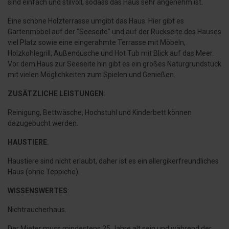
sind einfach und stilvoll, sodass das Haus sehr angenehm ist.
Eine schöne Holzterrasse umgibt das Haus. Hier gibt es
Gartenmöbel auf der "Seeseite" und auf der Rückseite des Hauses
viel Platz sowie eine eingerahmte Terrasse mit Möbeln,
Holzkohlegrill, Außendusche und Hot Tub mit Blick auf das Meer.
Vor dem Haus zur Seeseite hin gibt es ein großes Naturgrundstück
mit vielen Möglichkeiten zum Spielen und Genießen.
ZUSÄTZLICHE LEISTUNGEN
:
Reinigung, Bettwäsche, Hochstuhl und Kinderbett können
dazugebucht werden.
HAUSTIERE
:
Haustiere sind nicht erlaubt, daher ist es ein allergikerfreundliches
Haus (ohne Teppiche).
WISSENSWERTES
:
Nichtraucherhaus.
Der Mieter muss mindestens 25 Jahre alt sein und während der