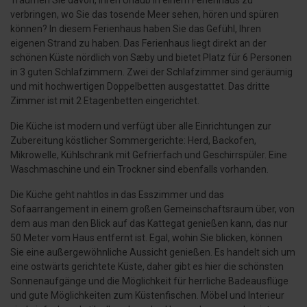
Träumen Sie davon, Ihren Urlaub in einem Ferienhaus zu
verbringen, wo Sie das tosende Meer sehen, hören und spüren
können? In diesem Ferienhaus haben Sie das Gefühl, Ihren
eigenen Strand zu haben. Das Ferienhaus liegt direkt an der
schönen Küste nördlich von Sæby und bietet Platz für 6 Personen
in 3 guten Schlafzimmern. Zwei der Schlafzimmer sind geräumig
und mit hochwertigen Doppelbetten ausgestattet. Das dritte
Zimmer ist mit 2 Etagenbetten eingerichtet.
Die Küche ist modern und verfügt über alle Einrichtungen zur
Zubereitung köstlicher Sommergerichte: Herd, Backofen,
Mikrowelle, Kühlschrank mit Gefrierfach und Geschirrspüler. Eine
Waschmaschine und ein Trockner sind ebenfalls vorhanden.
Die Küche geht nahtlos in das Esszimmer und das
Sofaarrangement in einem großen Gemeinschaftsraum über, von
dem aus man den Blick auf das Kattegat genießen kann, das nur
50 Meter vom Haus entfernt ist. Egal, wohin Sie blicken, können
Sie eine außergewöhnliche Aussicht genießen. Es handelt sich um
eine ostwärts gerichtete Küste, daher gibt es hier die schönsten
Sonnenaufgänge und die Möglichkeit für herrliche Badeausflüge
und gute Möglichkeiten zum Küstenfischen. Möbel und Interieur