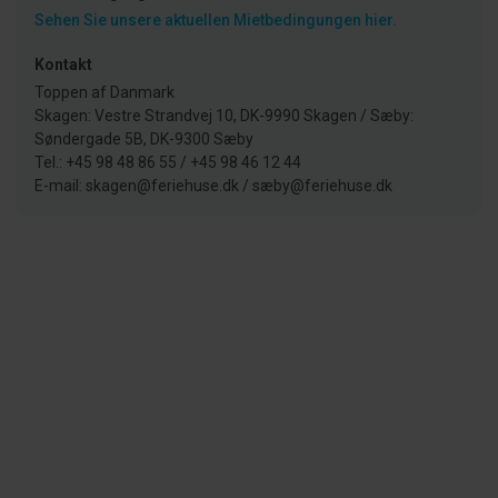
Sehen Sie unsere aktuellen Mietbedingungen hier.
Kontakt
Toppen af Danmark
Skagen: Vestre Strandvej 10, DK-9990 Skagen / Sæby:
Søndergade 5B, DK-9300 Sæby
Tel.: +45 98 48 86 55 / +45 98 46 12 44
E-mail: skagen@feriehuse.dk / sæby@feriehuse.dk