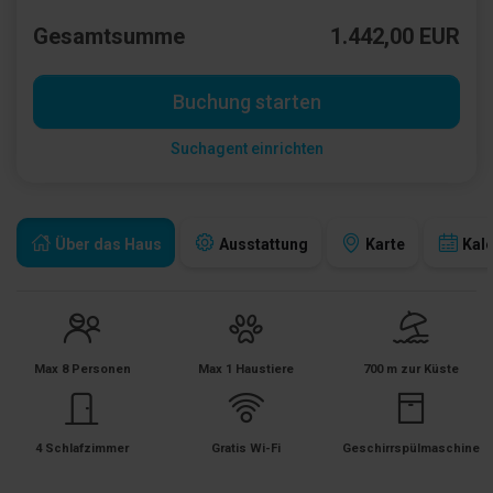
Gesamtsumme
1.442,00 EUR
Buchung starten
Suchagent einrichten
Über das Haus
Ausstattung
Karte
Kal
Max 8 Personen
Max 1 Haustiere
700 m zur Küste
4 Schlafzimmer
Gratis Wi-Fi
Geschirrspülmaschine