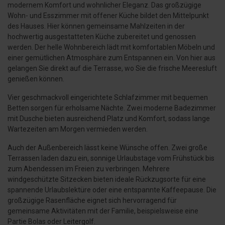
modernem Komfort und wohnlicher Eleganz. Das großzügige
Wohn- und Esszimmer mit offener Küche bildet den Mittelpunkt
des Hauses. Hier können gemeinsame Mahlzeiten in der
hochwertig ausgestatteten Küche zubereitet und genossen
werden. Der helle Wohnbereich lädt mit komfortablen Möbeln und
einer gemütlichen Atmosphäre zum Entspannen ein. Von hier aus
gelangen Sie direkt auf die Terrasse, wo Sie die frische Meeresluft
genießen können.
Vier geschmackvoll eingerichtete Schlafzimmer mit bequemen
Betten sorgen für erholsame Nächte. Zwei moderne Badezimmer
mit Dusche bieten ausreichend Platz und Komfort, sodass lange
Wartezeiten am Morgen vermieden werden.
Auch der Außenbereich lässt keine Wünsche offen. Zwei große
Terrassen laden dazu ein, sonnige Urlaubstage vom Frühstück bis
zum Abendessen im Freien zu verbringen. Mehrere
windgeschützte Sitzecken bieten ideale Rückzugsorte für eine
spannende Urlaubslektüre oder eine entspannte Kaffeepause. Die
großzügige Rasenfläche eignet sich hervorragend für
gemeinsame Aktivitäten mit der Familie, beispielsweise eine
Partie Bolas oder Leitergolf.