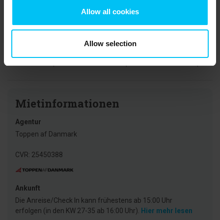
Allow all cookies
Das sagen andere Urlauber
4,6 • 4 Bewertungen
Allow selection
Haus
Grundstück
Bereich
4,8
4,5
4,5
Mietinformationen
Agentur
Toppen af Danmark
CVR: 25450388
Ankunft
Die Anreise/Check In kann frühestens ab 15:00 Uhr
erfolgen (in den KW 27-35 ab 16:00 Uhr).
Hier mehr lesen