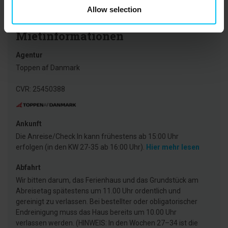
Allow selection
Mietinformationen
Agentur
Toppen af Danmark
CVR: 25450388
Ankunft
Die Anreise/Check In kann frühestens ab 15:00 Uhr
erfolgen (in den KW 27-35 ab 16:00 Uhr).
Hier mehr lesen
Abfahrt
Wir bitten darum, das Ferienhaus und das Grundstück am
Abreisetag spätestens um 11.00 Uhr ordentlich und
gereinigt zu verlassen. Bei bestellter oder obligatorischer
Endreinigung muss das Haus bereits um 10.00 Uhr
verlassen werden. (HINWEIS: In den Wochen 27–34 ist die