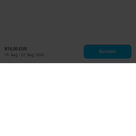
819,00 EUR
Buchen
15. Aug. - 22. Aug. 2026
Toppen af Danmark
Vestre Strandvej 10
DK-9990 Skagen
info@feriehuse.dk
+45 98 48 86 55