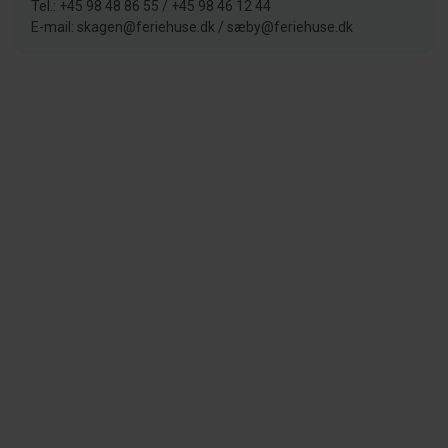
Tel.: +45 98 48 86 55 / +45 98 46 12 44
E-mail: skagen@feriehuse.dk / sæby@feriehuse.dk