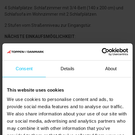
4 Schlafplätze: Schlafzimmer mit 3/4-Bett (140 x 200 cm) und
Schlafsofa im Wohnzimmer mit 2 Schlafplätzen.
2 Stufen vom Straßenniveau zur Eingangstür.
NÄCHSTE EINKAUFSMÖGLICHKEIT
:
Bäcker und Metzger 250 Meter von der Ferienwohnung entfernt.
SPAR Supermarkt 250 Meter von der Ferienwohnung entfernt.
ÖFFENTLICHER VERKEHR
:
Consent
Details
About
Skagen Bahnhof 350 Meter von der Ferienwohnung entfernt.
DIE UMGEBUNG:
This website uses cookies
Skagen bietet eine große Auswahl an spannenden Geschäften,
We use cookies to personalise content and ads, to
Cafés und Restaurants. Eine Shoppingtour, die am Wasserturm
provide social media features and to analyse our traffic.
und dem Anchers Haus beginnt, führt Sie durch ganz Skagen
We also share information about your use of our site with
vorbei an interessanten Geschäften, Sehenswürdigkeiten,
our social media, advertising and analytics partners who
Galerien und gemütlichen Cafés. Vergessen Sie nicht, auch den
may combine it with other information that you’ve
Yachthafen bei den alten Bindesbøll Fischpackhäusern zu