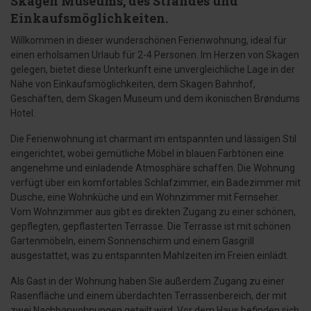
Skagen Museums, des Strandes und
Einkaufsmöglichkeiten.
Willkommen in dieser wunderschönen Ferienwohnung, ideal für
einen erholsamen Urlaub für 2-4 Personen. Im Herzen von Skagen
gelegen, bietet diese Unterkunft eine unvergleichliche Lage in der
Nähe von Einkaufsmöglichkeiten, dem Skagen Bahnhof,
Geschäften, dem Skagen Museum und dem ikonischen Brøndums
Hotel.
Die Ferienwohnung ist charmant im entspannten und lässigen Stil
eingerichtet, wobei gemütliche Möbel in blauen Farbtönen eine
angenehme und einladende Atmosphäre schaffen. Die Wohnung
verfügt über ein komfortables Schlafzimmer, ein Badezimmer mit
Dusche, eine Wohnküche und ein Wohnzimmer mit Fernseher.
Vom Wohnzimmer aus gibt es direkten Zugang zu einer schönen,
gepflegten, gepflasterten Terrasse. Die Terrasse ist mit schönen
Gartenmöbeln, einem Sonnenschirm und einem Gasgrill
ausgestattet, was zu entspannten Mahlzeiten im Freien einlädt.
Als Gast in der Wohnung haben Sie außerdem Zugang zu einer
Rasenfläche und einem überdachten Terrassenbereich, der mit
zwei Nachbarwohnungen geteilt wird. Vor dem Haus befinden sich