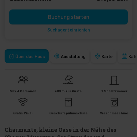
Buchung starten
Suchagent einrichten
Über das Haus
Ausstattung
Karte
Kal
Max 4 Personen
600 m zur Küste
1 Schlafzimmer
Gratis Wi-Fi
Geschirrspülmaschine
Waschmaschine
Charmante, kleine Oase in der Nähe des