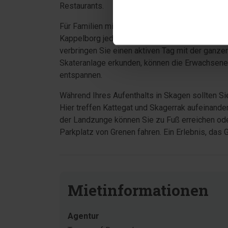
Restaurants.
Für Familien mit Kindern bieten der Skagen Ska
Kappelborg jede Menge Spaß und Abwechslung. 
verbringen Sie einen aktiven Tag mit der ganze
Skateranlage erkunden, können die Erwachsene
entspannen.
Während Ihres Aufenthalts in Skagen sollten Si
Hier treffen Kattegat und Skagerrak aufeinande
der Landzunge können Sie zu Fuß erreichen o
Parkplatz von Grenen fahren. Ein Erlebnis, das 
Mietinformationen
Agentur