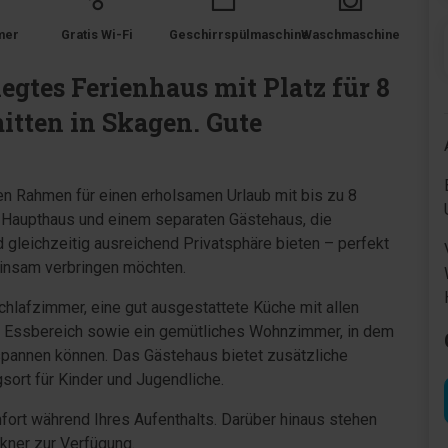
mer
Gratis Wi-Fi
Geschirrspülmaschine
Waschmaschine
egtes Ferienhaus mit Platz für 8
itten in Skagen. Gute
en Rahmen für einen erholsamen Urlaub mit bis zu 8
 Haupthaus und einem separaten Gästehaus, die
 gleichzeitig ausreichend Privatsphäre bieten – perfekt
einsam verbringen möchten.
hlafzimmer, eine gut ausgestattete Küche mit allen
r Essbereich sowie ein gemütliches Wohnzimmer, in dem
spannen können. Das Gästehaus bietet zusätzliche
sort für Kinder und Jugendliche.
ort während Ihres Aufenthalts. Darüber hinaus stehen
ner zur Verfügung.