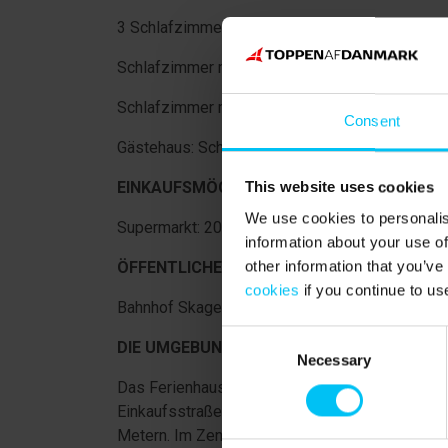
3 Schlafzimmer:
Schlafzimmer mit Doppelbett (180 x 200 cm)
Schlafzimmer mit 2 Einzelbetten (je 90 x 200 c
Consent
Gästehaus: Schlafzimmer mit französischem Bet
EINKAUFSMÖGLICHKEITEN
This website uses cookies
We use cookies to personalis
Supermarkt: 200 m
information about your use of
other information that you’ve
ÖFFENTLICHE VERKEHRSMITTEL
cookies
if you continue to us
Bahnhof Skagen: 800 m
Consent
DIE UMGEBUNG
Necessary
Selection
Das Ferienhaus befindet sich in attraktiver La
Einkaufsstraße Sct. Laurentii Vej mit ihren zah
Metern. Im Zentrum von Skagen erwarten Sie a