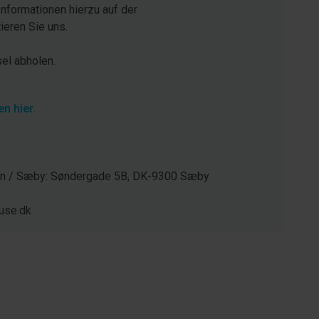
Informationen hierzu auf der
eren Sie uns.
sel abholen.
n hier.
gen / Sæby: Søndergade 5B, DK-9300 Sæby
use.dk