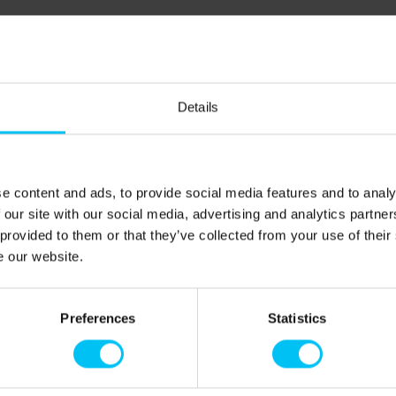
m)
Details
t (140 x 200 cm) sowie Etagenbett (je 80 x 200 cm)
e content and ads, to provide social media features and to analy
 our site with our social media, advertising and analytics partn
 provided to them or that they’ve collected from your use of their
e our website.
Preferences
Statistics
ge für einen Urlaub im wunderschönen Skagen. Die beliebte
lreichen Geschäften erreichen Sie bereits nach 500
ußerdem Kunsthandwerker, Galerien, Cafés und