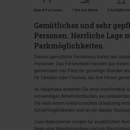
Max 8 Personen
1 km zur Küste
3 Schlafzim
Gemütliches und sehr gepfl
Personen. Herrliche Lage m
Parkmöglichkeiten.
Dieses gemütliche Ferienhaus bietet den ideal
Personen. Das Ferienobjekt besteht aus einem
gemeinsam viel Platz für gesellige Stunden und
für Familien oder Freunde, die ihre Ferien gem
Im Haupthaus erwarten Sie zwei komfortable Sc
notwendigen Annehmlichkeiten, ein einladende
Sie nach einem erlebnisreichen Urlaubstag ent
Schlafmöglichkeiten und ist ein idealer Rückzug
Zwei Badezimmer sorgen für zusätzlichen Komf
Ihnen eine Waschmaschine und ein Wäschetrock