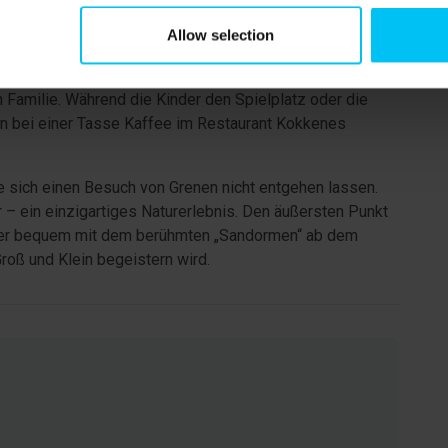
Allow selection
tepark sowie der große Spielplatz am Kulturhaus
Bringen Sie einfach Skateboard oder Roller mit und
n Familie. Während die Kinder den Spielplatz oder die
n bei einer Tasse Kaffee im Restaurant Kokkenes
e sich einen Besuch von Grenen nicht entgehen lassen.
r – ein einzigartiges Naturerlebnis. Den äußersten Punkt
der bequem mit dem berühmten „Sandormen“ ab dem
Groß und Klein begeistern wird.