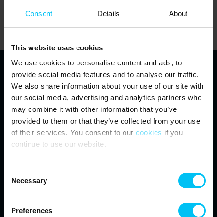
Starten Sie eine neue Suche oder nutzen Sie einen dieser Links:
Startseite
Consent
Details
About
Ferienhäuser
Über uns
This website uses cookies
We use cookies to personalise content and ads, to
provide social media features and to analyse our traffic.
Toppen af Danmark
We also share information about your use of our site with
our social media, advertising and analytics partners who
Vestre Strandvej 10
may combine it with other information that you’ve
DK-9990 Skagen
info@feriehuse.dk
provided to them or that they’ve collected from your use
+45 98 48 86 55
of their services. You consent to our
cookies
if you
continue to use our website.
Besuchen Sie unser Facebook
Besuchen Sie unser Instagram
Consent
Necessary
Selection
Preferences