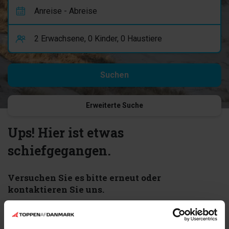
Erweiterte Suche
Ups! Hier ist etwas
schiefgegangen.
Versuchen Sie es bitte erneut oder
kontaktieren Sie uns.
Fehler 404