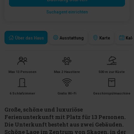
Suchagent einrichten
Über das Haus
Ausstattung
Karte
Kal
Max 13 Personen
Max 2 Haustiere
500 m zur Küste
6 Schlafzimmer
Gratis Wi-Fi
Geschirrspülmaschine
Große, schöne und luxuriöse
Ferienunterkunft mit Platz für 13 Personen.
Die Unterkunft besteht aus zwei Gebäuden.
Schöne Lage im Zentrum von Skagen, in der