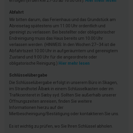
erfolgen (in den KW 27-35 ab 16:00 Uhr).
Hier mehr lesen
Abfahrt
Wir bitten darum, das Ferienhaus und das Grundstück am
Abreisetag spätestens um 11.00 Uhr ordentlich und
gereinigt zu verlassen. Bei bestellter oder obligatorischer
Endreinigung muss das Haus bereits um 10.00 Uhr
verlassen werden. (HINWEIS: In den Wochen 27–34 ist die
Abfahrtszeit 10:00 Uhr in aufgeräumtem und gereinigtem
Zustand und 9:00 Uhr für die angeordnete oder
obligatorische Reinigung.)
Hier mehr lesen
Schlüsselübergabe
Die Schlüsselübergabe erfolgt in unserem Büro in Skagen,
im Strandhotel Ålbæk in einem Schlüsselkasten oder im
Trafikcenteret in Sæby syd. Sollten Sie außerhalb unserer
Öffnungszeiten anreisen, finden Sie weitere
Informationen hierzu auf der
Mietbescheinigung/Bestätigung oder kontaktieren Sie uns.
Es ist wichtig zu prüfen, wo Sie Ihren Schlüssel abholen.