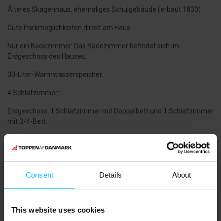
Älteres Skagenhaus, ehemaliges Schulgebäude (erbaut 1830)
Gute Parkmöglichkeiten direkt am Haus.
Nur ein Badezimmer. Das Badezimmer befindet sich im
Erdgeschoss des Hauses.
30-Liter-Warmwasserspeicher.
4 Schlafzimmer:
Erdgeschoss: 1 Schlafzimmer mit Doppelbett und 1 Schlafzimmer
mit 3/4-Bett.
Erster Stock (mit Zugang vom Wohnzimmer): Schlafzimmer mit
Doppelbett.
Zweiter Stock (mit Zugang vom Hauswirtschaftsraum über eine
Consent
Details
About
steile Treppe): Schlafzimmer mit 3/4-Bett.
Obligatorische Endreinigung.
This website uses cookies
Elektroheizung. Verbrauch wird abgerechnet.