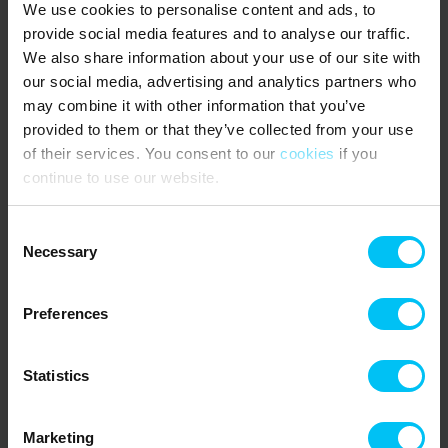
We use cookies to personalise content and ads, to
Es ist KEIN Grill vorhanden.
provide social media features and to analyse our traffic.
We also share information about your use of our site with
Kaution wird erhoben.
our social media, advertising and analytics partners who
NÄCHSTE EINKAUFSMÖGLICHKEITEN
:
may combine it with other information that you’ve
provided to them or that they’ve collected from your use
Meny-Supermarkt liegt 1800 Meter von der Ferienunterkunft
of their services. You consent to our
cookies
if you
entfernt.
continue to use our website.
ÖFFENTLICHER VERKEHR
:
Consent
Frederikshavnsvej Station (Haltepunkt) liegt 2,6 km von der
Necessary
Ferienunterkunft entfernt.
Selection
DIE UMGEBUNG:
Preferences
Die Gegend in Gl. Skagen lädt zu schönen Spaziergängen oder
Radtouren ein. Die Urlaubstage können auch mit Sonnenbaden
am Strand und erfrischenden Tauchgängen in das kühle
Statistics
Meerwasser genossen werden. Ein leckeres Mittagessen kann
vielleicht auf der Terrasse des Restaurants Hyttefadet oder des
Ruths Hotels eingenommen werden, die beide nur wenige hundert
Marketing