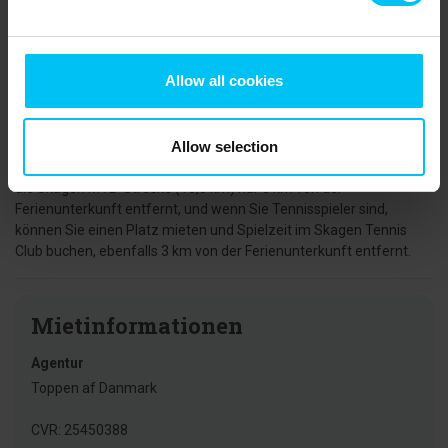
Meter von der Ferienunterkunft entfernt liegen. Als Gast in Skagen
sollte natürlich auch Grenen, die äußerste Spitze Dänemarks,
besucht werden.
Allow all cookies
Darüber hinaus gibt es eine Vielzahl von Ausflugszielen. Das
Stadtzentrum von Skagen mit seiner großen Auswahl an
Geschäften, das Skagens Museum, Anchers Hus und das
Allow selection
Küstenmuseum sowie südlich von Skagen die Råbjerg Mile, die
größte Wanderdüne Dänemarks. Für die Aktivsten befindet sich
die Skagen MTB-Strecke (13,6 km) nur 3 km von der
Ferienunterkunft entfernt, und wenn Sie Tennisspieler sind,
können Sie einen Platz mieten und Spielzeit im Skagen Tennis
Club buchen, ebenfalls 3 km von der Ferienunterkunft entfernt.
Mietinformationen
Agentur
Toppen af Danmark
CVR: 25450388