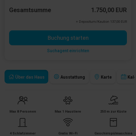
Gesamtsumme
1.750,00 EUR
+ Depositum/Kaution 137,00 EUR
Buchung starten
Suchagent einrichten
Über das Haus
Ausstattung
Karte
Kal
Max 8 Personen
Max 1 Haustiere
250 m zur Küste
4 Schlafzimmer
Gratis Wi-Fi
Geschirrspülmaschine