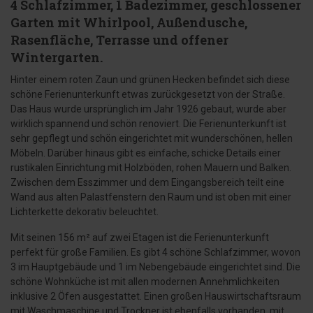
4 Schlafzimmer, 1 Badezimmer, geschlossener
Garten mit Whirlpool, Außendusche,
Rasenfläche, Terrasse und offener
Wintergarten.
Hinter einem roten Zaun und grünen Hecken befindet sich diese
schöne Ferienunterkunft etwas zurückgesetzt von der Straße.
Das Haus wurde ursprünglich im Jahr 1926 gebaut, wurde aber
wirklich spannend und schön renoviert. Die Ferienunterkunft ist
sehr gepflegt und schön eingerichtet mit wunderschönen, hellen
Möbeln. Darüber hinaus gibt es einfache, schicke Details einer
rustikalen Einrichtung mit Holzböden, rohen Mauern und Balken.
Zwischen dem Esszimmer und dem Eingangsbereich teilt eine
Wand aus alten Palastfenstern den Raum und ist oben mit einer
Lichterkette dekorativ beleuchtet.
Mit seinen 156 m² auf zwei Etagen ist die Ferienunterkunft
perfekt für große Familien. Es gibt 4 schöne Schlafzimmer, wovon
3 im Hauptgebäude und 1 im Nebengebäude eingerichtet sind. Die
schöne Wohnküche ist mit allen modernen Annehmlichkeiten
inklusive 2 Öfen ausgestattet. Einen großen Hauswirtschaftsraum
mit Waschmaschine und Trockner ist ebenfalls vorhanden, mit