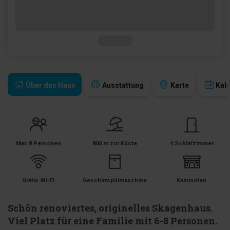
Über das Haus
Ausstattung
Karte
Kal
Max 8 Personen
800 m zur Küste
4 Schlafzimmer
Gratis Wi-Fi
Geschirrspülmaschine
Kaminofen
Schön renoviertes, originelles Skagenhaus.
Viel Platz für eine Familie mit 6-8 Personen.