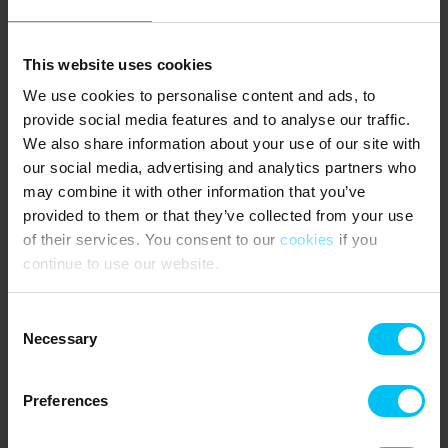
haben Sie einen fantastischen Blick auf das Grenen-Gebiet sowie
auf den Hafen von Skagen und die Stadt Skagen. Im Center for
Zugvögel können Sie viel über die vielen Vögel lernen, die jedes
Jahr Grenen passieren. Sie können mit den Ornithologen vor Ort
This website uses cookies
sprechen und zu bestimmten Zeiten beim Beringen von Vögeln
We use cookies to personalise content and ads, to
dabei sein. Bei der Versandeten Kirche südlich des Stadtzentrums
provide social media features and to analyse our traffic.
können Sie erleben, was die frühere Wanderdüne für die Region
We also share information about your use of our site with
bedeutete.
our social media, advertising and analytics partners who
HAUSTIERE
:
may combine it with other information that you’ve
provided to them or that they’ve collected from your use
Haustiere sind nicht erlaubt.
of their services. You consent to our
cookies
if you
WISSENSWERTES
:
continue to use our website.
1 privater Parkplatz direkt bei der Ferienunterkunft (Carport)
Consent
Der Mieter muss mindestens 25 Jahre alt sein und während des
Necessary
Selection
gesamten Mietzeitraums anwesend sein.
Obligatorische Endreinigung.
Preferences
Verbrauch wird abgelesen. Zahlung entsprechend der Ablesung.