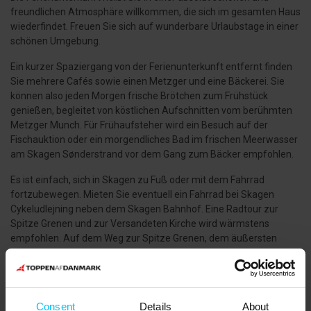
freundlichen Atmosphäre willkommen, die sich im gesamten Haus
wiederfindet. Freuen Sie sich auf wunderbare Urlaubstage in einer
schönen Umgebung.
Ein kurzer Spaziergang von der Ferienunterkunft entfernt finden
Sie mehrere Cafés sowie einen Metzger und eine Bäckerei. Sie
können also jeden Morgen frische Brötchen zum Frühstück
genießen, begleitet von köstlichen Aufschnitten vom berühmten
Metzger Munch. Für Frühaufsteher wird ein Besuch auf der
Fischauktion oder ein morgendliches Bad im frischen Meerwasser
am Skagen Sønderstrand vor dem Gang zum Bäcker empfohlen.
Es ist einfach, sich in Skagen zu Fuß oder mit dem Fahrrad
fortzubewegen. Mieten Sie eventuell ein Fahrrad bei Skagen
Cykeludlejning neben dem Skagen Bahnhof. Eine Radtour zur
Spitze Grenen und zur Versandeten Kirche wird wärmstens
empfohlen. Auf dem Weg zur Spitze Grenen, dem äußersten
Punkt Dänemarks, wo die Meere Skagerrak und Kattegat
zusammenkommen, kommen Sie an einem der vielen
Leuchttürme von Skagen, dem Grauen Leuchtturm und dem
Center for Zugvögel vorbei. Vom Gipfel des Leuchtturms aus
Consent
Details
About