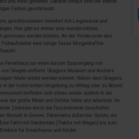
warz und Weiß gehalten. Darüber hinaus sind die Wände
tigen Farben geschmückt.
em, geschlossenem Innenhof mit Liegewiese und
nliegen. Hier gibt es immer eine wunderschöne,
uch genossen werden können. An der Vorderseite des
ie Frühaufsteher eine ruhige Tasse Morgenkaffee
ufwacht.
das Ferienhaus nur einen kurzen Spaziergang von
 von Skagen entfernt. Skagens Museum und Anchers
Skagen-Maler erlebt werden können. Neben dem Skagens
 in der historischen Umgebung zu Mittag oder zu Abend
nmuseum befinden sich etwas weiter südlich in der
wie der große Maler und Dichter lebte und arbeitete. Im
nde Zeitreise durch die faszinierende Geschichte
nen Besuch in Grenen, Dänemarks äußerster Spitze, wo
 Eine Fahrt mit Sandormen (Traktor mit Wagen) bis zum
Erlebnis für Erwachsene und Kinder.