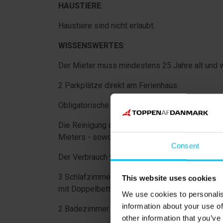
HAUSTIERE
:
Haustiere sind nicht erlaubt.
WISSENSWERTES
:
Der Mieter muss mindestens 25 Jahre alt und 
2 Parkplätze direkt am Ferienhaus.
Obligatorische Endreinigung.
Die Reinigung der Gartengrills ist nicht im Prei
Mieters - sowohl für die obligatorische als auch
Consent
Der Verbrauch wird abgelesen. Bezahlung nach
3 Schlafzimmer: Schlafzimmer im Erdgeschoss 
This website uses cookies
mit Doppelbett 180 x 200 cm. Schlafzimmer im 
We use cookies to personalis
information about your use of
2 Badezimmer. Eines mit Jacuzzi ausgestattet.
other information that you’ve