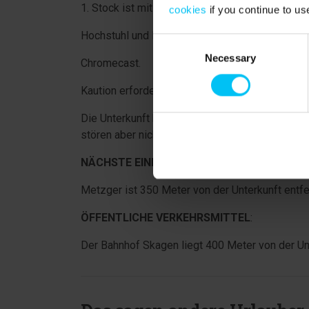
1. Stock ist mit schrägen Wänden ausgestattet.
cookies
if you continue to us
Hochstuhl und Kinderbett verfügbar.
Consent
Necessary
Selection
Chromecast.
Kaution erforderlich.
Die Unterkunft befindet sich in der Nähe des B
stören aber nicht. Nachts fahren keine Züge.
NÄCHSTE EINKAUFSMÖGLICHKEIT
:
Metzger ist 350 Meter von der Unterkunft entfe
ÖFFENTLICHE VERKEHRSMITTEL
:
Der Bahnhof Skagen liegt 400 Meter von der Unt