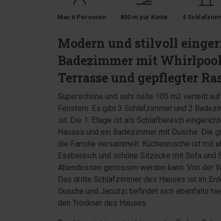
Max 6 Personen
800 m zur Küste
4 Schlafzim
Modern und stilvoll einge
Badezimmer mit Whirlpool.
Terrasse und gepflegter Ra
Superschöne und sehr helle 105 m2 verteilt auf
Fenstern. Es gibt 3 Schlafzimmer und 2 Badezi
ist. Die 1. Etage ist als Schlafbereich eingeric
Hauses und ein Badezimmer mit Dusche. Die gr
die Familie versammelt. Küchennische ist mit 
Essbereich und schöne Sitzecke mit Sofa und
Abendessen genossen werden kann. Von der Woh
Das dritte Schlafzimmer des Hauses ist im Er
Dusche und Jacuzzi befindet sich ebenfalls hi
den Trockner des Hauses.