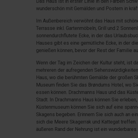
Das Haus ist in erster Linie in den Farben Sch
wunderschön mit Gemälden und Postern in kräf
Im Außenbereich verwöhnt das Haus mit schön
Terrasse inkl. Gartenmöbeln, Grill und 2 Sonne
sonnendurchflutete Ecke, in der das Urlaubsb
Hauses gibt es eine gemütliche Ecke, in der d
genießen können, bevor der Rest der Familie a
Wenn der Tag im Zeichen der Kultur steht, ist 
mehreren der aufregenden Sehenswürdigkeiten
Haus, wo die berühmten Gemälde der großen 
Museum finden Sie das Brøndums Hotel, wo Sie
essen können. Drachmanns Haus und das Küste
Stadt. In Drachmanns Haus können Sie erleben, 
Küstenmuseum können Sie sich auf eine spanne
Skagens begeben. Erinnern Sie sich auch an ei
sich die Meere Skagerrak und Kattegat treffen.
äußeren Rand der Nehrung ist ein wunderbares 