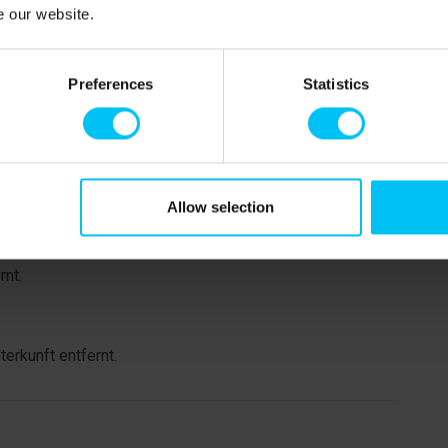
e our website.
Preferences
Statistics
ahnhofs Skagen. Die Züge sind von Zeit zu Zeit zu hören,
Allow selection
rnt.
erkunft entfernt.