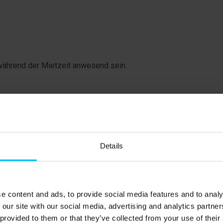
während der Mietzeit anwesend sein.
s inbegriffen und obliegt in der Verantwortung des
 für die bestellte Endreinigung.
Details
 Lesung.
mit Doppelbett 180 x 200 cm. Schlafzimmer im 1. Stock
1. Stock mit 2 Einzelbetten 90 x 200 cm.
e content and ads, to provide social media features and to analy
 our site with our social media, advertising and analytics partn
 provided to them or that they’ve collected from your use of their