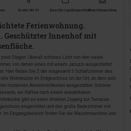
mer
Gratis Wi-Fi
Geschirrspülmaschine
Waschmaschine
richtete Ferienwohnung.
 Geschützter Innenhof mit
senfläche.
 zwei Etagen. Überall schönes Licht von den vielen
mmer, von denen eines mit einem Jacuzzi ausgestattet
htet. Hier finden Sie 2 der insgesamt 3 Schlafzimmer des
oße Wohnküche im Erdgeschoss ist der Ort, an dem sich
allen modernen Annehmlichkeiten ausgestattet. Schöner
 Sesseln, wo Kaffee nach einem wunderbaren
nküche gibt es einen direkten Zugang zur Terrasse.
dgeschoss eingerichtet und das große Badezimmer mit
er. Im Eingangsbereich finden Sie die Waschmaschine und