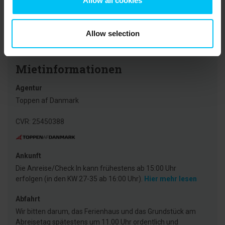
Allow all cookies
Übersetzt durch KI -
Großbritannien
Originalkommentar anzeigen
Allow selection
Mietinformationen
Agentur
Toppen af Danmark
CVR: 25450388
Ankunft
Die Anreise/Check In kann frühestens ab 15:00 Uhr
erfolgen (in den KW 27-35 ab 16:00 Uhr).
Hier mehr lesen
Abfahrt
Wir bitten darum, das Ferienhaus und das Grundstück am
Abreisetag spätestens um 11.00 Uhr ordentlich und