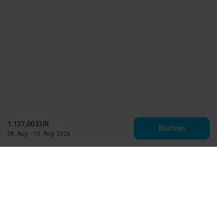
1.137,00 EUR
Buchen
08. Aug. - 15. Aug. 2026
Toppen af Danmark