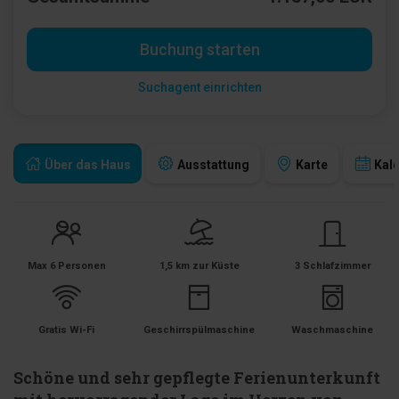
Buchung starten
Suchagent einrichten
Über das Haus
Ausstattung
Karte
Kal
Max 6 Personen
1,5 km zur Küste
3 Schlafzimmer
Gratis Wi-Fi
Geschirrspülmaschine
Waschmaschine
Schöne und sehr gepflegte Ferienunterkunft