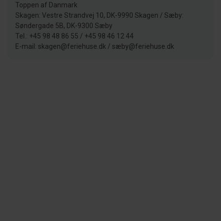
Toppen af Danmark
Skagen: Vestre Strandvej 10, DK-9990 Skagen / Sæby:
Søndergade 5B, DK-9300 Sæby
Tel.: +45 98 48 86 55 / +45 98 46 12 44
E-mail: skagen@feriehuse.dk / sæby@feriehuse.dk