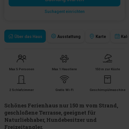
Suchagent einrichten
Über das Haus
Ausstattung
Karte
Kal
Max 5 Personen
Max 1 Haustiere
150 m zur Küste
2 Schlafzimmer
Gratis Wi-Fi
Geschirrspülmaschine
Schönes Ferienhaus nur 150 m vom Strand,
geschloßene Terrasse, geeignet für
Naturliebhaber, Hundebesitzer und
Freizeitangler.