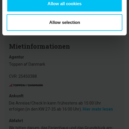
Grenen und die Begegnung der zwei Meere sehen. An der
Allow all cookies
Westküste Nordjütlands ist das Nordsee Ozeanarium, das größte
Aquarium Nordeuropas, ein gutes Ausflugsziel für Familien mit
Kindern. Im Süden liegt Aalborg (Dänemarks drittgrößte Stadt),
Allow selection
falls Sie die Möglichkeiten des Stadtlebens anziehen.
Mietinformationen
Agentur
Toppen af Danmark
CVR: 25450388
Ankunft
Die Anreise/Check In kann frühestens ab 15:00 Uhr
erfolgen (in den KW 27-35 ab 16:00 Uhr).
Hier mehr lesen
Abfahrt
Wir bitten darum, das Ferienhaus und das Grundstück am