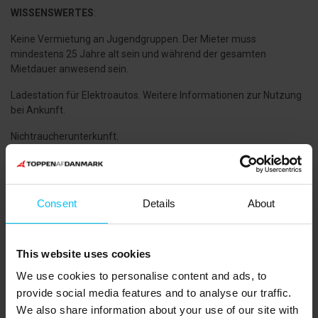
WISSENSWERTES
:
Keine Vermietung an Jugendgruppen. Der Mieter muss
mindestens 25 Jahre alt sein und während der gesamten
Mietdauer anwesend sein.
Ladestation für Elektroautos. Weitere Informationen zur Nutzung
bei Ankunft.
Nichtraucherunterkunft.
Haustiere erlaubt: 1 Stück.
Gute Parkmöglichkeiten - 2 kostenlose Parkplätze.
Consent
Details
About
FERNSEHER: Alle deutschen Sender über Satellit
Entfernung zur Küste: 150 m.
This website uses cookies
Entfernung zum nächsten Einkauf: 10.000 m.
We use cookies to personalise content and ads, to
provide social media features and to analyse our traffic.
DAS GEBIET
:
We also share information about your use of our site with