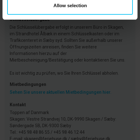
Zustand und 9:00 Uhr für die angeordnete oder
Allow selection
obligatorische Reinigung.)
Hier mehr lesen
Schlüsselübergabe
Die Schlüsselübergabe erfolgt in unserem Büro in Skagen,
im Strandhotel Ålbæk in einem Schlüsselkasten oder im
Trafikcenteret in Sæby syd. Sollten Sie außerhalb unserer
Öffnungszeiten anreisen, finden Sie weitere
Informationen hierzu auf der
Mietbescheinigung/Bestätigung oder kontaktieren Sie uns.
Es ist wichtig zu prüfen, wo Sie Ihren Schlüssel abholen.
Mietbedingungen
Sehen Sie unsere aktuellen Mietbedingungen hier.
Kontakt
Toppen af Danmark
Skagen: Vestre Strandvej 10, DK-9990 Skagen / Sæby:
Søndergade 5B, DK-9300 Sæby
Tel.: +45 98 48 86 55 / +45 98 46 12 44
E-mail: skagen@feriehuse.dk / sæby@feriehuse.dk