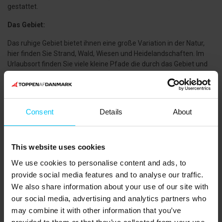
gestattet.
Das Gebiet:
Das ruhige Gebiet bietet ihnen eine große Variation in der Natur,
hier finden Sie Strand, Wald, Wiesen und Heidelandschaften. Im
Urlaubsort finden Sie viele kleine Pfade die durch das Gebiet und
zum Strand Führen. Am Strand haben Sie gute Chancen, um
Bernstein und andere aufgespülte Schätze zu finden.
Haben Sie Lust zu Angeln, dann ist der Strand von Lyngså eines
Consent
Details
About
der meist benutzten Stellen, um Plattfische zu fangen. Das
Angelgebiet fängt bei Nørreklit an und endet an der
Transformator Station nördlich von Voerså. Auf der Strecke, bei
Sønderklit, finden Sie Ausgezeichnete Parkmöglichkeiten und eine
This website uses cookies
Toilette. In Voerså können Sie sich ein Kanu oder Paddelboot
We use cookies to personalise content and ads, to
mieten.
provide social media features and to analyse our traffic.
Bei Lyngså Strand haben Sie ebenfalls gute Chancen um
We also share information about your use of our site with
Bernstein und andere an landgespülten Schätze zu sammeln, wie
our social media, advertising and analytics partners who
zum Beispiel; Muscheln, Pelikanfuß und andre Muschelschalen.
may combine it with other information that you’ve