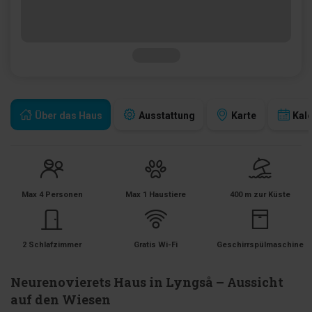
Über das Haus
Ausstattung
Karte
Kal
Max 4 Personen
Max 1 Haustiere
400 m zur Küste
2 Schlafzimmer
Gratis Wi-Fi
Geschirrspülmaschine
Neurenovierets Haus in Lyngså – Aussicht
auf den Wiesen