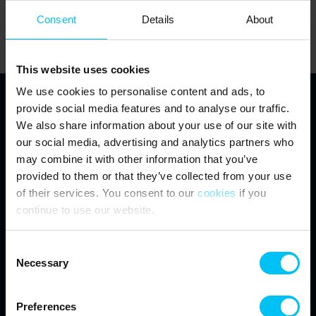
Starten Sie eine neue Suche oder nutzen Sie einen dieser Links:
Startseite
Consent
Details
About
Ferienhäuser
Über uns
This website uses cookies
We use cookies to personalise content and ads, to
provide social media features and to analyse our traffic.
Toppen af Danmark
We also share information about your use of our site with
our social media, advertising and analytics partners who
Vestre Strandvej 10
may combine it with other information that you’ve
DK-9990 Skagen
info@feriehuse.dk
provided to them or that they’ve collected from your use
+45 98 48 86 55
of their services. You consent to our
cookies
if you
continue to use our website.
Besuchen Sie unser Facebook
Besuchen Sie unser Instagram
Consent
Necessary
Selection
Preferences