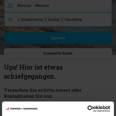
Erweiterte Suche
Ups! Hier ist etwas
schiefgegangen.
Versuchen Sie es bitte erneut oder
kontaktieren Sie uns.
Fehler 404