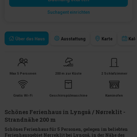
Suchagent einrichten
Über das Haus
Ausstattung
Karte
Kal
Max 5 Personen
200 m zur Küste
2 Schlafzimmer
Gratis Wi-Fi
Geschirrspülmaschine
Kaminofen
Schönes Ferienhaus in Lyngså / Nørreklit -
Strandnähe 200 m
Schönes Ferienhaus für 5 Personen, gelegen im beliebten
Ferienhausgebiet Nørreklit bei Lyngså, in der Nähe des