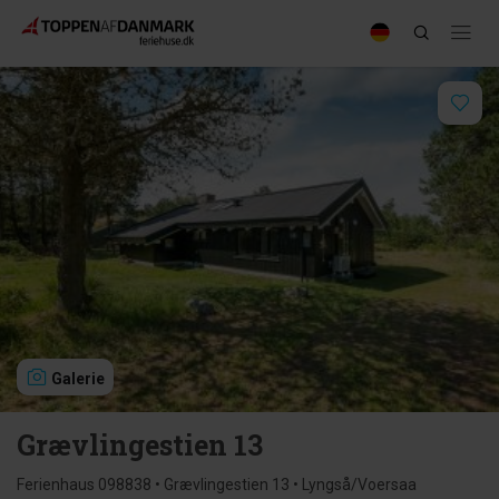
Galerie
Grævlingestien 13
Ferienhaus 098838 • Grævlingestien 13 • Lyngså/Voersaa