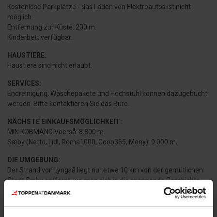
Kostenlose Parkplätze - das Laden von Elektroautos ist nicht
möglich.
Entfernung zur Küste: 200 m.
Kinderbett verfügbar.
HAUSTIERE:
Haustiere sind nicht erlaubt.
SERVICES:
Endreinigung, Wäschepakete und Hochstuhl können dazugebucht
werden. Bitte kontaktieren Sie das Büro.
NÄCHSTE EINKAUFSMÖGLICHKEIT:
MIN KØBMAND Voerså: 8.800 m.
Sæby (Netto, Lidl, Rema1000, Coop365, Meny): 9.000 m.
DIE UMGEBUNG:
Der Strand von Lyngså liegt nur etwa 10 km von der gemütlichen
Stadt Sæby entfernt, wo man sich in die spannende Geschichte
der alten Häuser vertiefen und das lebendige Treiben am
Yachthafen genießen kann. In Sæby gibt es auch mehrere
Einkaufsmöglichkeiten, darunter Einzelhandelsgeschäfte,