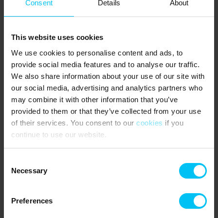
Consent
Details
About
Supermärkte und eine gute Auswahl an Restaurants.
In Nordjütland gibt es viele interessante Sehenswürdigkeiten und
Attraktionen. Das Küstenmuseum hat Abteilungen in Sæby,
This website uses cookies
Frederikshavn und Skagen, die das Leben an der Küste früher und
We use cookies to personalise content and ads, to
heute zeigen.
provide social media features and to analyse our traffic.
In Frederikshavn ist der Pulverturm einen Besuch wert, und der
We also share information about your use of our site with
Aussichtspunkt im Bangsbo-Gebiet bietet bei gutem Wetter einen
our social media, advertising and analytics partners who
herrlichen Blick über die Stadt. In Skagen muss man Grenen
may combine it with other information that you’ve
erleben, wo die beiden Meere aufeinandertreffen. An der
provided to them or that they’ve collected from your use
Westküste können das Nordsee-Ozeanarium und der Freizeitpark
Fårup Sommerland der ganzen Familie ein unvergessliches
of their services. You consent to our
cookies
if you
Urlaubserlebnis bieten.
continue to use our website.
Das sagen andere Urlauber
Consent
Necessary
Selection
5,0 • 1 Bewertungen
Haus
Grundstück
Bereich
Preferences
5,0
5,0
5,0