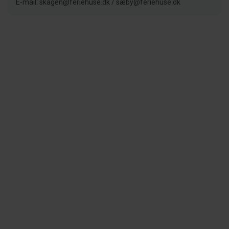
E-mail: skagen@feriehuse.dk / sæby@feriehuse.dk