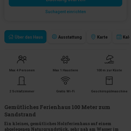
Suchagent einrichten
Über das Haus
Ausstattung
Karte
Kal
Max 4 Personen
Max 1 Haustiere
100 m zur Küste
2 Schlafzimmer
Gratis Wi-Fi
Geschirrspülmaschine
Gemütliches Ferienhaus 100 Meter zum
Sandstrand
Ein kleines, gemütliches Holzferienhaus auf einem
abgelegenen Naturgrundstück, sehr nah am Wasser im