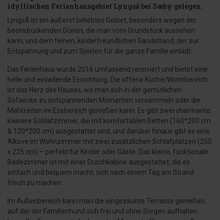
idyllischen Ferienhausgebiet Lyngså bei Sæby gelegen.
Lyngså ist ein äußerst beliebtes Gebiet, besonders wegen der
beeindruckenden Dünen, die man vom Grundstück aussehen
kann, und dem feinen, kinderfreundlichen Sandstrand, der zur
Entspannung und zum Spielen für die ganze Familie einlädt.
Das Ferienhaus wurde 2016 umfassend renoviert und bietet eine
helle und einladende Einrichtung. Die offene Küche/Wohnbereich
ist das Herz des Hauses, wo man sich in der gemütlichen
Sofaecke zu entspannenden Momenten versammeln oder die
Mahlzeiten im Essbereich genießen kann. Es gibt zwei charmante,
kleinere Schlafzimmer, die mit komfortablen Betten (160*200 cm
& 120*200 cm) ausgestattet sind, und darüber hinaus gibt es eine
Alkove im Wohnzimmer mit zwei zusätzlichen Schlafplätzen (250
x 225 cm) – perfekt für Kinder oder Gäste. Das kleine, funktionale
Badezimmer ist mit einer Duschkabine ausgestattet, die es
einfach und bequem macht, sich nach einem Tag am Strand
frisch zu machen.
Im Außenbereich kann man die eingezäunte Terrasse genießen,
auf der der Familienhund sich frei und ohne Sorgen aufhalten