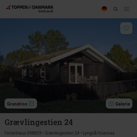
Grundriss
Galerie
Grævlingestien 24
Ferienhaus 098829 • Grævlingestien 24 • Lyngså/Voersaa