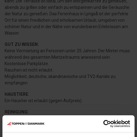
kann. Die Terrasse ist ideal, um den Morgenkaffee zu genießen,
abends zu grillen oder einfach zu entspannen und die Geräusche
der Natur zu genießen. Das Ferienhaus in Lyngså ist der perfekte
Ort für einen friedlichen und erholsamen Urlaub, umgeben von
schöner Natur und in der Nähe von wunderbaren Erlebnissen am
Wasser.
GUT ZU WISSEN:
Keine Vermietung an Personen unter 25 Jahren. Der Mieter muss
während des gesamten Mietzeitraums anwesend sein.
Kostenlose Parkplätze.
Rauchen ist nicht erlaubt.
Möglichkeit, deutsche, skandinavische und TV2-Kanäle zu
empfangen.
HAUSTIERE
:
Ein Haustier ist erlaubt (gegen Aufpreis).
REINIGUNG:
Endreinigung, Bettwäschepaket, Hochstuhl und Babybett können
dazugekauft werden.
NÄCHSTER EINKAUF: