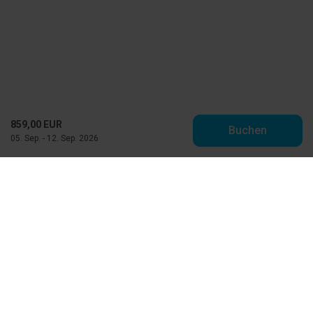
859,00 EUR
Buchen
05. Sep. - 12. Sep. 2026
Toppen af Danmark
Vestre Strandvej 10
DK-9990 Skagen
info@feriehuse.dk