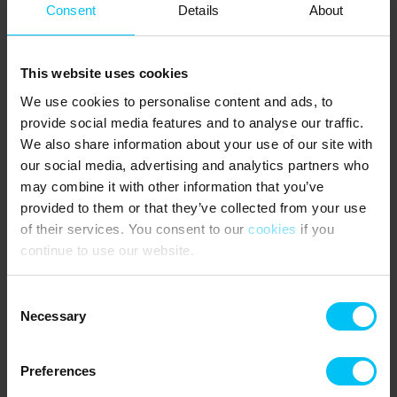
Consent
Details
About
NETTO Sæby: 8.900 m.
MIN KØBMAND Voerså: 8.700 m.
DIE UMGEBUNG:
This website uses cookies
Das Gebiet liegt ca. 10 km südlich der gemütlichen Kleinstadt
We use cookies to personalise content and ads, to
Sæby. Ein idealer Ferienort für die Familie, die gerne in ruhiger
provide social media features and to analyse our traffic.
Umgebung an einem kinderfreundlichen Strand wohnen möchte
und dennoch nahe an Aktivitäten und Sehenswürdigkeiten. In
We also share information about your use of our site with
Sæby befindet sich die Klosterkirche St. Mariæ. In diesem Gebiet
our social media, advertising and analytics partners who
befindet sich auch die Sæby Miniby, mit Häusern aus dem Jahr
may combine it with other information that you’ve
1900, ebenso wie das Küstenmuseum, die Sæby Wassermühle
provided to them or that they’ve collected from your use
und verschiedene Kunsthandwerker.
of their services. You consent to our
cookies
if you
Am Stadtrand von Sæby gibt es einen schönen 18-Loch-Golfplatz
continue to use our website.
und das Sæbygaard Schloss, das ebenfalls einen Besuch wert ist.
Die Stadt Frederikshavn liegt etwas nördlich von Sæby mit einem
Kunstmuseum, dem Bangsbo Botanischen Garten und dem
Consent
Pulverturm. Wenn man von hier weiter nach Norden nach Skagen
Necessary
Selection
fährt, kann man das Umfeld der Skagenmaler hautnah erleben,
ebenso wie Grenen, wo sich Kattegat und Skagerrak treffen.
An der Westküste in Hirtshals ist das Nordsøen Oceanarium, das
Preferences
größte Aquarium Nordeuropas, einen Besuch wert.