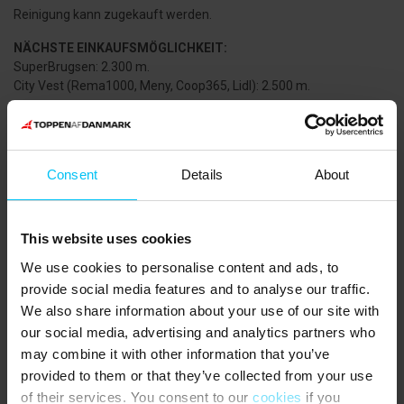
Reinigung kann zugekauft werden.
NÄCHSTE EINKAUFSMÖGLICHKEIT:
SuperBrugsen: 2.300 m.
City Vest (Rema1000, Meny, Coop365, Lidl): 2.500 m.
ÖFFENTLICHE VERKEHRSMITTEL:
Sæby Bushaltestelle: 2.400 m.
DIE UMGEBUNG:
Consent
Details
About
Die Umgebung von Sæby bietet viele Möglichkeiten für einen
aktiven Urlaub, wie Tennis und Golf in der Natur rund um das
Sæbygaard Schloss. Das Ferienhaus liegt nur 100 Meter vom
This website uses cookies
Sandstrand entfernt. Die Strandpromenade führt zum Hafen von
Sæby und zum Stadtzentrum. Hier im Zentrum gibt es eine gute
We use cookies to personalise content and ads, to
Auswahl an Einzelhandelsgeschäften und Restaurants in den
provide social media features and to analyse our traffic.
Fußgängerzonen und am Hafen. Im Zentrum sollte man
We also share information about your use of our site with
unbedingt die Altstadt mit ihren gut erhaltenen, alten Häusern,
our social media, advertising and analytics partners who
den Fischereipfad und den Hafen mit seinem schönen Ambiente
may combine it with other information that you’ve
und Atmosphäre erleben.
provided to them or that they’ve collected from your use
In Nordjütland gibt es viele spannende Sehenswürdigkeiten und
of their services. You consent to our
cookies
if you