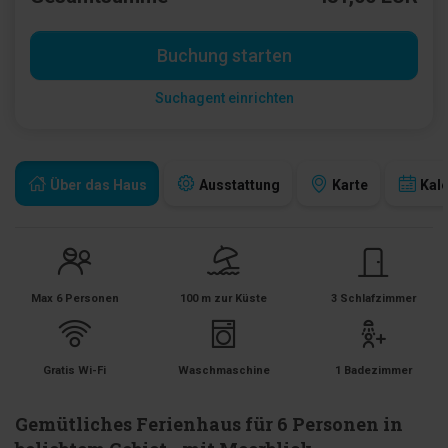
Buchung starten
Suchagent einrichten
Über das Haus
Ausstattung
Karte
Kal
Max 6 Personen
100 m zur Küste
3 Schlafzimmer
Gratis Wi-Fi
Waschmaschine
1 Badezimmer
Gemütliches Ferienhaus für 6 Personen in