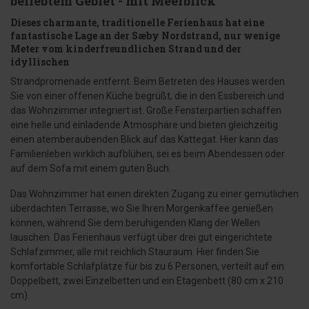
beliebtem Gebiet - mit Meerblick
Dieses charmante, traditionelle Ferienhaus hat eine
fantastische Lage an der Sæby Nordstrand, nur wenige
Meter vom kinderfreundlichen Strand und der
idyllischen
Strandpromenade entfernt. Beim Betreten des Hauses werden
Sie von einer offenen Küche begrüßt, die in den Essbereich und
das Wohnzimmer integriert ist. Große Fensterpartien schaffen
eine helle und einladende Atmosphäre und bieten gleichzeitig
einen atemberaubenden Blick auf das Kattegat. Hier kann das
Familienleben wirklich aufblühen, sei es beim Abendessen oder
auf dem Sofa mit einem guten Buch.
Das Wohnzimmer hat einen direkten Zugang zu einer gemütlichen
überdachten Terrasse, wo Sie Ihren Morgenkaffee genießen
können, während Sie dem beruhigenden Klang der Wellen
lauschen. Das Ferienhaus verfügt über drei gut eingerichtete
Schlafzimmer, alle mit reichlich Stauraum. Hier finden Sie
komfortable Schlafplätze für bis zu 6 Personen, verteilt auf ein
Doppelbett, zwei Einzelbetten und ein Etagenbett (80 cm x 210
cm).