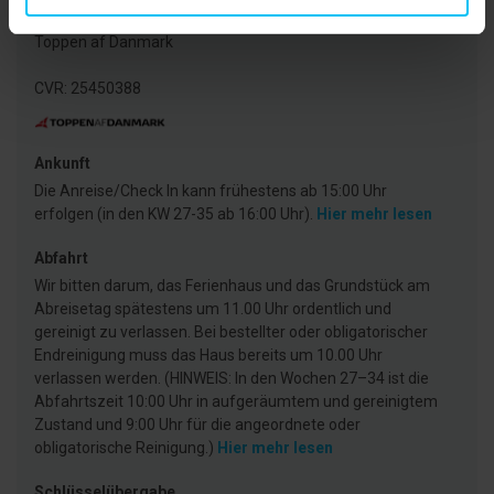
Agentur
Toppen af Danmark
CVR: 25450388
Ankunft
Die Anreise/Check In kann frühestens ab 15:00 Uhr
erfolgen (in den KW 27-35 ab 16:00 Uhr).
Hier mehr lesen
Abfahrt
Wir bitten darum, das Ferienhaus und das Grundstück am
Abreisetag spätestens um 11.00 Uhr ordentlich und
gereinigt zu verlassen. Bei bestellter oder obligatorischer
Endreinigung muss das Haus bereits um 10.00 Uhr
verlassen werden. (HINWEIS: In den Wochen 27–34 ist die
Abfahrtszeit 10:00 Uhr in aufgeräumtem und gereinigtem
Zustand und 9:00 Uhr für die angeordnete oder
obligatorische Reinigung.)
Hier mehr lesen
Schlüsselübergabe