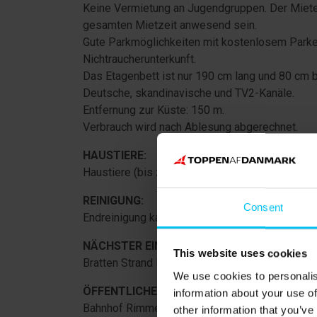
Keine Vermietung an Jugendgruppen. Der Miete
gesamten Mietzeit anwesend sein.
Gute Parkmöglichkeiten mit kostenlosem Parke
Nichtraucherunterkunft.
Das Etagenbett ist nur 190 cm lang und 80 cm b
Deutsche, skandinavische und TV2-Kanäle.
Entfernung zur Küste: 150 m.
Verbrauch wird nach Ablesung abgerechnet.
HAUSTIERE:
Haustiere (bis zu 2 Hunde) sind willkommen (g
REINIGUNG:
Consent
Endreinigung kann zugekauft werden.
NÄCHSTER EINKAUF:
This website uses cookies
Bratten Strand Kaufmann und Grillcafé: 1.200 m.
We use cookies to personalis
ÖFFENTLICHE VERKEHRSMITTEL:
information about your use of
Bahnhof Rimmen: 2.200 m.
other information that you’ve