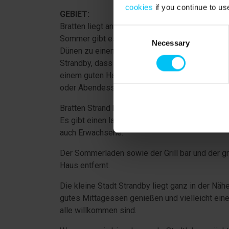
cookies
if you continue to us
GEBIET:
Bratten liegt an der Ostküste im nördlichsten Jü
Consent
Sommer gibt es hier einen Kaufmann, eine Grillb
Necessary
Selection
Dünen zu einem 80 m langen Badesteg mit Plat
Strandby, dass nur ein paar Kilometer von Bratte
einem guten Hafenmilieu. Das Lebenselixier der
oder Abendessen in einem der Restaurants.
Bratten Strand hat einen endlos langen weißen 
Es gibt einen langen Badesteg mit Plattformen
auch Erwachsene.
Der Sommerladen sowie der Grill bar und der gr
Haus entfernt.
Die kleine Stadt Strandby liegt ganz in der Nä
gutes Mittagessen genießen und vielleicht eine
alle willkommen sind.