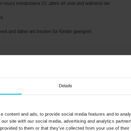
r muss mindestens 25 Jahre alt sein und während der
n.
reit und daher am besten für Kinder geeignet.
egen Aufpreis).
Details
e content and ads, to provide social media features and to analy
 our site with our social media, advertising and analytics partn
 provided to them or that they’ve collected from your use of their