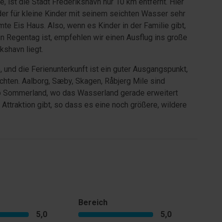
ist die Stadt Frederikshavn nur 10 km entfernt. Hier
er für kleine Kinder mit seinem seichten Wasser sehr
mte Eis Haus. Also, wenn es Kinder in der Familie gibt,
ein Regentag ist, empfehlen wir einen Ausflug ins große
kshavn liegt.
, und die Ferienunterkunft ist ein guter Ausgangspunkt,
hten. Aalborg, Sæby, Skagen, Råbjerg Mile sind
rup Sommerland, wo das Wasserland gerade erweitert
Attraktion gibt, so dass es eine noch größere, wildere
Bereich
5,0
5,0