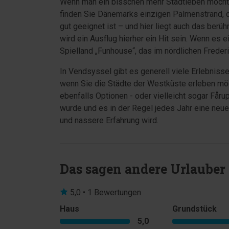
Wenn man ein bisschen mehr Stadtleben möchte, 
finden Sie Dänemarks einzigen Palmenstrand, d
gut geeignet ist – und hier liegt auch das berüh
wird ein Ausflug hierher ein Hit sein. Wenn es 
Spielland „Funhouse“, das im nördlichen Frederi
In Vendsyssel gibt es generell viele Erlebnisse
wenn Sie die Städte der Westküste erleben möc
ebenfalls Optionen - oder vielleicht sogar Få
wurde und es in der Regel jedes Jahr eine neue 
und nassere Erfahrung wird.
Das sagen andere Urlauber
5,0 • 1 Bewertungen
Haus
Grundstück
5,0