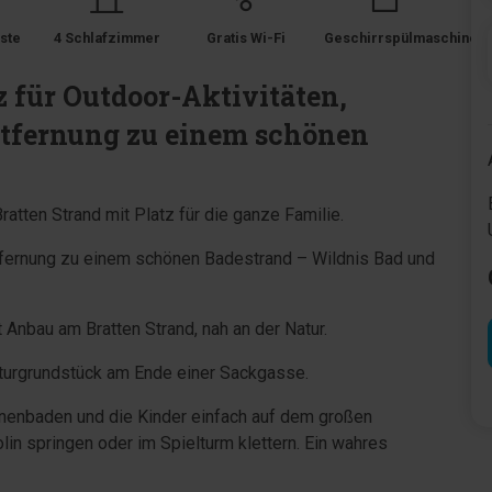
ste
4 Schlafzimmer
Gratis Wi-Fi
Geschirrspülmaschine
z für Outdoor-Aktivitäten,
ntfernung zu einem schönen
atten Strand mit Platz für die ganze Familie.
Entfernung zu einem schönen Badestrand – Wildnis Bad und
 Anbau am Bratten Strand, nah an der Natur.
turgrundstück am Ende einer Sackgasse.
nnenbaden und die Kinder einfach auf dem großen
lin springen oder im Spielturm klettern. Ein wahres