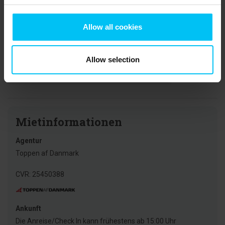
Grete With Søderberg
Juli 2026
Allow all cookies
Schönes Haus, ruhige Lage und herrlicher
Strand
Übersetzt durch KI -
Allow selection
Dänemark
Originalkommentar anzeigen
Mietinformationen
Agentur
Toppen af Danmark
CVR: 25450388
Ankunft
Die Anreise/Check In kann frühestens ab 15:00 Uhr