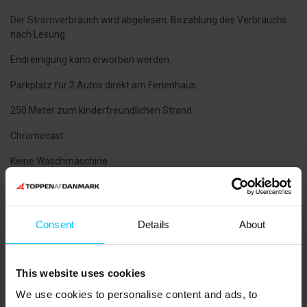
Der Stromverbrauch wird abgelesen. Bezahlung des Verbrauchs
nach Lesung.
Endreinigung kann erworben werden.
Parkplatz für 2 Autos direkt am Ferienhaus.
250 Meter zum kinderfreundlichen Strand.
Chromecast.
Keine Waschmaschine
Kein Grill vorhanden.
NÄCHSTE EINKAUFSMÖGLICHKEITEN
:
Consent
Details
About
Supermärkte in der Stadt Aalbæk 3 km.
ÖFFENTLICHER VERKEHR
:
This website uses cookies
Aalbæk Station liegt 3,5 km.
We use cookies to personalise content and ads, to