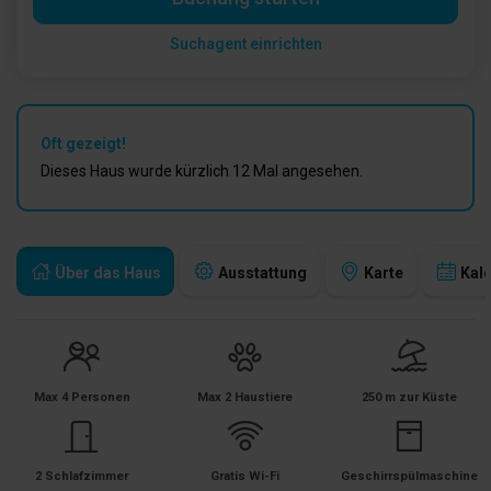
Suchagent einrichten
Oft gezeigt!
Dieses Haus wurde kürzlich 12 Mal angesehen.
Über das Haus
Ausstattung
Karte
Kal
Max 4 Personen
Max 2 Haustiere
250 m zur Küste
2 Schlafzimmer
Gratis Wi-Fi
Geschirrspülmaschine