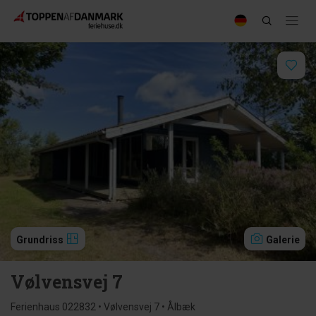
Grundriss
Galerie
Vølvensvej 7
Ferienhaus 022832 • Vølvensvej 7 • Ålbæk