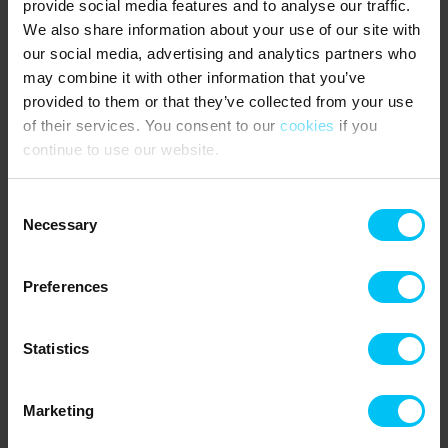
provide social media features and to analyse our traffic.
SEHENSWÜRDIGKEITEN
:
We also share information about your use of our site with
Nur einen kurzen Spaziergang vom Ferienhaus entfernt finden Sie
our social media, advertising and analytics partners who
“Farm Fun”, einen der größten Spielplätze Nordjütlands für kleine
may combine it with other information that you’ve
und große Kinder. Wenn Sie einen Ausflug machen möchten, gibt
provided to them or that they’ve collected from your use
es auch viele Möglichkeiten in der Umgebung. Besuchen Sie das
of their services. You consent to our
cookies
if you
Adlerreservat in Tversted, wo Sie mehr über die großen Greifvögel
continue to use our website.
aus nächster Nähe erfahren und erleben können. Das Nordsee-
Ozeanarium mit Schwärmen von Seefischen befindet sich in
Hirtshals und Råbjerg Mile, Dänemarks größte Wanderdüne,
Consent
befindet sich in Kandestederne auf dem Weg nach Skagen.
Necessary
Selection
Denken Sie auch daran einen Ausflug zum Grenen zu machen,
Dänemarks äußerste Spitze, wo sich die Meere Skagerrak und
Kattegat treffen.
Preferences
Das sagen andere Urlauber
Statistics
5,0 • 1 Bewertungen
Haus
Grundstück
Bereich
Marketing
5,0
5,0
5,0