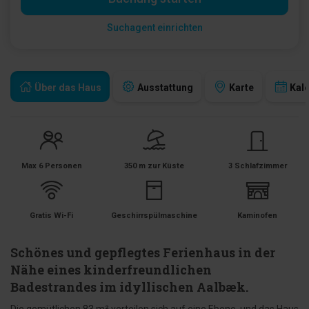
Suchagent einrichten
Über das Haus
Ausstattung
Karte
Kal
Max 6 Personen
350 m zur Küste
3 Schlafzimmer
Gratis Wi-Fi
Geschirrspülmaschine
Kaminofen
Schönes und gepflegtes Ferienhaus in der
Nähe eines kinderfreundlichen
Badestrandes im idyllischen Aalbæk.