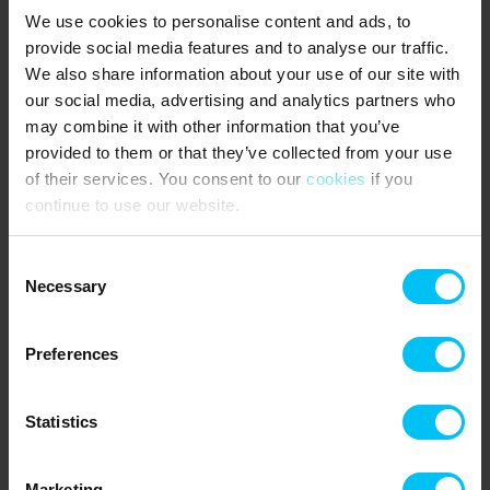
können Sie die Råbjerg Mile, Dänemarks größte Wanderdüne,
We use cookies to personalise content and ads, to
besuchen oder einen Ausflug zum Nordsee-Ozeanarium in
provide social media features and to analyse our traffic.
Hirtshals unternehmen, wo zahlreiche Meeresbewohner und
We also share information about your use of our site with
verspielte Robben zu sehen sind. Auch das Adlerreservat in
our social media, advertising and analytics partners who
Tversted ist einen Besuch wert.
may combine it with other information that you’ve
provided to them or that they’ve collected from your use
Das sagen andere Urlauber
of their services. You consent to our
cookies
if you
4,0 • 2 Bewertungen
continue to use our website.
Haus
Grundstück
Bereich
4,0
4,0
4,0
Consent
Necessary
Selection
Mietinformationen
Preferences
Agentur
Toppen af Danmark
Statistics
CVR: 25450388
Marketing