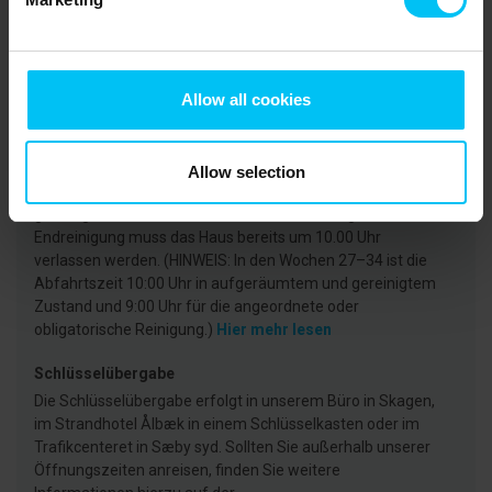
Ankunft
Die Anreise/Check In kann frühestens ab 15:00 Uhr
erfolgen (in den KW 27-35 ab 16:00 Uhr).
Hier mehr lesen
Allow all cookies
Abfahrt
Wir bitten darum, das Ferienhaus und das Grundstück am
Allow selection
Abreisetag spätestens um 11.00 Uhr ordentlich und
gereinigt zu verlassen. Bei bestellter oder obligatorischer
Endreinigung muss das Haus bereits um 10.00 Uhr
verlassen werden. (HINWEIS: In den Wochen 27–34 ist die
Abfahrtszeit 10:00 Uhr in aufgeräumtem und gereinigtem
Zustand und 9:00 Uhr für die angeordnete oder
obligatorische Reinigung.)
Hier mehr lesen
Schlüsselübergabe
Die Schlüsselübergabe erfolgt in unserem Büro in Skagen,
im Strandhotel Ålbæk in einem Schlüsselkasten oder im
Trafikcenteret in Sæby syd. Sollten Sie außerhalb unserer
Öffnungszeiten anreisen, finden Sie weitere