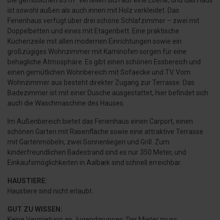
Die gemütlichen 83 m² verteilen sich auf eine Ebene, und das Haus
ist sowohl außen als auch innen mit Holz verkleidet. Das
Ferienhaus verfügt über drei schöne Schlafzimmer – zwei mit
Doppelbetten und eines mit Etagenbett. Eine praktische
Küchenzeile mit allen modernen Einrichtungen sowie ein
großzügiges Wohnzimmer mit Kaminofen sorgen für eine
behagliche Atmosphäre. Es gibt einen schönen Essbereich und
einen gemütlichen Wohnbereich mit Sofaecke und TV. Vom
Wohnzimmer aus besteht direkter Zugang zur Terrasse. Das
Badezimmer ist mit einer Dusche ausgestattet, hier befindet sich
auch die Waschmaschine des Hauses.
Im Außenbereich bietet das Ferienhaus einen Carport, einen
schönen Garten mit Rasenfläche sowie eine attraktive Terrasse
mit Gartenmöbeln, zwei Sonnenliegen und Grill. Zum
kinderfreundlichen Badestrand sind es nur 350 Meter, und
Einkaufsmöglichkeiten in Aalbæk sind schnell erreichbar.
HAUSTIERE:
Haustiere sind nicht erlaubt.
GUT ZU WISSEN:
Keine Vermietung an Jugendgruppen. Der Mieter muss