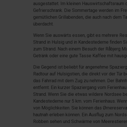
ausgestattet. Im kleinen Hauswirtschaftsraum
Gefrierschrank. Die Sommertage werden im Frei
gemütlichen Grillabenden, die auch nach dem Tau
überdacht.
Wenn Sie auswärts essen, gibt es mehrere Res
Strand in Hulsig und in Kandestederne finden S
zum Strand. Nach einem Besuch der Råbjerg Mile
Getränk oder eine gute Tasse Kaffee mit hau
Die Gegend ist beliebt für angenehme Spazier
Radtour auf Hulsigstien, die direkt vor der Tür 
das Fahrrad mit dem Zug zu nehmen. Der Bahnho
entfernt. Ein kurzer Spaziergang vom Ferienhaus
Strand. Wenn Sie die etwas wildere Nordsee b
Kandestederne nur 5 km. vom Ferienhaus. Wenn 
von Möglichkeiten. Sie können das Ørnereserva
hautnah erleben können. Ein Ausflug zum Nords
Robben sehen und Schwärme von Meerestieren 