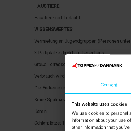
HAUSTIERE
:
Haustiere nicht erlaubt.
WISSENSWERTES
:
Vermietung an Jugendgruppen (Personen unter 2
3 Parkplätze direkt am Ferienhaus.
Große Terrasse, teilweise überdacht.
Verbrauch wird berechnet. Bezahlt nach Berech
Consent
Die Endreinigung kann erworben werden.
Keine Spülmaschine vorhanden.
This website uses cookies
Kamin.
We use cookies to personalis
information about your use of
Schlafplätze: 1 Schlafzimmer mit 2 Etagenbett
other information that you’ve