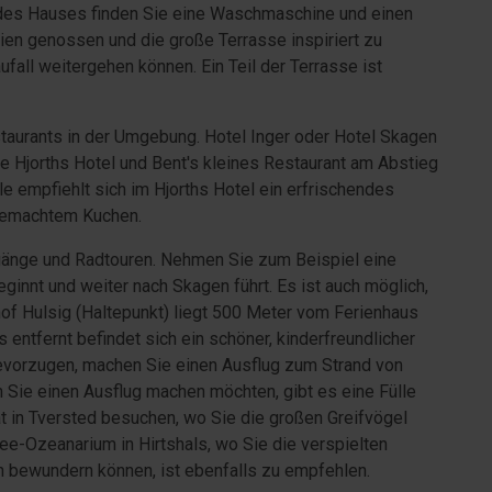
 des Hauses finden Sie eine Waschmaschine und einen
en genossen und die große Terrasse inspiriert zu
fall weitergehen können. Ein Teil der Terrasse ist
taurants in der Umgebung. Hotel Inger oder Hotel Skagen
ie Hjorths Hotel und Bent's kleines Restaurant am Abstieg
 empfiehlt sich im Hjorths Hotel ein erfrischendes
sgemachtem Kuchen.
gänge und Radtouren. Nehmen Sie zum Beispiel eine
beginnt und weiter nach Skagen führt. Es ist auch möglich,
f Hulsig (Haltepunkt) liegt 500 Meter vom Ferienhaus
 entfernt befindet sich ein schöner, kinderfreundlicher
evorzugen, machen Sie einen Ausflug zum Strand von
Sie einen Ausflug machen möchten, gibt es eine Fülle
t in Tversted besuchen, wo Sie die großen Greifvögel
ee-Ozeanarium in Hirtshals, wo Sie die verspielten
bewundern können, ist ebenfalls zu empfehlen.