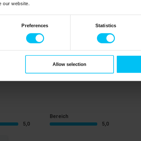
e our website.
Preferences
Statistics
Ferienhaus entfernt. Mini-Shop im Hotel Skagen Strand
 Ferienhaus entfernt.
Allow selection
Bereich
5,0
5,0