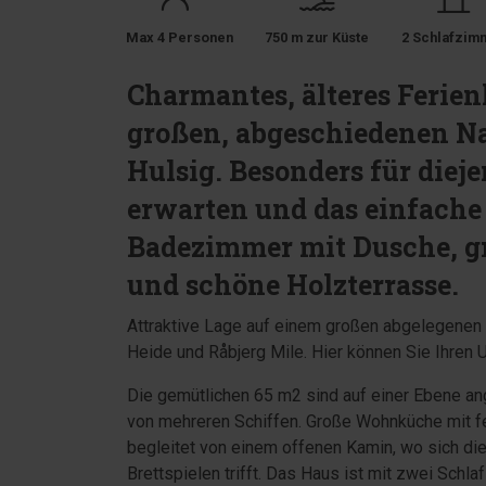
Max 4 Personen
750 m zur Küste
2 Schlafzim
Charmantes, älteres Ferie
großen, abgeschiedenen N
Hulsig. Besonders für diej
erwarten und das einfache 
Badezimmer mit Dusche, 
und schöne Holzterrasse.
Attraktive Lage auf einem großen abgelegenen 
Heide und Råbjerg Mile. Hier können Sie Ihren Ur
Die gemütlichen 65 m2 sind auf einer Ebene an
von mehreren Schiffen. Große Wohnküche mit f
begleitet von einem offenen Kamin, wo sich di
Brettspielen trifft. Das Haus ist mit zwei Sc