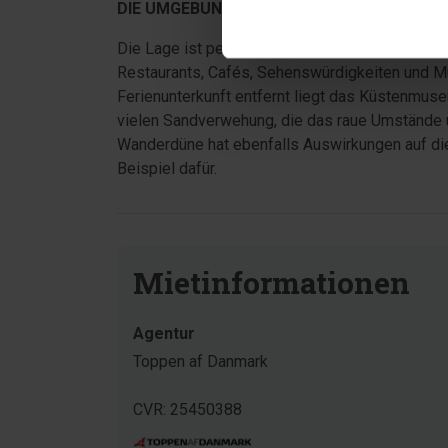
DIE UMGEBUNG:
Die Lage ist perfekt – fast alles ist zu Fuß er
Restaurants, Cafés, Sehenswürdigkeiten und M
Ferienunterkunft entfernt liegt das Küstenmuse
vielen Sandverwehung, die das raue Umstände u
Wanderdüne hat ebenfalls Auswirkungen auf di
Beispiel dafür.
Mietinformationen
Agentur
Toppen af Danmark
CVR: 25450388