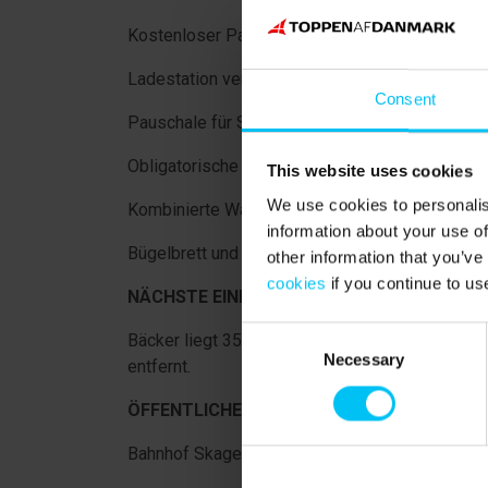
Kostenloser Parkplatz in der Tiefgarage.
Ladestation verfügbar – bitte an der Rezeption
Consent
Pauschale für Strom, Wasser und Heizung.
Obligatorische Endreinigung.
This website uses cookies
We use cookies to personalis
Kombinierte Waschmaschine/Trockner.
information about your use of
Bügelbrett und Bügeleisen können im Hotel au
other information that you’ve
cookies
if you continue to us
NÄCHSTE EINKAUFSMÖGLICHKEITEN
:
Consent
Bäcker liegt 350 Meter von der Ferienwohnung e
Necessary
Selection
entfernt.
ÖFFENTLICHER VERKEHR
:
Bahnhof Skagen liegt 1 km von der Ferienwohnu