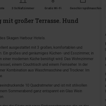
ste
3 Schlafzimmer
Gratis Wi-Fi
Geschirrspülmaschine
mit großer Terrasse. Hund
l des Skagen Harbour Hotels.
lent ausgestattet mit 3 großen, komfortablen und
en. Ein großes und geräumiges Küchen- und Esszimmer, in
 in einer modernen Küche benötigt wird. Das Wohnzimmer
Sessel, einem Couchtisch und einem Fernseher. In der
iner Kombination aus Waschmaschine und Trockner. Im
e.
eeindruckende 10 Quadratmeter und ist mit stilvollen
 einem Sommerabend ganz entspannt ein Glas Wein
en.