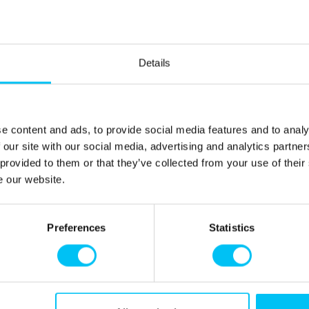
 nachfragen.
Details
e content and ads, to provide social media features and to analy
 our site with our social media, advertising and analytics partn
sgeliehen werden.
 provided to them or that they’ve collected from your use of their
e our website.
ntfernt. Lidl liegt 800 Meter von der Ferienwohnung
Preferences
Statistics
ng entfernt.