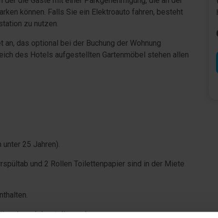
in der die Gäste mit einer Parkgenehmigung, die an der
rken können. Falls Sie ein Elektroauto fahren, besteht
station zu nutzen.
t an, das optional bei der Buchung der Wohnung
ich des Hotels aufgestellten Gartenmöbel stehen allen
unter 25 Jahren).
rrspültab und 2 Rollen Toilettenpapier sind in der Miete
thalten.
tional vorab bestellt werden.