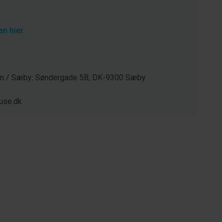
n hier.
gen / Sæby: Søndergade 5B, DK-9300 Sæby
use.dk