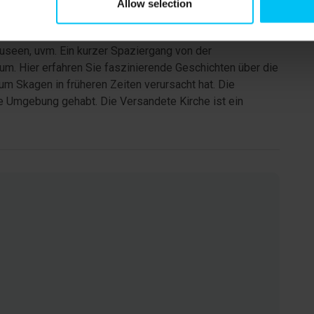
Allow selection
reichbar: der Hafen, das Zentrum, die Fußgängerzone,
useen, uvm. Ein kurzer Spaziergang von der
um. Hier erfahren Sie faszinierende Geschichten über die
m Skagen in früheren Zeiten verursacht hat. Die
e Umgebung gehabt. Die Versandete Kirche ist ein