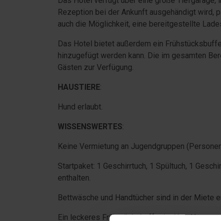
Das Hotel verfügt über eine große Tiefgarage, 
Rezeption bei der Ankunft ausgehändigt wird, pa
auch die Möglichkeit, eine bereitgestellte Lade
Das Hotel bietet außerdem ein Frühstücksbuffe
hinzugefügt werden kann. Die im gesamten Bere
Gästen zur Verfügung.
HAUSTIERE
:
Hund erlaubt.
WISSENSWERTES
:
Keine Vermietung an Jugendgruppen (Personen 
Startpaket: 1 Geschirrtuch, 1 Spültuch, 1 Geschi
enthalten.
Bettwäsche und Handtücher sind in der Miete en
Ein leckeres Frühstücksbuffet im Hotel kann op