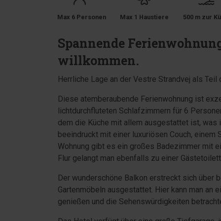
Max 6 Personen
Max 1 Haustiere
500 m zur Kü
Spannende Ferienwohnung 
willkommen.
Herrliche Lage an der Vestre Strandvej als Tei
Diese atemberaubende Ferienwohnung ist exzel
lichtdurchfluteten Schlafzimmern für 6 Person
dem die Küche mit allem ausgestattet ist, was
beeindruckt mit einer luxuriösen Couch, einem 
Wohnung gibt es ein großes Badezimmer mit e
Flur gelangt man ebenfalls zu einer Gästetoilett
Der wunderschöne Balkon erstreckt sich über b
Gartenmöbeln ausgestattet. Hier kann man an
genießen und die Sehenswürdigkeiten betracht